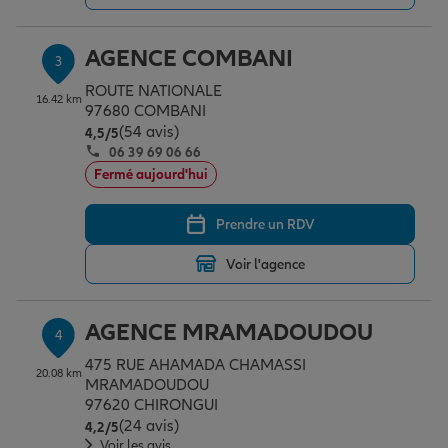
AGENCE COMBANI
3
Garantie des accidents de la vie
ROUTE NATIONALE
16.42 km
97680 COMBANI
(54 avis)
Note de 4.5 sur 5
4,5
/5
Assurance scolaire
06 39 69 06 66
Fermé aujourd'hui
Protection juridique
Prendre un RDV
Voir l'agence
Retraite
AGENCE MRAMADOUDOU
4
Tous nos devis d'assurance
475 RUE AHAMADA CHAMASSI
20.08 km
MRAMADOUDOU
97620 CHIRONGUI
(24 avis)
Note de 4.2 sur 5
4,2
/5
Voir les avis