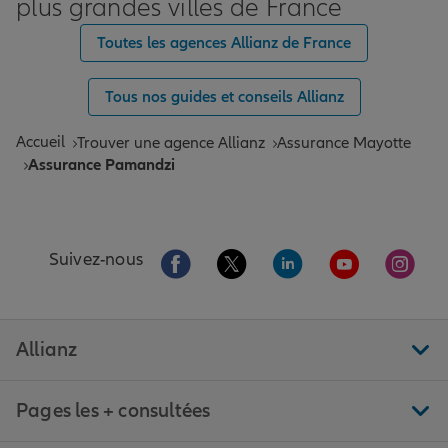
plus grandes villes de France
Toutes les agences Allianz de France
Tous nos guides et conseils Allianz
Accueil
Trouver une agence Allianz
Assurance Mayotte
Assurance Pamandzi
Aller sur la page Facebook de Allianz
Aller sur la page Twitter de All
Aller sur la page Linke
Aller sur la pa
Aller 
Suivez-nous
Allianz
Pages les + consultées