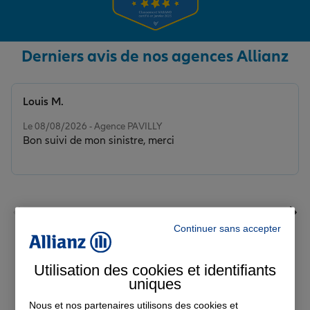
Derniers avis de nos agences Allianz
Louis M.
Note de 5 sur 5
Le 08/08/2026 - Agence PAVILLY
Bon suivi de mon sinistre, merci
Continuer sans accepter
Voir tous les avis
Utilisation des cookies et identifiants
uniques
Découvrez nos
Nous et nos partenaires utilisons des cookies et