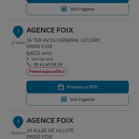
Voir l'agence
Garantie des accidents de la vie
AGENCE FOIX
3
16 TER AV DU GENERAL LECLERC
Assurance scolaire
17.18 km
09000 FOIX
(12 avis)
Note de 5 sur 5
5
/5
Voir les avis
05 61 65 04 34
Protection juridique
Fermé aujourd'hui
Prendre un RDV
Retraite
Voir l'agence
Tous nos devis d'assurance
AGENCE FOIX
4
10 ALLEE DE VILLOTE
18.23 km
09000 FOIX