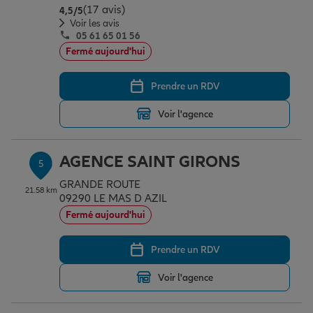
(17 avis)
Note de 4.5 sur 5
4,5
/5
Voir les avis
05 61 65 01 56
Fermé aujourd'hui
Prendre un RDV
Voir l'agence
AGENCE SAINT GIRONS
5
GRANDE ROUTE
21.58 km
09290 LE MAS D AZIL
Fermé aujourd'hui
Prendre un RDV
Voir l'agence