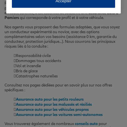
Accepter
Pamiers, avec son climat tempéré et ses routes vallonnées, est
propice aux déplacements en voiture, moto ou scooter. Pour circuler
en toute sérénité, il est essentiel de souscrire une
assurance auto à
Pamiers
qui corresponde à votre profil et à votre véhicule.
Nos agents vous proposent des formules adaptées, que vous soyez
un conducteur expérimenté ou novice, avec des options
complémentaires selon vos besoins (assistance 0 km, garantie du
conducteur, protection juridique...). Nous couvrons les principaux
risques liés à la conduite :
Responsabilité civile
Dommages tous accidents
Vol et incendie
Bris de glace
Catastrophes naturelles
Consultez nos pages dédiées pour en savoir plus sur nos offres
spécifiques :
Assurance auto pour les petits rouleurs
Assurance auto pour les malussés et résiliés
Assurance auto pour les véhicules propres
Assurance auto pour les voitures semi-autonomes
Vous trouverez également de nombreux
conseils auto
pour