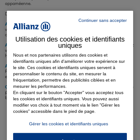
appaméenne.
Découvrez nos différentes offres d'assurance :
Continuer sans accepter
Assurance auto
: que vous parcouriez les routes ariégeoises en
voiture, moto ou scooter, nous vous proposons des formules
adaptées à votre profil et à votre véhicule.
Utilisation des cookies et identifiants
uniques
Assurance habitation
: propriétaire ou locataire à Pamiers, protégez
votre logement et vos biens grâce à nos solutions d'assurance
Nous et nos partenaires utilisons des cookies et
habitation personnalisées.
identifiants uniques afin d'améliorer votre expérience sur
Assurance prêt immobilier
: concrétisez votre projet immobilier à
le site. Ces cookies et identifiants uniques servent à
Pamiers en toute sérénité avec notre assurance emprunteur flexible
personnaliser le contenu du site, en mesurer la
et avantageuse.
fréquentation, permettre des publicités ciblées et en
mesurer les performances.
Complémentaire santé
: bénéficiez d'une couverture santé optimale
pour vous et votre famille, avec des garanties adaptées à vos
En cliquant sur le bouton "Accepter" vous acceptez tous
besoins et à votre budget.
les cookies et identifiants uniques. Vous pouvez aussi
modifier vos choix à tout moment via le lien "Gérer les
cookies" accessible dans le pied de page.
Votre assurance auto, moto
ou scooter à Pamiers
Gérer les cookies et identifiants uniques