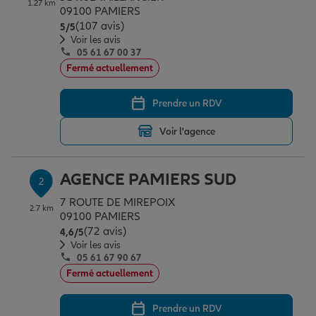
1.27 km
Épargne & retraite
Assurance emprunteur
Prévoyance et dépendance
Protection de la famille
09100 PAMIERS
(107 avis)
Note de 5 sur 5
5
/5
Voir les avis
05 61 67 00 37
Vos projets
Assurance animal de compagnie
Protection juridique
Plan épargne retraite
Fermé actuellement
Prendre un RDV
Conseil assurance
Assurance vie
Partir en vacances
Voir l'agence
Outre-mer
Placements financiers
Déménager
AGENCE PAMIERS SUD
2
7 ROUTE DE MIREPOIX
2.7 km
Professionnels
Investissements immobiliers
Changer de voiture
Assurance auto
09100 PAMIERS
(72 avis)
Note de 4.6 sur 5
4,6
/5
Voir les avis
05 61 67 90 67
Allianz en France
Transmission
Départ à la retraite
Assurance habitation
Fermé actuellement
Prendre un RDV
Préparer l’avenir
Le Pack Famille