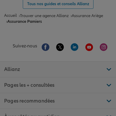
Tous nos guides et conseils Allianz
Accueil
Trouver une agence Allianz
Assurance Ariège
Assurance Pamiers
Aller sur la page Facebook de Allianz
Aller sur la page Twitter de All
Aller sur la page Linke
Aller sur la pa
Aller 
Suivez-nous
Allianz
Pages les + consultées
Pages recommandées