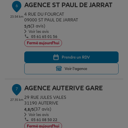
AGENCE ST PAUL DE JARRAT
6
4 RUE DU FOURCAT
23.54 km
09000 ST PAUL DE JARRAT
(3 avis)
Note de 5 sur 5
5
/5
Voir les avis
05 61 65 01 56
Fermé aujourd'hui
Prendre un RDV
Voir l'agence
AGENCE AUTERIVE GARE
7
29 RUE JULES VALES
27.35 km
31190 AUTERIVE
(37 avis)
Note de 4.8 sur 5
4,8
/5
Voir les avis
05 61 08 50 22
Fermé aujourd'hui