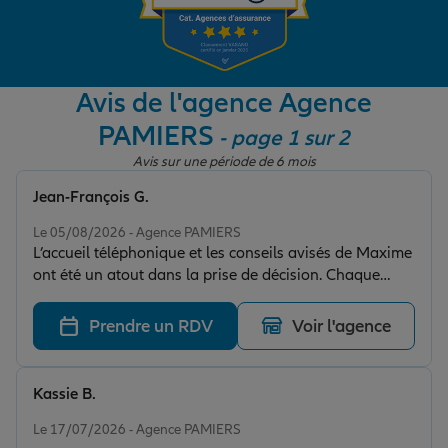
Garantie des accidents de la vie
Avis de l'agence Agence
PAMIERS
- page 1 sur 2
Assurance scolaire
Avis sur une période de 6 mois
Jean-François G.
Protection juridique
Note de 5 sur 5
Le 05/08/2026 - Agence PAMIERS
L’accueil téléphonique et les conseils avisés de Maxime
ont été un atout dans la prise de décision. Chaque
Retraite
devis a été expliqué et argumenté pour permettre un
choix éclairé. Et l’efficacité a été au rendez-vous pour le
Prendre un RDV
Voir l'agence
changement de compagnie d’assurance. Bravo.
Tous nos devis d'assurance
Kassie B.
Note de 5 sur 5
Le 17/07/2026 - Agence PAMIERS