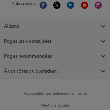
Aller sur la page Facebook de Allianz
Aller sur la page Twitter de All
Aller sur la page Linke
Aller sur la pa
Aller 
Suivez-nous
Allianz
Pages les + consultées
Pages recommandées
À vos côtés au quotidien
Accessibilité : partiellement conforme
Mentions légales