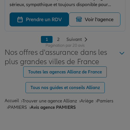
sérieux, sympathique et toujours disponible pour
répondre aux questions. Les conseils sont clairs et
adaptés on se sent bien accompagné. Je recommande
Prendre un RDV
Voir l'agence
sans hésiter.
1
2
Suivant
Pagination par 20 avis
Nos offres d'assurance dans les
plus grandes villes de France
Toutes les agences Allianz de France
Tous nos guides et conseils Allianz
Accueil
Trouver une agence Allianz
Ariège
Pamiers
PAMIERS
Avis agence PAMIERS