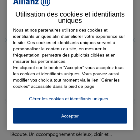
Maxime a été très réactif pour établir des devis et mes
nouveaux contrats d'assurance. Ils s'occupent de la
Utilisation des cookies et identifiants
résiliation auprès de votre ancien assureur. L'équipe a
uniques
su répondre a mes demandes, merci aussi à Lisa et
Prendre un RDV
Voir l'agence
Nous et nos partenaires utilisons des cookies et
Eddy qui sont très disponibles.
identifiants uniques afin d'améliorer votre expérience sur
le site. Ces cookies et identifiants uniques servent à
Maxime C.
personnaliser le contenu du site, en mesurer la
Note de 5 sur 5
fréquentation, permettre des publicités ciblées et en
Le 28/05/2026 - Agence PAMIERS
mesurer les performances.
Un immense merci à Eddy Riviere pour son
En cliquant sur le bouton "Accepter" vous acceptez tous
professionnalisme, sa disponibilité et la qualité de ses
les cookies et identifiants uniques. Vous pouvez aussi
conseils. Agent général d’assurance très à l’écoute,
modifier vos choix à tout moment via le lien "Gérer les
cookies" accessible dans le pied de page.
réactif et humain, il prend vraiment le temps
Prendre un RDV
Voir l'agence
d’expliquer les garanties et de trouver les solutions les
Gérer les cookies et identifiants uniques
plus adaptées. On se sent accompagné et en confiance
du début à la fin. Je recommande vivement Allianz
Enzo Q.
Eddy Riviere pour toute personne recherchant un
Accepter
Note de 5 sur 5
assureur sérieux et efficace !
Le 26/05/2026 - Agence PAMIERS
Excellente assurance, très professionnelle et toujours à
l’écoute. Un accompagnement sérieux, clair et