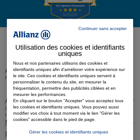
Garantie des accidents de la vie
Continuer sans accepter
Avis de l'agence Agence
PECQUENCOURT
0
Assurance scolaire
Utilisation des cookies et identifiants
Avis sur une période de 6 mois
uniques
Nous et nos partenaires utilisons des cookies et
Protection juridique
identifiants uniques afin d'améliorer votre expérience sur
Aucun avis sur votre agence n'a été retrouvé pour le
le site. Ces cookies et identifiants uniques servent à
moment
personnaliser le contenu du site, en mesurer la
fréquentation, permettre des publicités ciblées et en
Retraite
mesurer les performances.
Allianz proche de chez vous
En cliquant sur le bouton "Accepter" vous acceptez tous
les cookies et identifiants uniques. Vous pouvez aussi
Où que vous soyez en France, nos agences Allianz sont
Tous nos devis d'assurance
modifier vos choix à tout moment via le lien "Gérer les
toujours près de chez vous.
cookies" accessible dans le pied de page.
Nos offres d'assurance dans les
plus grandes villes de France
Gérer les cookies et identifiants uniques