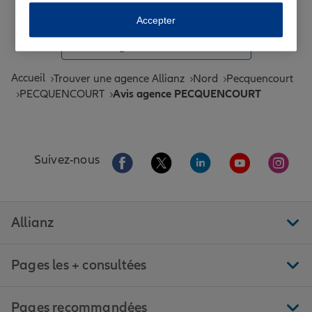
Toutes les agences Allianz de France
Accepter
Tous nos guides et conseils Allianz
Accueil
Trouver une agence Allianz
Nord
Pecquencourt
PECQUENCOURT
Avis agence PECQUENCOURT
Aller sur la page Facebook de Allianz
Aller sur la page Twitter de All
Aller sur la page Linke
Aller sur la pa
Aller 
Suivez-nous
Allianz
Pages les + consultées
Pages recommandées