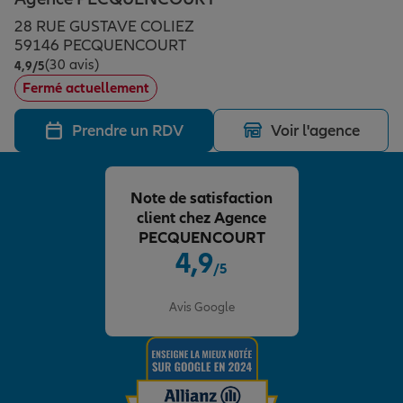
Épargne & retraite
Assurance emprunteur
Prévoyance et dépendance
Protection de la famille
28 RUE GUSTAVE COLIEZ
59146 PECQUENCOURT
(30 avis)
Note de 4.9 sur 5
4,9
/5
Vos projets
Assurance animal de compagnie
Protection juridique
Plan épargne retraite
Fermé actuellement
Prendre un RDV
Voir l'agence
Conseil assurance
Assurance vie
Partir en vacances
Note de satisfaction
Outre-mer
Placements financiers
Déménager
client chez Agence
PECQUENCOURT
4,9
/5
Professionnels
Investissements immobiliers
Changer de voiture
Assurance auto
Note de 4.9 sur 5
Avis Google
Allianz en France
Transmission
Départ à la retraite
Assurance habitation
Préparer l’avenir
Le Pack Famille