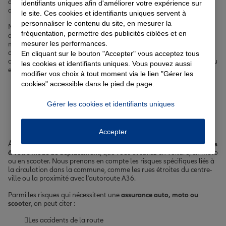
d'une
complémentaire santé
, d'une
assurance vie
ou encore
identifiants uniques afin d'améliorer votre expérience sur
d'une
assurance emprunteur
, nous avons la solution qu'il vous faut.
le site. Ces cookies et identifiants uniques servent à
personnaliser le contenu du site, en mesurer la
Nos agents Allianz à Pfastatt sont à votre écoute pour vous guider
fréquentation, permettre des publicités ciblées et en
dans le choix de votre
assurance
et vous proposer des offres sur-
mesurer les performances.
mesure. Nous prenons en compte les spécificités locales de cette
charmante ville alsacienne, comme les risques liés au climat
En cliquant sur le bouton "Accepter" vous acceptez tous
continental de la région, avec des hivers froids et des étés chauds, ou
les cookies et identifiants uniques. Vous pouvez aussi
encore la proximité avec l'Allemagne et la Suisse.
modifier vos choix à tout moment via le lien "Gérer les
cookies" accessible dans le pied de page.
Votre assurance auto, moto
Gérer les cookies et identifiants uniques
ou scooter à Pfastatt
Accepter
À Pfastatt, nous vous proposons des solutions d'
assurance adaptées
à votre mode de déplacement
, que vous circuliez en voiture, en moto
ou en scooter. Nous prenons en compte les risques spécifiques liés à
la circulation dans la commune, comme les rues étroites du centre-
ville ou la proximité avec l'autoroute A36.
Parmi les risques qui nécessitent une
assurance auto, moto ou
scooter
, on peut citer :
Les accidents de la route