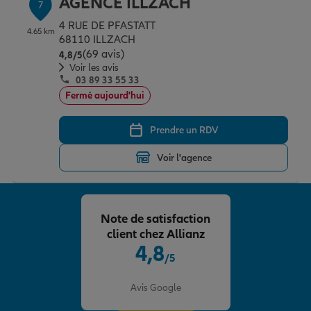
AGENCE ILLZACH
7
4 RUE DE PFASTATT
4.65 km
68110 ILLZACH
(69 avis)
Note de 4.8 sur 5
4,8
/5
Voir les avis
03 89 33 55 33
Fermé aujourd'hui
Prendre un RDV
Voir l'agence
Note de satisfaction
client chez Allianz
4,8
/5
Note de 4.8 sur 5
Avis Google