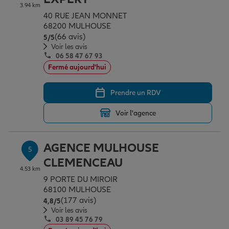
3.94 km
40 RUE JEAN MONNET
68200 MULHOUSE
(66 avis)
Note de 5 sur 5
5
/5
Voir les avis
06 58 47 67 93
Fermé aujourd'hui
Prendre un RDV
Voir l'agence
AGENCE MULHOUSE
5
CLEMENCEAU
4.53 km
9 PORTE DU MIROIR
68100 MULHOUSE
(177 avis)
Note de 4.8 sur 5
4,8
/5
Voir les avis
03 89 45 76 79