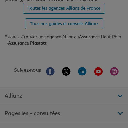
Toutes les agences Allianz de France
Tous nos guides et conseils Allianz
Accueil
Trouver une agence Allianz
Assurance Haut-Rhin
Assurance Pfastatt
Aller sur la page Facebook de Allianz
Aller sur la page Twitter de All
Aller sur la page Linke
Aller sur la pa
Aller 
Suivez-nous
Allianz
Pages les + consultées