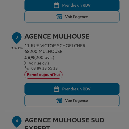
Prendre un RDV
Voir l'agence
Garantie des accidents de la vie
AGENCE MULHOUSE
3
Assurance scolaire
11 RUE VICTOR SCHOELCHER
3.87 km
68200 MULHOUSE
(200 avis)
Note de 4.8 sur 5
4,8
/5
Protection juridique
Voir les avis
03 89 33 55 33
Fermé aujourd'hui
Retraite
Prendre un RDV
Voir l'agence
Tous nos devis d'assurance
AGENCE MULHOUSE SUD
4
EXPERT