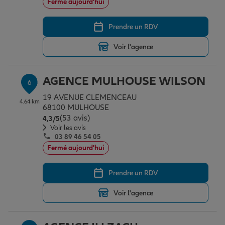
Fermé aujourd'hui
Prendre un RDV
Voir l'agence
AGENCE MULHOUSE WILSON
6
19 AVENUE CLEMENCEAU
4.64 km
68100 MULHOUSE
(53 avis)
Note de 4.3 sur 5
4,3
/5
Voir les avis
03 89 46 54 05
Fermé aujourd'hui
Prendre un RDV
Voir l'agence