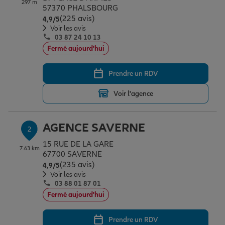
297 m
Épargne & retraite
Assurance emprunteur
Prévoyance et dépendance
Protection de la famille
57370 PHALSBOURG
(225 avis)
Note de 4.9 sur 5
4,9
/5
Voir les avis
03 87 24 10 13
Vos projets
Assurance animal de compagnie
Protection juridique
Plan épargne retraite
Fermé aujourd'hui
Prendre un RDV
Conseil assurance
Assurance vie
Partir en vacances
Voir l'agence
Outre-mer
Placements financiers
Déménager
AGENCE SAVERNE
2
15 RUE DE LA GARE
7.63 km
Professionnels
Investissements immobiliers
Changer de voiture
Assurance auto
67700 SAVERNE
(235 avis)
Note de 4.9 sur 5
4,9
/5
Voir les avis
03 88 01 87 01
Allianz en France
Transmission
Départ à la retraite
Assurance habitation
Fermé aujourd'hui
Prendre un RDV
Préparer l’avenir
Le Pack Famille