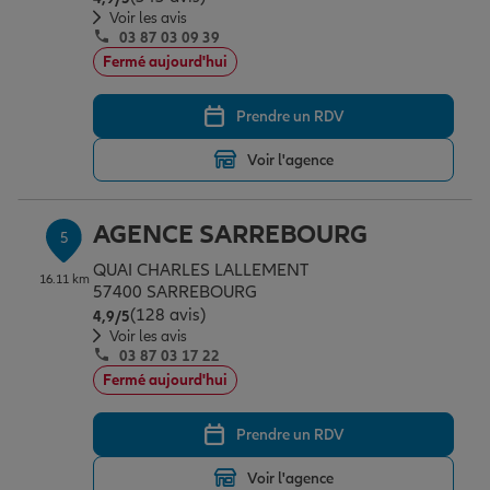
Voir les avis
03 87 03 09 39
Fermé aujourd'hui
Prendre un RDV
Voir l'agence
AGENCE SARREBOURG
5
QUAI CHARLES LALLEMENT
16.11 km
57400 SARREBOURG
(128 avis)
Note de 4.9 sur 5
4,9
/5
Voir les avis
03 87 03 17 22
Fermé aujourd'hui
Prendre un RDV
Voir l'agence