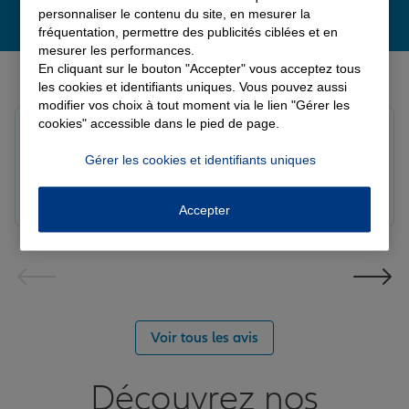
personnaliser le contenu du site, en mesurer la
fréquentation, permettre des publicités ciblées et en
mesurer les performances.
Derniers avis de nos agences Allianz
En cliquant sur le bouton "Accepter" vous acceptez tous
les cookies et identifiants uniques. Vous pouvez aussi
modifier vos choix à tout moment via le lien "Gérer les
cookies" accessible dans le pied de page.
Louis M.
Note de 5 sur 5
Gérer les cookies et identifiants uniques
Le 08/08/2026 - Agence PAVILLY
Bon suivi de mon sinistre, merci
Accepter
Voir tous les avis
Découvrez nos