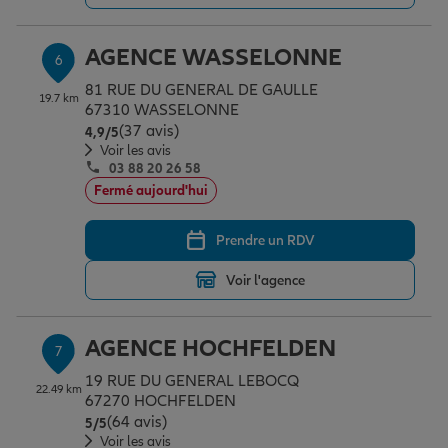
AGENCE WASSELONNE
6
81 RUE DU GENERAL DE GAULLE
19.7 km
67310 WASSELONNE
(37 avis)
Note de 4.9 sur 5
4,9
/5
Voir les avis
03 88 20 26 58
Fermé aujourd'hui
Prendre un RDV
Voir l'agence
AGENCE HOCHFELDEN
7
19 RUE DU GENERAL LEBOCQ
22.49 km
67270 HOCHFELDEN
(64 avis)
Note de 5 sur 5
5
/5
Voir les avis