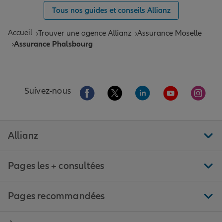
Tous nos guides et conseils Allianz
Accueil
Trouver une agence Allianz
Assurance Moselle
Assurance Phalsbourg
Aller sur la page Facebook de Allianz
Aller sur la page Twitter de All
Aller sur la page Linke
Aller sur la pa
Aller 
Suivez-nous
Allianz
Pages les + consultées
Pages recommandées