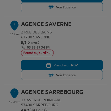
Voir l'agence
Garantie des accidents de la vie
AGENCE SAVERNE
3
2 RUE DES BAINS
Assurance scolaire
8.15 km
67700 SAVERNE
(5 avis)
Note de 5 sur 5
5
/5
03 88 89 34 94
Protection juridique
Fermé aujourd'hui
Prendre un RDV
Retraite
Voir l'agence
Tous nos devis d'assurance
AGENCE SARREBOURG
4
17 AVENUE POINCARE
15.92 km
57400 SARREBOURG
(343 avis)
Note de 4.9 sur 5
4,9
/5