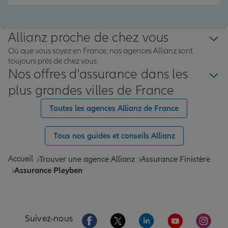
Allianz proche de chez vous
Où que vous soyez en France, nos agences Allianz sont
toujours près de chez vous.
Nos offres d'assurance dans les
plus grandes villes de France
Toutes les agences Allianz de France
Tous nos guides et conseils Allianz
Accueil
Trouver une agence Allianz
Assurance Finistère
Assurance Pleyben
Aller sur la page Facebook de Allianz
Aller sur la page Twitter de All
Aller sur la page Linke
Aller sur la pa
Aller 
Suivez-nous