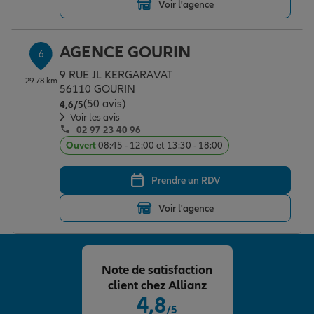
Voir l'agence
AGENCE GOURIN
6
9 RUE JL KERGARAVAT
29.78 km
56110 GOURIN
(50 avis)
Note de 4.6 sur 5
4,6
/5
Voir les avis
02 97 23 40 96
Ouvert
08:45 - 12:00 et 13:30 - 18:00
Prendre un RDV
Voir l'agence
Note de satisfaction
client chez Allianz
4,8
/5