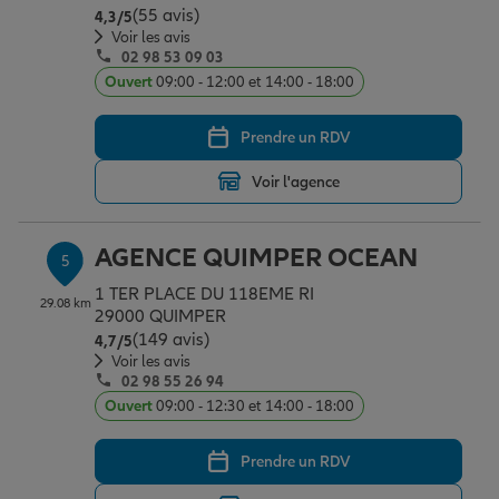
(55 avis)
Note de 4.3 sur 5
4,3
/5
Voir les avis
02 98 53 09 03
Ouvert
09:00 - 12:00 et 14:00 - 18:00
Prendre un RDV
Voir l'agence
AGENCE QUIMPER OCEAN
5
1 TER PLACE DU 118EME RI
29.08 km
29000 QUIMPER
(149 avis)
Note de 4.7 sur 5
4,7
/5
Voir les avis
02 98 55 26 94
Ouvert
09:00 - 12:30 et 14:00 - 18:00
Prendre un RDV