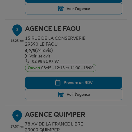
Voir l'agence
Garantie des accidents de la vie
AGENCE LE FAOU
3
15 RUE DE LA CONSERVERIE
Assurance scolaire
16.25 km
29590 LE FAOU
(74 avis)
Note de 4.9 sur 5
4,9
/5
Voir les avis
02 98 81 97 97
Protection juridique
Ouvert
08:45 - 12:15 et 14:00 - 18:00
Prendre un RDV
Retraite
Voir l'agence
Tous nos devis d'assurance
AGENCE QUIMPER
4
78 AV DE LA FRANCE LIBRE
27.57 km
29000 QUIMPER