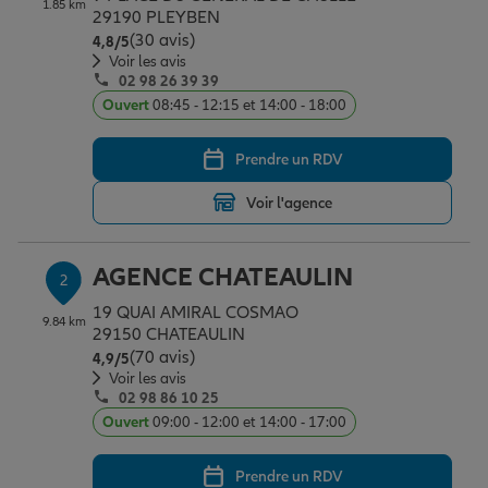
1.85 km
Épargne & retraite
Assurance emprunteur
Prévoyance et dépendance
Protection de la famille
29190 PLEYBEN
(30 avis)
Note de 4.8 sur 5
4,8
/5
Voir les avis
02 98 26 39 39
Vos projets
Assurance animal de compagnie
Protection juridique
Plan épargne retraite
Ouvert
08:45 - 12:15 et 14:00 - 18:00
Prendre un RDV
Conseil assurance
Assurance vie
Partir en vacances
Voir l'agence
Outre-mer
Placements financiers
Déménager
AGENCE CHATEAULIN
2
19 QUAI AMIRAL COSMAO
9.84 km
Professionnels
Investissements immobiliers
Changer de voiture
Assurance auto
29150 CHATEAULIN
(70 avis)
Note de 4.9 sur 5
4,9
/5
Voir les avis
02 98 86 10 25
Allianz en France
Transmission
Départ à la retraite
Assurance habitation
Ouvert
09:00 - 12:00 et 14:00 - 17:00
Prendre un RDV
Préparer l’avenir
Le Pack Famille