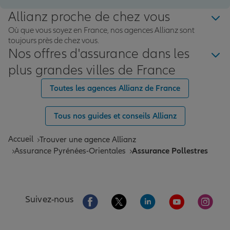
Allianz proche de chez vous
Où que vous soyez en France, nos agences Allianz sont
toujours près de chez vous.
Nos offres d'assurance dans les
plus grandes villes de France
Toutes les agences Allianz de France
Tous nos guides et conseils Allianz
Accueil
Trouver une agence Allianz
Assurance Pyrénées-Orientales
Assurance Pollestres
Aller sur la page Facebook de Allianz
Aller sur la page Twitter de All
Aller sur la page Linke
Aller sur la pa
Aller 
Suivez-nous