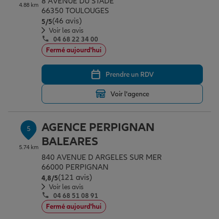
8 AVENUE DU STADE
4.88 km
66350 TOULOUGES
(46 avis)
Note de 5 sur 5
5
/5
Voir les avis
04 68 22 34 00
Fermé aujourd'hui
Prendre un RDV
Voir l'agence
AGENCE PERPIGNAN
5
BALEARES
5.74 km
840 AVENUE D ARGELES SUR MER
66000 PERPIGNAN
(121 avis)
Note de 4.8 sur 5
4,8
/5
Voir les avis
04 68 51 08 91
Fermé aujourd'hui