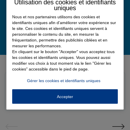
Utilisation des cookies et identifiants
uniques
Nous et nos partenaires utilisons des cookies et
identifiants uniques afin d'améliorer votre expérience sur
le site. Ces cookies et identifiants uniques servent à
personnaliser le contenu du site, en mesurer la
fréquentation, permettre des publicités ciblées et en
mesurer les performances.
En cliquant sur le bouton "Accepter" vous acceptez tous
les cookies et identifiants uniques. Vous pouvez aussi
Derniers avis de nos agences Allianz
modifier vos choix à tout moment via le lien "Gérer les
cookies" accessible dans le pied de page.
Louis M.
Gérer les cookies et identifiants uniques
Note de 5 sur 5
Le 08/08/2026 - Agence PAVILLY
Bon suivi de mon sinistre, merci
Accepter