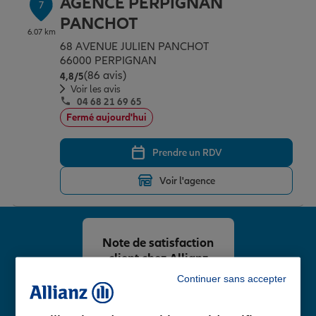
AGENCE PERPIGNAN
7
PANCHOT
6.07 km
68 AVENUE JULIEN PANCHOT
66000 PERPIGNAN
(86 avis)
Note de 4.8 sur 5
4,8
/5
Voir les avis
04 68 21 69 65
Fermé aujourd'hui
Prendre un RDV
Voir l'agence
Note de satisfaction
client chez Allianz
4,8
Continuer sans accepter
/5
Note de 4.8 sur 5
Avis Google