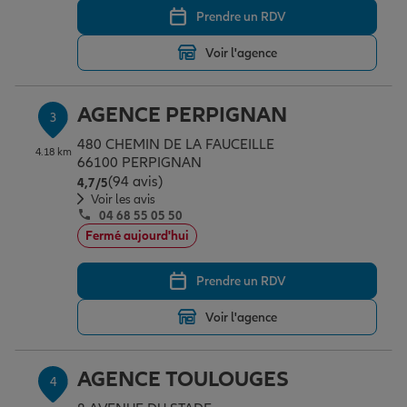
Prendre un RDV
Voir l'agence
Garantie des accidents de la vie
AGENCE PERPIGNAN
3
Assurance scolaire
480 CHEMIN DE LA FAUCEILLE
4.18 km
66100 PERPIGNAN
(94 avis)
Note de 4.7 sur 5
4,7
/5
Protection juridique
Voir les avis
04 68 55 05 50
Fermé aujourd'hui
Retraite
Prendre un RDV
Voir l'agence
Tous nos devis d'assurance
AGENCE TOULOUGES
4