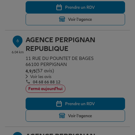
Prendre un RDV
Voir l'agence
AGENCE PERPIGNAN
6
REPUBLIQUE
6.04 km
11 RUE DU POUNTET DE BAGES
66100 PERPIGNAN
(57 avis)
Note de 4.9 sur 5
4,9
/5
Voir les avis
04 68 66 88 12
Fermé aujourd'hui
Prendre un RDV
Voir l'agence