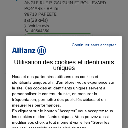
ANGLE RUE P. GAUGUIN ET BOULEVARD
POMARE - BP 26
98713 PAPEETE
(28 avis)
Note de 5 sur 5
5
/5
Voir les avis
40504350
Ouvert
07:30 - 11:30 et 13:30 - 16:30
Continuer sans accepter
Prendre un RDV
Utilisation des cookies et identifiants
Voir l'agence
uniques
Nous et nos partenaires utilisons des cookies et
AGENCE PUNAAUIA
identifiants uniques afin d'améliorer votre expérience sur
8
le site. Ces cookies et identifiants uniques servent à
CENTRE COMMERCIAL TAMANU NUI ROUTE
personnaliser le contenu du site, en mesurer la
DE LA POINTE DES PECHEURS TAMANU
fréquentation, permettre des publicités ciblées et en
98718 PUNAAUIA
mesurer les performances.
40438818
En cliquant sur le bouton "Accepter" vous acceptez tous
Ouvert
09:00 - 12:00 et 14:00 - 19:00
les cookies et identifiants uniques. Vous pouvez aussi
modifier vos choix à tout moment via le lien "Gérer les
cookies" accessible dans le pied de page.