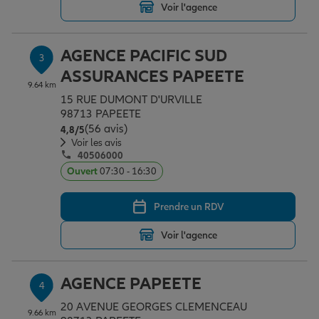
Voir l'agence
Garantie des accidents de la vie
AGENCE PACIFIC SUD
3
ASSURANCES PAPEETE
9.64 km
Assurance scolaire
15 RUE DUMONT D'URVILLE
98713 PAPEETE
(56 avis)
Note de 4.8 sur 5
4,8
/5
Voir les avis
Protection juridique
40506000
Ouvert
07:30 - 16:30
Retraite
Prendre un RDV
Voir l'agence
Tous nos devis d'assurance
AGENCE PAPEETE
4
20 AVENUE GEORGES CLEMENCEAU
9.66 km