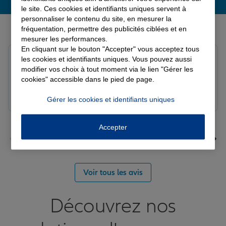
le site. Ces cookies et identifiants uniques servent à
personnaliser le contenu du site, en mesurer la
Derniers avis de nos agences Allianz
fréquentation, permettre des publicités ciblées et en
mesurer les performances.
En cliquant sur le bouton "Accepter" vous acceptez tous
Yori A.
les cookies et identifiants uniques. Vous pouvez aussi
Note de 5 sur 5
modifier vos choix à tout moment via le lien "Gérer les
Le 05/08/2026 - Agence FORT DE FRANCE
cookies" accessible dans le pied de page.
Gérer les cookies et identifiants uniques
Accepter
Voir tous les avis
Découvrez nos