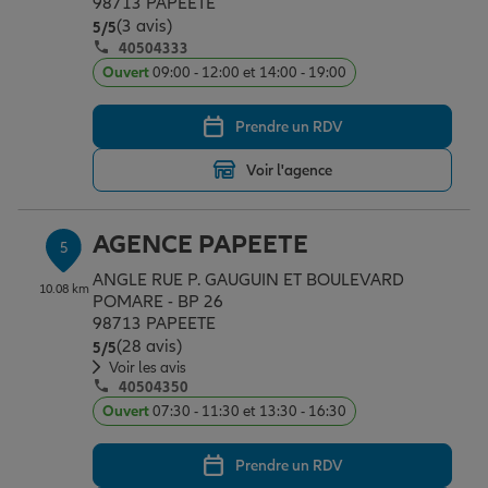
98713 PAPEETE
(3 avis)
Note de 5 sur 5
5
/5
40504333
Ouvert
09:00 - 12:00 et 14:00 - 19:00
Prendre un RDV
Voir l'agence
AGENCE PAPEETE
5
ANGLE RUE P. GAUGUIN ET BOULEVARD
10.08 km
POMARE - BP 26
98713 PAPEETE
(28 avis)
Note de 5 sur 5
5
/5
Voir les avis
40504350
Ouvert
07:30 - 11:30 et 13:30 - 16:30
Prendre un RDV