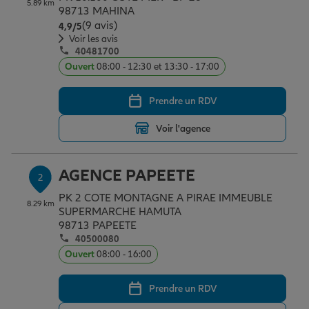
5.89 km
Épargne & retraite
Assurance emprunteur
Prévoyance et dépendance
Protection de la famille
98713 MAHINA
(9 avis)
Note de 4.9 sur 5
4,9
/5
Voir les avis
40481700
Vos projets
Assurance animal de compagnie
Protection juridique
Plan épargne retraite
Ouvert
08:00 - 12:30 et 13:30 - 17:00
Prendre un RDV
Conseil assurance
Assurance vie
Partir en vacances
Voir l'agence
Outre-mer
Placements financiers
Déménager
AGENCE PAPEETE
2
PK 2 COTE MONTAGNE A PIRAE IMMEUBLE
8.29 km
Professionnels
Investissements immobiliers
Changer de voiture
Assurance auto
SUPERMARCHE HAMUTA
98713 PAPEETE
40500080
Ouvert
08:00 - 16:00
Allianz en France
Transmission
Départ à la retraite
Assurance habitation
Prendre un RDV
Préparer l’avenir
Le Pack Famille