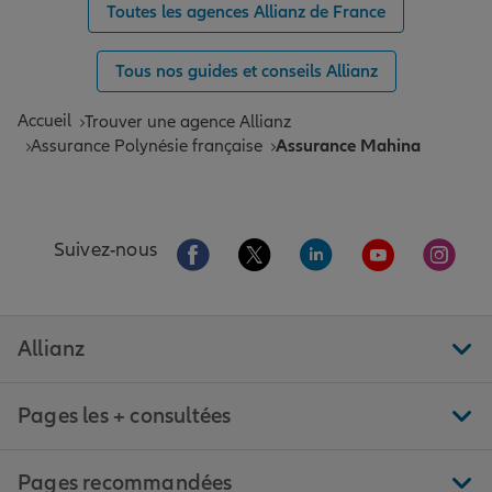
Toutes les agences Allianz de France
Tous nos guides et conseils Allianz
Accueil
Trouver une agence Allianz
Assurance Polynésie française
Assurance Mahina
Aller sur la page Facebook de Allianz
Aller sur la page Twitter de All
Aller sur la page Linke
Aller sur la pa
Aller 
Suivez-nous
Allianz
Pages les + consultées
Pages recommandées