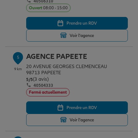
40506310
Ouvert
08:00 - 15:00
Prendre un RDV
Voir l'agence
AGENCE PAPEETE
5
20 AVENUE GEORGES CLEMENCEAU
9 km
98713 PAPEETE
(3 avis)
Note de 5 sur 5
5
/5
40504333
Fermé actuellement
Prendre un RDV
Voir l'agence