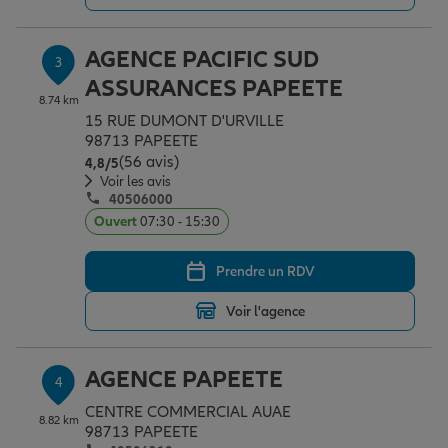
AGENCE PACIFIC SUD
3
Garantie des accidents de la vie
ASSURANCES PAPEETE
8.74 km
15 RUE DUMONT D'URVILLE
Assurance scolaire
98713 PAPEETE
(56 avis)
Note de 4.8 sur 5
4,8
/5
Voir les avis
40506000
Protection juridique
Ouvert
07:30 - 15:30
Prendre un RDV
Retraite
Voir l'agence
Tous nos devis d'assurance
AGENCE PAPEETE
4
CENTRE COMMERCIAL AUAE
8.82 km
98713 PAPEETE