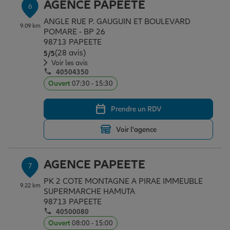
AGENCE PAPEETE
6
ANGLE RUE P. GAUGUIN ET BOULEVARD
9.09 km
POMARE - BP 26
98713 PAPEETE
(28 avis)
Note de 5 sur 5
5
/5
Voir les avis
40504350
Ouvert
07:30 - 15:30
Prendre un RDV
Voir l'agence
AGENCE PAPEETE
7
PK 2 COTE MONTAGNE A PIRAE IMMEUBLE
9.22 km
SUPERMARCHE HAMUTA
98713 PAPEETE
40500080
Ouvert
08:00 - 15:00