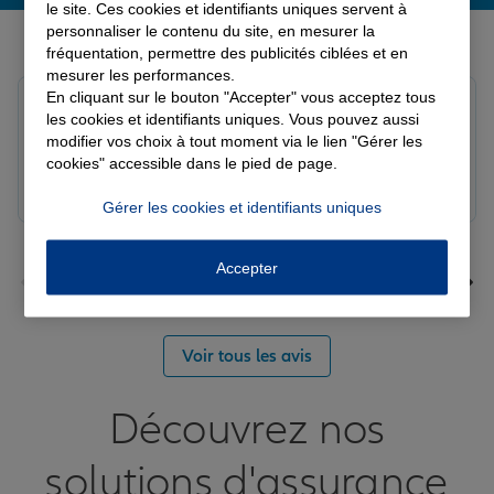
le site. Ces cookies et identifiants uniques servent à
Derniers avis de nos agences Allianz
personnaliser le contenu du site, en mesurer la
fréquentation, permettre des publicités ciblées et en
mesurer les performances.
En cliquant sur le bouton "Accepter" vous acceptez tous
louna p.
les cookies et identifiants uniques. Vous pouvez aussi
Note de 5 sur 5
modifier vos choix à tout moment via le lien "Gérer les
Le 06/08/2026 - Agence SOURDEVAL
cookies" accessible dans le pied de page.
Gérer les cookies et identifiants uniques
Accepter
Voir tous les avis
Découvrez nos
solutions d'assurance