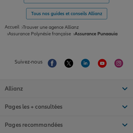
Tous nos guides et conseils Allianz
Accueil
Trouver une agence Allianz
Assurance Polynésie française
Assurance Punaauia
Aller sur la page Facebook de Allianz
Aller sur la page Twitter de All
Aller sur la page Linke
Aller sur la pa
Aller 
Suivez-nous
Allianz
Pages les + consultées
Pages recommandées