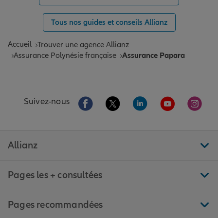
Tous nos guides et conseils Allianz
Accueil
Trouver une agence Allianz
Assurance Polynésie française
Assurance Papara
Aller sur la page Facebook de Allianz
Aller sur la page Twitter de All
Aller sur la page Linke
Aller sur la pa
Aller 
Suivez-nous
Allianz
Pages les + consultées
Pages recommandées