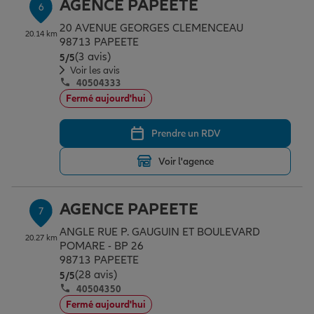
AGENCE PAPEETE
6
20 AVENUE GEORGES CLEMENCEAU
20.14 km
98713 PAPEETE
(3 avis)
Note de 5 sur 5
5
/5
Voir les avis
40504333
Fermé aujourd'hui
Prendre un RDV
Voir l'agence
AGENCE PAPEETE
7
ANGLE RUE P. GAUGUIN ET BOULEVARD
20.27 km
POMARE - BP 26
98713 PAPEETE
(28 avis)
Note de 5 sur 5
5
/5
40504350
Fermé aujourd'hui