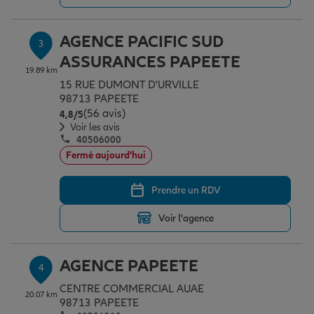
AGENCE PACIFIC SUD
3
Garantie des accidents de la vie
ASSURANCES PAPEETE
19.89 km
15 RUE DUMONT D'URVILLE
Assurance scolaire
98713 PAPEETE
(56 avis)
Note de 4.8 sur 5
4,8
/5
Voir les avis
40506000
Protection juridique
Fermé aujourd'hui
Prendre un RDV
Retraite
Voir l'agence
Tous nos devis d'assurance
AGENCE PAPEETE
4
CENTRE COMMERCIAL AUAE
20.07 km
98713 PAPEETE