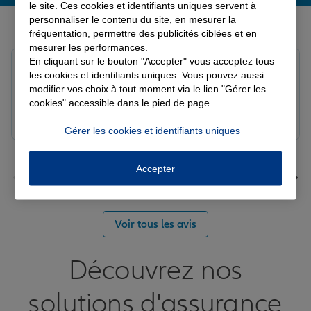
le site. Ces cookies et identifiants uniques servent à
Derniers avis de nos agences Allianz
personnaliser le contenu du site, en mesurer la
fréquentation, permettre des publicités ciblées et en
mesurer les performances.
En cliquant sur le bouton "Accepter" vous acceptez tous
Fanny B.
les cookies et identifiants uniques. Vous pouvez aussi
Note de 5 sur 5
modifier vos choix à tout moment via le lien "Gérer les
Le 09/08/2026 - Agence LANGRES-SAINT GEOSMES
cookies" accessible dans le pied de page.
Très bonne agence. Notre conseillère Laura est
réactive et professionnelle.
Gérer les cookies et identifiants uniques
Accepter
Voir tous les avis
Découvrez nos
solutions d'assurance