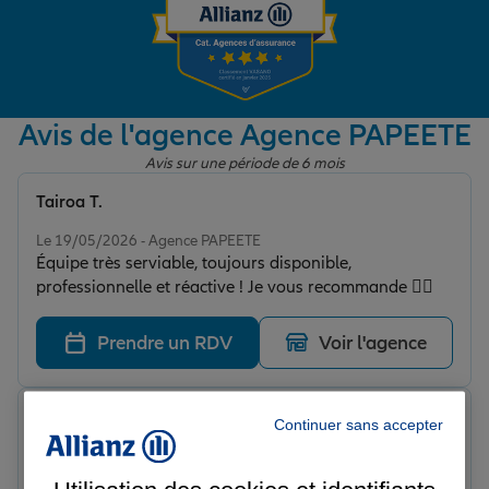
Garantie des accidents de la vie
Avis de l'agence Agence PAPEETE
Assurance scolaire
Avis sur une période de 6 mois
Tairoa T.
Note de 5 sur 5
Protection juridique
Le 19/05/2026 - Agence PAPEETE
Équipe très serviable, toujours disponible,
professionnelle et réactive ! Je vous recommande 👌🏼
Retraite
Prendre un RDV
Voir l'agence
Tous nos devis d'assurance
Tiare G.
Continuer sans accepter
Note de 5 sur 5
Le 24/02/2026 - Agence PAPEETE
Des conseillère de qualité ! Qui prennent le temps de