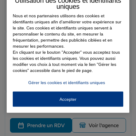
Utilisation des cookies et identifiants
repondre a toutes nos questions ! Je Le recommande
uniques
Nous et nos partenaires utilisons des cookies et
Prendre un RDV
Voir l'agence
identifiants uniques afin d'améliorer votre expérience sur
le site. Ces cookies et identifiants uniques servent à
personnaliser le contenu du site, en mesurer la
Gerhilde F.
fréquentation, permettre des publicités ciblées et en
Note de 5 sur 5
mesurer les performances.
Le 17/02/2026 - Agence PAPEETE
En cliquant sur le bouton "Accepter" vous acceptez tous
J’ai reçue un bel accueil , la commerciale sourire aux
les cookies et identifiants uniques. Vous pouvez aussi
lèvres .j’ai vraiment aimer 🥰et elle etait très
modifier vos choix à tout moment via le lien "Gérer les
professionnelle . Elle s’appelle Edith . Ça fait toujours
cookies" accessible dans le pied de page.
plaisir d’être bien reçue surtout après une longue
Prendre un RDV
Voir l'agence
Gérer les cookies et identifiants uniques
journée de travail . Maururu.
SCI 2.
Accepter
Note de 5 sur 5
Le 11/02/2026 - Agence PAPEETE
Prendre un RDV
Voir l'agence