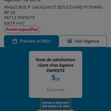
Épargne & retraite
Assurance emprunteur
Prévoyance et dépendance
Protection de la famille
ANGLE RUE P. GAUGUIN ET BOULEVARD POMARE -
BP 26
98713 PAPEETE
Vos projets
Assurance animal de compagnie
Protection juridique
Plan épargne retraite
(28 avis)
Note de 5 sur 5
5
/5
Fermé aujourd'hui
Conseil assurance
Assurance vie
Partir en vacances
Prendre un RDV
Voir l'agence
Outre-mer
Placements financiers
Déménager
Note de satisfaction
client chez Agence
PAPEETE
Professionnels
Investissements immobiliers
Changer de voiture
Assurance auto
5
/5
Note de 5 sur 5
Avis Google
Allianz en France
Transmission
Départ à la retraite
Assurance habitation
Préparer l’avenir
Le Pack Famille