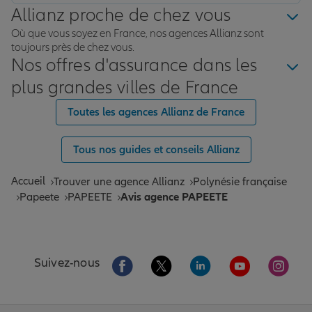
Allianz proche de chez vous
Où que vous soyez en France, nos agences Allianz sont
toujours près de chez vous.
Nos offres d'assurance dans les
plus grandes villes de France
Toutes les agences Allianz de France
Tous nos guides et conseils Allianz
Accueil
Trouver une agence Allianz
Polynésie française
Papeete
PAPEETE
Avis agence PAPEETE
Aller sur la page Facebook de Allianz
Aller sur la page Twitter de All
Aller sur la page Linke
Aller sur la pa
Aller 
Suivez-nous