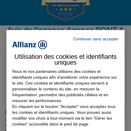
Garantie des accidents de la vie
Avis de l'agence Agence PONT A
MOUSSON
Continuer sans accepter
Assurance scolaire
Avis sur une période de 6 mois
Utilisation des cookies et identifiants
Rey V.
uniques
Protection juridique
Note de 5 sur 5
Le 12/07/2026 - Agence PONT A MOUSSON
Nous et nos partenaires utilisons des cookies et
Sympathie, Explications claires, professionnalisme et
identifiants uniques afin d'améliorer votre expérience sur
simplicité dans le traitement de la demande sont les
Retraite
le site. Ces cookies et identifiants uniques servent à
maîtres mots pour qualifier la conseillère que j’ai eu :
personnaliser le contenu du site, en mesurer la
Mme DRYNSKI de chez Allianz « rue Gambetta »… Une
fréquentation, permettre des publicités ciblées et en
Prendre un RDV
Voir l'agence
oreille attentive, je recommande vivement
mesurer les performances.
Tous nos devis d'assurance
En cliquant sur le bouton "Accepter" vous acceptez tous
Allianz proche de chez vous
les cookies et identifiants uniques. Vous pouvez aussi
modifier vos choix à tout moment via le lien "Gérer les
Où que vous soyez en France, nos agences Allianz sont
cookies" accessible dans le pied de page.
toujours près de chez vous.