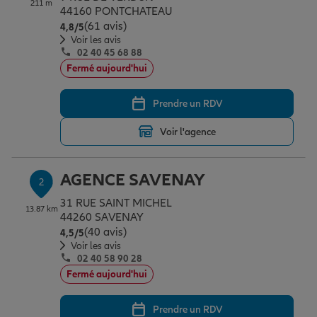
211 m
Épargne & retraite
Assurance emprunteur
Prévoyance et dépendance
Protection de la famille
44160 PONTCHATEAU
(61 avis)
Note de 4.8 sur 5
4,8
/5
Voir les avis
02 40 45 68 88
Vos projets
Assurance animal de compagnie
Protection juridique
Plan épargne retraite
Fermé aujourd'hui
Prendre un RDV
Conseil assurance
Assurance vie
Partir en vacances
Voir l'agence
Outre-mer
Placements financiers
Déménager
AGENCE SAVENAY
2
31 RUE SAINT MICHEL
13.87 km
Professionnels
Investissements immobiliers
Changer de voiture
Assurance auto
44260 SAVENAY
(40 avis)
Note de 4.5 sur 5
4,5
/5
Voir les avis
02 40 58 90 28
Allianz en France
Transmission
Départ à la retraite
Assurance habitation
Fermé aujourd'hui
Prendre un RDV
Préparer l’avenir
Le Pack Famille