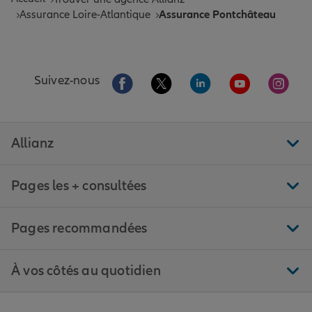
Assurance Loire-Atlantique
Assurance Pontchâteau
Aller sur la page Facebook de Allianz
Aller sur la page Twitter de All
Aller sur la page Linke
Aller sur la pa
Aller 
Suivez-nous
Allianz
Pages les + consultées
Pages recommandées
À vos côtés au quotidien