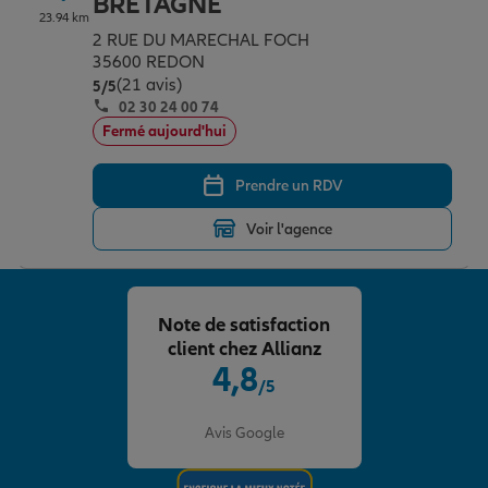
BRETAGNE
23.94 km
2 RUE DU MARECHAL FOCH
35600 REDON
(21 avis)
Note de 5 sur 5
5
/5
02 30 24 00 74
Fermé aujourd'hui
Prendre un RDV
Voir l'agence
Note de satisfaction
client chez Allianz
4,8
/5
Note de 4.8 sur 5
Avis Google