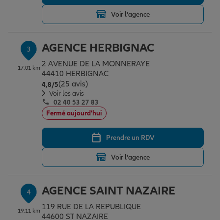
Voir l'agence
Garantie des accidents de la vie
AGENCE HERBIGNAC
3
2 AVENUE DE LA MONNERAYE
Assurance scolaire
17.01 km
44410 HERBIGNAC
(25 avis)
Note de 4.8 sur 5
4,8
/5
Voir les avis
02 40 53 27 83
Protection juridique
Fermé aujourd'hui
Prendre un RDV
Retraite
Voir l'agence
Tous nos devis d'assurance
AGENCE SAINT NAZAIRE
4
119 RUE DE LA REPUBLIQUE
19.11 km
44600 ST NAZAIRE