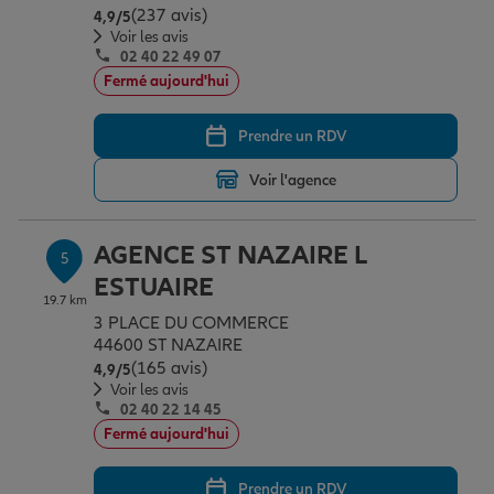
(237 avis)
Note de 4.9 sur 5
4,9
/5
Voir les avis
02 40 22 49 07
Fermé aujourd'hui
Prendre un RDV
Voir l'agence
AGENCE ST NAZAIRE L
5
ESTUAIRE
19.7 km
3 PLACE DU COMMERCE
44600 ST NAZAIRE
(165 avis)
Note de 4.9 sur 5
4,9
/5
Voir les avis
02 40 22 14 45
Fermé aujourd'hui
Prendre un RDV