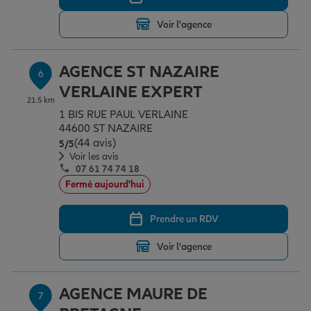
Voir l'agence
AGENCE ST NAZAIRE
6
VERLAINE EXPERT
21.5 km
1 BIS RUE PAUL VERLAINE
44600 ST NAZAIRE
(44 avis)
Note de 5 sur 5
5
/5
Voir les avis
07 61 74 74 18
Fermé aujourd'hui
Prendre un RDV
Voir l'agence
AGENCE MAURE DE
7