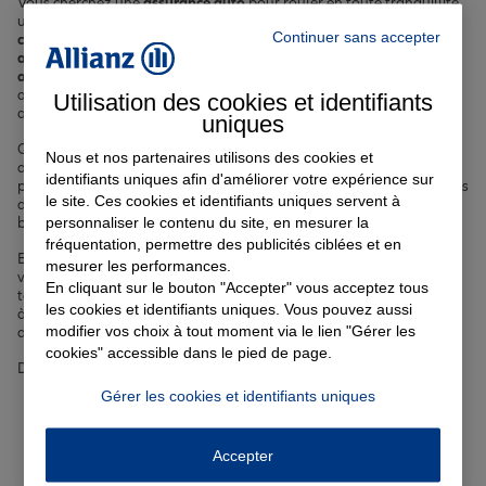
Vous cherchez une
assurance auto
pour rouler en toute tranquillité,
une
assurance habitation
pour votre résidence, une
Continuer sans accepter
complémentaire santé
pour faire face aux frais médicaux, une
assurance vie
pour préparer l'avenir sereinement ou encore une
assurance emprunteur
pour sécuriser votre crédit immobilier ? Nos
agents vous accompagnent pour définir les garanties les plus
Utilisation des cookies et identifiants
adaptées à votre profil et vos besoins.
uniques
Que vous soyez actif, retraité ou étudiant, propriétaire ou locataire
Nous et nos partenaires utilisons des cookies et
de votre logement à Pontchâteau, nous personnalisons votre
identifiants uniques afin d'améliorer votre expérience sur
protection avec des formules sur mesure. Parce que chaque parcours
le site. Ces cookies et identifiants uniques servent à
de vie est unique, nos offres s'ajustent à votre situation et votre
personnaliser le contenu du site, en mesurer la
budget.
fréquentation, permettre des publicités ciblées et en
En plus de notre gamme complète d'assurances, nous mettons à
mesurer les performances.
votre disposition tout notre savoir-faire et notre connaissance du
En cliquant sur le bouton "Accepter" vous acceptez tous
terrain. Vous pouvez compter sur l'expertise de nos agents présents
les cookies et identifiants uniques. Vous pouvez aussi
à
Pontchâteau
et dans les communes voisines pour vous guider
modifier vos choix à tout moment via le lien "Gérer les
dans vos choix et vous épauler en cas de coup dur.
cookies" accessible dans le pied de page.
Découvrez nos offres phares :
Gérer les cookies et identifiants uniques
Assurance auto
: pour rouler en toute sérénité à Pontchâteau
et dans toute la France.
Assurance habitation
: pour protéger votre logement et vos
Accepter
biens contre les aléas du quotidien.
Complémentaire santé
: pour prendre soin de votre santé et