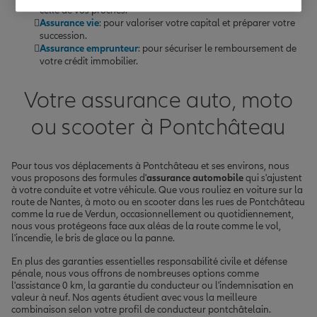
celle de vos proches.
Assurance vie
: pour valoriser votre capital et préparer votre
succession.
Assurance emprunteur
: pour sécuriser le remboursement de
votre crédit immobilier.
Votre assurance auto, moto
ou scooter à Pontchâteau
Pour tous vos déplacements à Pontchâteau et ses environs, nous
vous proposons des formules d'
assurance automobile
qui s'ajustent
à votre conduite et votre véhicule. Que vous rouliez en voiture sur la
route de Nantes, à moto ou en scooter dans les rues de Pontchâteau
comme la rue de Verdun, occasionnellement ou quotidiennement,
nous vous protégeons face aux aléas de la route comme le vol,
l'incendie, le bris de glace ou la panne.
En plus des garanties essentielles responsabilité civile et défense
pénale, nous vous offrons de nombreuses options comme
l'assistance 0 km, la garantie du conducteur ou l'indemnisation en
valeur à neuf. Nos agents étudient avec vous la meilleure
combinaison selon votre profil de conducteur pontchâtelain.