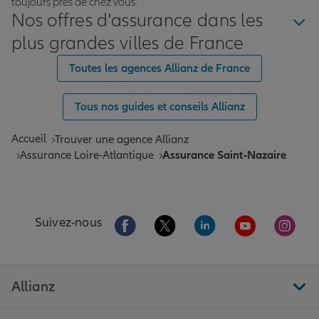
toujours près de chez vous.
Nos offres d'assurance dans les
plus grandes villes de France
Toutes les agences Allianz de France
Tous nos guides et conseils Allianz
Accueil
Trouver une agence Allianz
Assurance Loire-Atlantique
Assurance Saint-Nazaire
Aller sur la page Facebook de Allianz
Aller sur la page Twitter de All
Aller sur la page Linke
Aller sur la pa
Aller 
Suivez-nous
Allianz