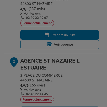
Épargne & retraite
Assurance emprunteur
Prévoyance et dépendance
Protection de la famille
44600 ST NAZAIRE
(237 avis)
Note de 4.9 sur 5
4,9
/5
Voir les avis
02 40 22 49 07
Vos projets
Assurance animal de compagnie
Protection juridique
Plan épargne retraite
Fermé actuellement
Prendre un RDV
Conseil assurance
Assurance vie
Partir en vacances
Voir l'agence
Outre-mer
Placements financiers
Déménager
AGENCE ST NAZAIRE L
2
ESTUAIRE
Professionnels
Investissements immobiliers
Changer de voiture
Assurance auto
3 PLACE DU COMMERCE
44600 ST NAZAIRE
(165 avis)
Note de 4.9 sur 5
4,9
/5
Allianz en France
Transmission
Départ à la retraite
Assurance habitation
Voir les avis
02 40 22 14 45
Fermé actuellement
Préparer l’avenir
Le Pack Famille