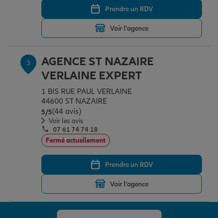
Prendre un RDV
Voir l'agence
Garantie des accidents de la vie
AGENCE ST NAZAIRE
3
Assurance scolaire
VERLAINE EXPERT
1 BIS RUE PAUL VERLAINE
44600 ST NAZAIRE
Protection juridique
(44 avis)
Note de 5 sur 5
5
/5
Voir les avis
07 61 74 74 18
Retraite
Fermé actuellement
Prendre un RDV
Tous nos devis d'assurance
Voir l'agence