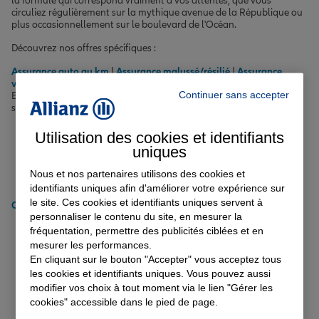
la formule qui correspond vraiment à vos attentes, que vous
circuliez régulièrement sur la mythique avenue de la République ou
plus occasionnellement sur le boulevard de l'Océan.
Découvrez nos offres spécifiques :
Assurance auto au km
|
Assurance malussé/résilié
|
Assurance
voiture électrique
|
Assurance auto semi-autonome
Continuer sans accepter
Et pour rouler l'esprit léger au quotidien dans la cité portuaire,
suivez nos
conseils auto
.
Pensez à adapter votre conduite aux conditions météo
Utilisation des cookies et identifiants
Vérifiez régulièrement la pression de vos pneus
uniques
Attachez toujours votre ceinture de sécurité
Respectez les limitations de vitesse
Nous et nos partenaires utilisons des cookies et
Ne téléphonez pas au volant
identifiants uniques afin d'améliorer votre expérience sur
le site. Ces cookies et identifiants uniques servent à
Obtenir un tarif pour votre assurance auto à Saint-Nazaire
personnaliser le contenu du site, en mesurer la
fréquentation, permettre des publicités ciblées et en
Comment choisir l'assurance
mesurer les performances.
En cliquant sur le bouton "Accepter" vous acceptez tous
habitation à Saint-Nazaire
les cookies et identifiants uniques. Vous pouvez aussi
modifier vos choix à tout moment via le lien "Gérer les
adaptée à vos besoins ?
cookies" accessible dans le pied de page.