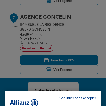
Voir l'agence
AGENCE GONCELIN
7
IMMEUBLE LA RESIDENCE
16 km
38570 GONCELIN
(24 avis)
Note de 4.6 sur 5
4,6
/5
Voir les avis
04 76 71 74 37
Fermé actuellement
Prendre un RDV
Voir l'agence
Note de satisfaction
client chez Allianz
Continuer sans accepter
4,8
/5