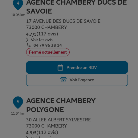
AGENCE CHAMBERY DUCS DE
4
SAVOIE
10.06 km
17 AVENUE DES DUCS DE SAVOIE
73000 CHAMBERY
(117 avis)
Note de 4.7 sur 5
4,7
/5
Voir les avis
04 79 96 38 14
Fermé actuellement
Prendre un RDV
Voir l'agence
AGENCE CHAMBERY
5
POLYGONE
11.84 km
30 ALLEE ALBERT SYLVESTRE
73000 CHAMBERY
(112 avis)
Note de 4.9 sur 5
4,9
/5