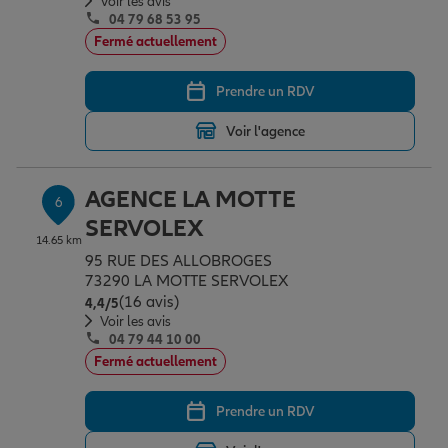
Voir les avis
04 79 68 53 95
Fermé actuellement
Prendre un RDV
Voir l'agence
AGENCE LA MOTTE
6
SERVOLEX
14.65 km
95 RUE DES ALLOBROGES
73290 LA MOTTE SERVOLEX
(16 avis)
Note de 4.4 sur 5
4,4
/5
Voir les avis
04 79 44 10 00
Fermé actuellement
Prendre un RDV