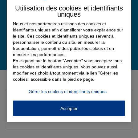
Note de 4.8 sur 5
Utilisation des cookies et identifiants
Avis Google
uniques
Nous et nos partenaires utilisons des cookies et
identifiants uniques afin d'améliorer votre expérience sur
le site. Ces cookies et identifiants uniques servent à
personnaliser le contenu du site, en mesurer la
fréquentation, permettre des publicités ciblées et en
mesurer les performances.
En cliquant sur le bouton "Accepter" vous acceptez tous
les cookies et identifiants uniques. Vous pouvez aussi
modifier vos choix à tout moment via le lien "Gérer les
Derniers avis de nos agences Allianz
cookies" accessible dans le pied de page.
Gérer les cookies et identifiants uniques
Yori A.
Note de 5 sur 5
Le 05/08/2026 - Agence FORT DE FRANCE
Accepter