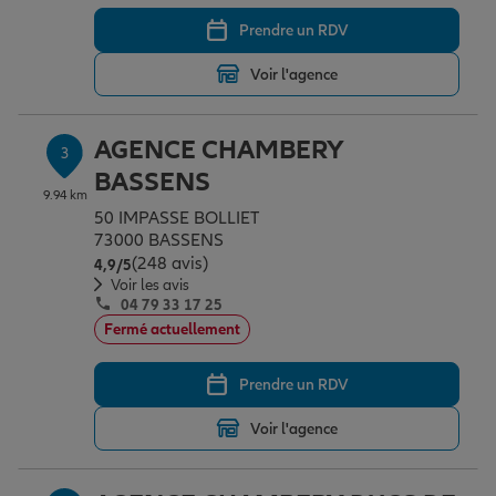
Prendre un RDV
Garantie des accidents de la vie
Voir l'agence
AGENCE CHAMBERY
Assurance scolaire
3
BASSENS
9.94 km
50 IMPASSE BOLLIET
Protection juridique
73000 BASSENS
(248 avis)
Note de 4.9 sur 5
4,9
/5
Voir les avis
04 79 33 17 25
Retraite
Fermé actuellement
Prendre un RDV
Tous nos devis d'assurance
Voir l'agence