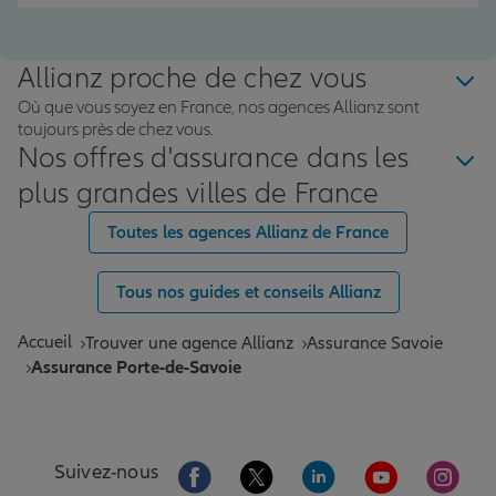
Allianz proche de chez vous
Où que vous soyez en France, nos agences Allianz sont
toujours près de chez vous.
Nos offres d'assurance dans les
plus grandes villes de France
Toutes les agences Allianz de France
Tous nos guides et conseils Allianz
Accueil
Trouver une agence Allianz
Assurance Savoie
Assurance Porte-de-Savoie
Aller sur la page Facebook de Allianz
Aller sur la page Twitter de All
Aller sur la page Linke
Aller sur la pa
Aller 
Suivez-nous