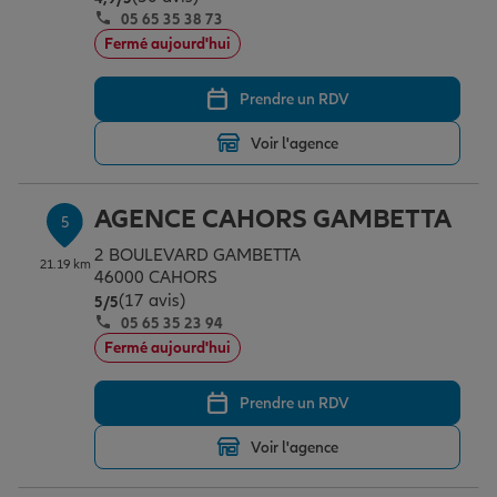
05 65 35 38 73
Fermé aujourd'hui
Prendre un RDV
Voir l'agence
AGENCE CAHORS GAMBETTA
5
2 BOULEVARD GAMBETTA
21.19 km
46000 CAHORS
(17 avis)
Note de 5 sur 5
5
/5
05 65 35 23 94
Fermé aujourd'hui
Prendre un RDV
Voir l'agence