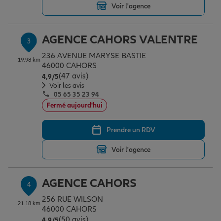
Voir l'agence
Garantie des accidents de la vie
AGENCE CAHORS VALENTRE
3
236 AVENUE MARYSE BASTIE
19.98 km
46000 CAHORS
Assurance scolaire
(47 avis)
Note de 4.9 sur 5
4,9
/5
Voir les avis
05 65 35 23 94
Protection juridique
Fermé aujourd'hui
Prendre un RDV
Retraite
Voir l'agence
Tous nos devis d'assurance
AGENCE CAHORS
4
256 RUE WILSON
21.18 km
46000 CAHORS
(50 avis)
Note de 4.9 sur 5
4,9
/5