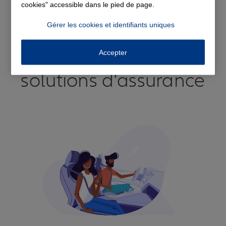
cookies" accessible dans le pied de page.
Voir tous les avis
Gérer les cookies et identifiants uniques
Découvrez nos
Accepter
solutions d'assurance