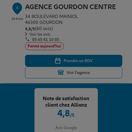
AGENCE GOURDON CENTRE
6
34 BOULEVARD MAINIOL
29.8 km
46300 GOURDON
(60 avis)
Note de 4.8 sur 5
4,8
/5
Voir les avis
05 65 41 10 05
Fermé aujourd'hui
Prendre un RDV
Voir l'agence
Note de satisfaction
client chez Allianz
4,8
/5
Note de 4.8 sur 5
Avis Google