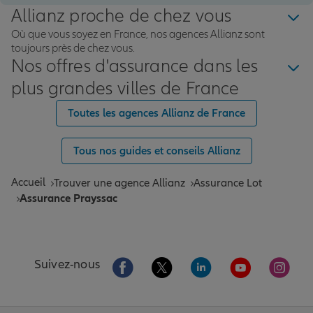
Allianz proche de chez vous
Où que vous soyez en France, nos agences Allianz sont
toujours près de chez vous.
Nos offres d'assurance dans les
plus grandes villes de France
Toutes les agences Allianz de France
Tous nos guides et conseils Allianz
Accueil
Trouver une agence Allianz
Assurance Lot
Assurance Prayssac
Aller sur la page Facebook de Allianz
Aller sur la page Twitter de All
Aller sur la page Linke
Aller sur la pa
Aller 
Suivez-nous