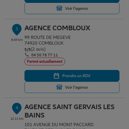
Voir l'agence
Garantie des accidents de la vie
AGENCE COMBLOUX
3
99 ROUTE DE MEGEVE
Assurance scolaire
8.69 km
74920 COMBLOUX
(2 avis)
Note de 5 sur 5
5
/5
04 50 78 77 11
Protection juridique
Fermé actuellement
Prendre un RDV
Retraite
Voir l'agence
Tous nos devis d'assurance
AGENCE SAINT GERVAIS LES
4
BAINS
12.11 km
101 AVENUE DU MONT PACCARD