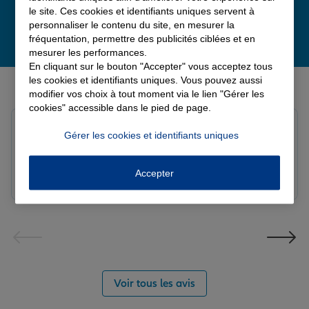
le site. Ces cookies et identifiants uniques servent à
personnaliser le contenu du site, en mesurer la
fréquentation, permettre des publicités ciblées et en
mesurer les performances.
En cliquant sur le bouton "Accepter" vous acceptez tous
Derniers avis de nos agences Allianz
les cookies et identifiants uniques. Vous pouvez aussi
modifier vos choix à tout moment via le lien "Gérer les
cookies" accessible dans le pied de page.
Fanny B.
Gérer les cookies et identifiants uniques
Note de 5 sur 5
Le 09/08/2026 - Agence LANGRES-SAINT GEOSMES
Très bonne agence. Notre conseillère Laura est
Accepter
réactive et professionnelle.
Voir tous les avis