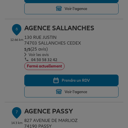
Voir l'agence
AGENCE SALLANCHES
6
130 RUE JUSTIN
12.66 km
74703 SALLANCHES CEDEX
(25 avis)
Note de 5 sur 5
5
/5
Voir les avis
04 50 58 32 42
Fermé actuellement
Prendre un RDV
Voir l'agence
AGENCE PASSY
7
827 AVENUE DE MARLIOZ
14.3 km
74190 PASSY