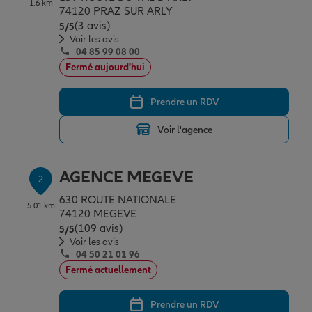
1.6 km
Épargne & retraite
Assurance emprunteur
Prévoyance et dépendance
Protection de la famille
74120 PRAZ SUR ARLY
(3 avis)
Note de 5 sur 5
5
/5
Voir les avis
04 85 99 08 00
Vos projets
Assurance animal de compagnie
Protection juridique
Plan épargne retraite
Fermé aujourd'hui
Prendre un RDV
Conseil assurance
Assurance vie
Partir en vacances
Voir l'agence
Outre-mer
Placements financiers
Déménager
AGENCE MEGEVE
2
630 ROUTE NATIONALE
5.01 km
Professionnels
Investissements immobiliers
Changer de voiture
Assurance auto
74120 MEGEVE
(109 avis)
Note de 5 sur 5
5
/5
Voir les avis
04 50 21 01 96
Allianz en France
Transmission
Départ à la retraite
Assurance habitation
Fermé actuellement
Prendre un RDV
Préparer l’avenir
Le Pack Famille