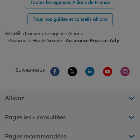
Toutes les agences Allianz de France
Tous nos guides et conseils Allianz
Accueil
Trouver une agence Allianz
Assurance Haute-Savoie
Assurance Praz-sur-Arly
Aller sur la page Facebook de Allianz
Aller sur la page Twitter de All
Aller sur la page Linke
Aller sur la pa
Aller 
Suivez-nous
Allianz
Pages les + consultées
Pages recommandées