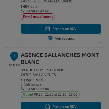
74170 ST GERVAIS LES BAINS
(4 avis)
Note de 5 sur 5
5
/5
04 50 93 47 62
Fermé actuellement
Prendre un RDV
Voir l'agence
AGENCE SALLANCHES MONT
5
BLANC
12.31 km
88 RUE DU MONT BLANC
74700 SALLANCHES
(65 avis)
Note de 4.8 sur 5
4,8
/5
Voir les avis
04 50 58 07 84
Ouvert
08:30 - 12:30 et 13:30 - 18:00
Prendre un RDV