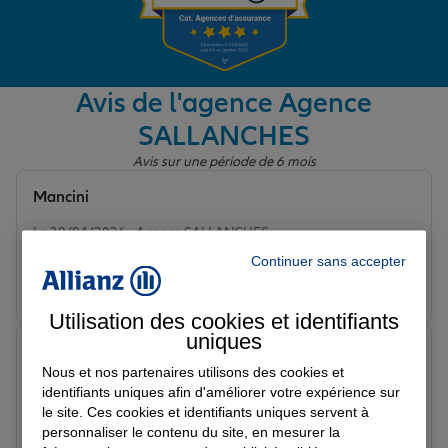
Garantie des accidents de la vie
Avis de l'agence Agence
SALLANCHES
Assurance scolaire
Avis sur une période de 6 mois
Mancini
Protection juridique
Note de 5 sur 5
Le 30/04/2026 - Agence SALLANCHES
Continuer sans accepter
Prendre un RDV
Voir l'agence
Retraite
Utilisation des cookies et identifiants
uniques
fly o.
Tous nos devis d'assurance
Note de 5 sur 5
Nous et nos partenaires utilisons des cookies et
Le 21/04/2026 - Agence SALLANCHES
identifiants uniques afin d'améliorer votre expérience sur
sinistre auto mars/avril 2026, immense merci au
le site. Ces cookies et identifiants uniques servent à
personnel de l agence (PERRIN SALLANCHES) pour
personnaliser le contenu du site, en mesurer la