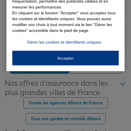
son aide sa gentillesse et son efficacité.
fréquentation, permettre des publicités ciblées et en
mesurer les performances.
Prendre un RDV
Voir l'agence
En cliquant sur le bouton "Accepter" vous acceptez tous
les cookies et identifiants uniques. Vous pouvez aussi
modifier vos choix à tout moment via le lien "Gérer les
Catherine A.
cookies" accessible dans le pied de page.
Note de 5 sur 5
Le 24/03/2026 - Agence SALLANCHES
Gérer les cookies et identifiants uniques
Recommande vivement cette agence. Très bon accueil,
Jessica est une personne souriante, professionnelle et
de bons conseils. Merci le sourire et la bonne humeur
Accepter
de cette agence
Prendre un RDV
Voir l'agence
Nos offres d'assurance dans les
plus grandes villes de France
Toutes les agences Allianz de France
Tous nos guides et conseils Allianz