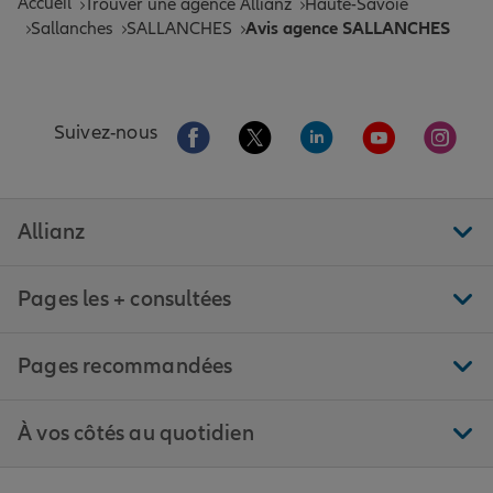
Accueil
Trouver une agence Allianz
Haute-Savoie
Sallanches
SALLANCHES
Avis agence SALLANCHES
Aller sur la page Facebook de Allianz
Aller sur la page Twitter de All
Aller sur la page Linke
Aller sur la pa
Aller 
Suivez-nous
Allianz
Pages les + consultées
Pages recommandées
À vos côtés au quotidien