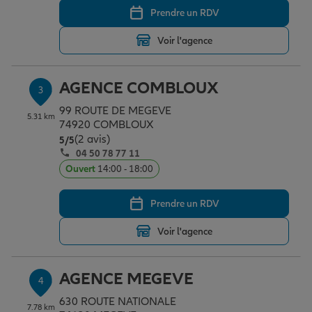
Prendre un RDV
Voir l'agence
Garantie des accidents de la vie
AGENCE COMBLOUX
3
Assurance scolaire
99 ROUTE DE MEGEVE
5.31 km
74920 COMBLOUX
(2 avis)
Note de 5 sur 5
5
/5
Protection juridique
04 50 78 77 11
Ouvert
14:00 - 18:00
Retraite
Prendre un RDV
Voir l'agence
Tous nos devis d'assurance
AGENCE MEGEVE
4
630 ROUTE NATIONALE
7.78 km