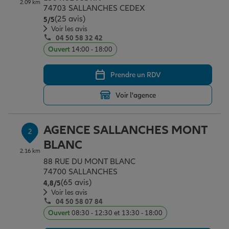
2.09 km
Épargne & retraite
Assurance emprunteur
Prévoyance et dépendance
Protection de la famille
74703 SALLANCHES CEDEX
(25 avis)
Note de 5 sur 5
5
/5
Voir les avis
04 50 58 32 42
Vos projets
Assurance animal de compagnie
Protection juridique
Plan épargne retraite
Ouvert
14:00 - 18:00
Prendre un RDV
Conseil assurance
Assurance vie
Partir en vacances
Voir l'agence
Outre-mer
Placements financiers
Déménager
AGENCE SALLANCHES MONT
2
BLANC
2.16 km
Professionnels
Investissements immobiliers
Changer de voiture
Assurance auto
88 RUE DU MONT BLANC
74700 SALLANCHES
(65 avis)
Note de 4.8 sur 5
4,8
/5
Allianz en France
Transmission
Départ à la retraite
Assurance habitation
Voir les avis
04 50 58 07 84
Ouvert
08:30 - 12:30 et 13:30 - 18:00
Préparer l’avenir
Le Pack Famille