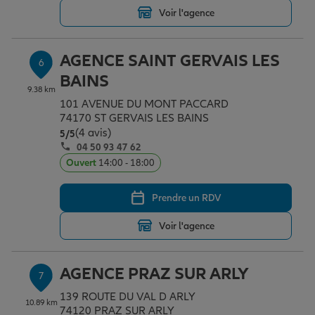
Voir l'agence
AGENCE SAINT GERVAIS LES
6
BAINS
9.38 km
101 AVENUE DU MONT PACCARD
74170 ST GERVAIS LES BAINS
(4 avis)
Note de 5 sur 5
5
/5
04 50 93 47 62
Ouvert
14:00 - 18:00
Prendre un RDV
Voir l'agence
AGENCE PRAZ SUR ARLY
7
139 ROUTE DU VAL D ARLY
10.89 km
74120 PRAZ SUR ARLY