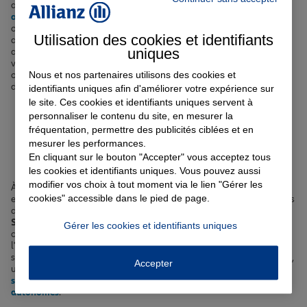
avec une
assurance auto à Sallanches
, votre logement avec une
assurance habitation
, votre santé avec une
complémentaire santé
,
ou encore à sécuriser votre avenir avec une assurance vie, nous
Utilisation des cookies et identifiants
avons la solution qu'il vous faut. Nous proposons également des
uniques
assurances spécifiques, comme l'assurance scolaire pour protéger
vos enfants lors de leurs activités à l'école ou au collège de Varens,
Nous et nos partenaires utilisons des cookies et
ou l'
assurance emprunteur
pour garantir votre prêt immobilier et
devenir propriétaire à Sallanches.
identifiants uniques afin d'améliorer votre expérience sur
le site. Ces cookies et identifiants uniques servent à
personnaliser le contenu du site, en mesurer la
Votre assurance auto, moto
fréquentation, permettre des publicités ciblées et en
ou scooter à Sallanches
mesurer les performances.
En cliquant sur le bouton "Accepter" vous acceptez tous
les cookies et identifiants uniques. Vous pouvez aussi
modifier vos choix à tout moment via le lien "Gérer les
À Sallanches, la mobilité est un enjeu important. Que vous circuliez
cookies" accessible dans le pied de page.
en voiture, à moto ou en scooter, nous vous proposons des solutions
d'assurance adaptées à vos besoins. Notre
assurance auto à
Sallanches
vous protège contre les risques liés à la circulation,
Gérer les cookies et identifiants uniques
comme les accidents, les dommages matériels, le vol ou encore
l'incendie. Vous pouvez également souscrire des options
supplémentaires, comme l'
assurance auto au km
si vous roulez peu,
Accepter
une
assurance malussé ou résilié
, ou encore une
assurance
spécifique pour les voitures électriques
ou les
voitures semi-
autonomes
.