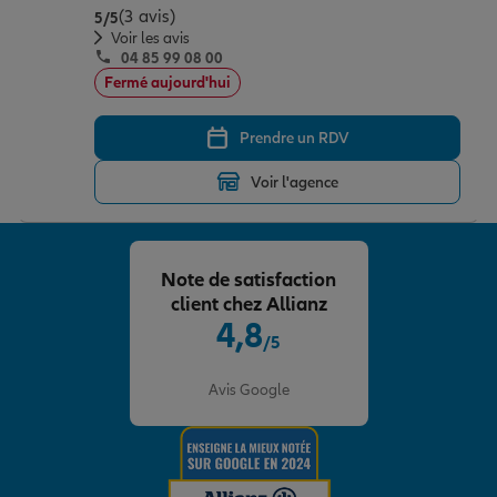
(3 avis)
Note de 5 sur 5
5
/5
Voir les avis
04 85 99 08 00
Fermé aujourd'hui
Prendre un RDV
Voir l'agence
Note de satisfaction
client chez Allianz
4,8
/5
Note de 4.8 sur 5
Avis Google