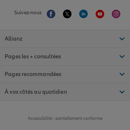
Aller sur la page Facebook de Allianz
Aller sur la page Twitter de All
Aller sur la page Linke
Aller sur la pa
Aller 
Suivez-nous
Allianz
Pages les + consultées
Pages recommandées
À vos côtés au quotidien
Accessibilité : partiellement conforme