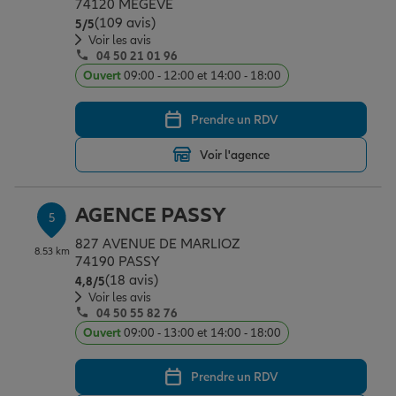
74120 MEGEVE
(109 avis)
Note de 5 sur 5
5
/5
Voir les avis
04 50 21 01 96
Ouvert
09:00 - 12:00 et 14:00 - 18:00
Prendre un RDV
Voir l'agence
AGENCE PASSY
5
827 AVENUE DE MARLIOZ
8.53 km
74190 PASSY
(18 avis)
Note de 4.8 sur 5
4,8
/5
Voir les avis
04 50 55 82 76
Ouvert
09:00 - 13:00 et 14:00 - 18:00
Prendre un RDV