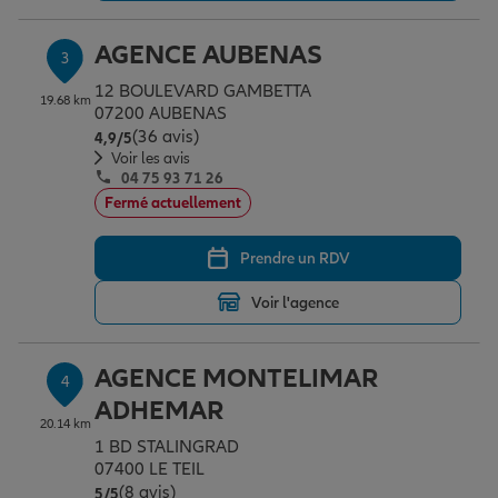
AGENCE AUBENAS
3
Garantie des accidents de la vie
12 BOULEVARD GAMBETTA
19.68 km
07200 AUBENAS
(36 avis)
Note de 4.9 sur 5
4,9
/5
Assurance scolaire
Voir les avis
04 75 93 71 26
Fermé actuellement
Protection juridique
Prendre un RDV
Voir l'agence
Retraite
AGENCE MONTELIMAR
4
Tous nos devis d'assurance
ADHEMAR
20.14 km
1 BD STALINGRAD
07400 LE TEIL
(8 avis)
Note de 5 sur 5
5
/5