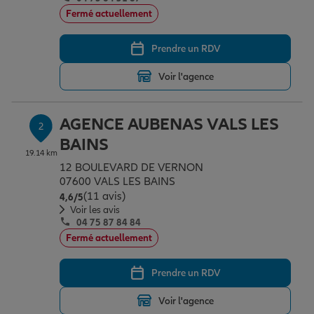
Épargne & retraite
Assurance emprunteur
Prévoyance et dépendance
Protection de la famille
Fermé actuellement
Prendre un RDV
Vos projets
Assurance animal de compagnie
Protection juridique
Plan épargne retraite
Voir l'agence
Conseil assurance
Assurance vie
Partir en vacances
AGENCE AUBENAS VALS LES
2
BAINS
19.14 km
Outre-mer
Placements financiers
Déménager
12 BOULEVARD DE VERNON
07600 VALS LES BAINS
(11 avis)
Note de 4.6 sur 5
4,6
/5
Professionnels
Investissements immobiliers
Changer de voiture
Assurance auto
Voir les avis
04 75 87 84 84
Fermé actuellement
Allianz en France
Transmission
Départ à la retraite
Assurance habitation
Prendre un RDV
Voir l'agence
Préparer l’avenir
Le Pack Famille