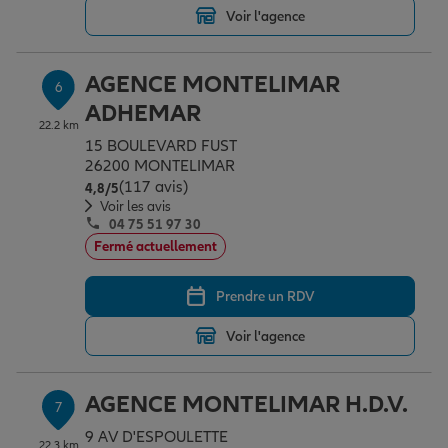
Voir l'agence
AGENCE MONTELIMAR
6
ADHEMAR
22.2 km
15 BOULEVARD FUST
26200 MONTELIMAR
(117 avis)
Note de 4.8 sur 5
4,8
/5
Voir les avis
04 75 51 97 30
Fermé actuellement
Prendre un RDV
Voir l'agence
AGENCE MONTELIMAR H.D.V.
7
9 AV D'ESPOULETTE
22.3 km