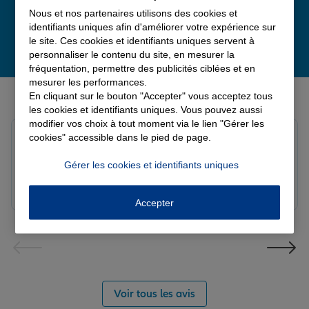
Nous et nos partenaires utilisons des cookies et
identifiants uniques afin d'améliorer votre expérience sur
le site. Ces cookies et identifiants uniques servent à
personnaliser le contenu du site, en mesurer la
fréquentation, permettre des publicités ciblées et en
mesurer les performances.
Derniers avis de nos agences Allianz
En cliquant sur le bouton "Accepter" vous acceptez tous
les cookies et identifiants uniques. Vous pouvez aussi
modifier vos choix à tout moment via le lien "Gérer les
Fanny B.
cookies" accessible dans le pied de page.
Note de 5 sur 5
Le 09/08/2026 - Agence LANGRES-SAINT GEOSMES
Gérer les cookies et identifiants uniques
Très bonne agence. Notre conseillère Laura est
réactive et professionnelle.
Accepter
Voir tous les avis