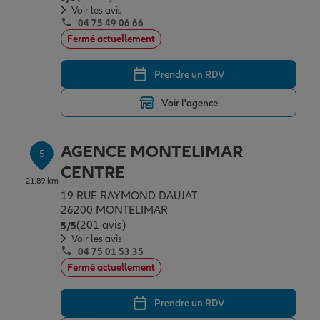
Voir les avis
04 75 49 06 66
Fermé actuellement
Prendre un RDV
Voir l'agence
AGENCE MONTELIMAR
5
CENTRE
21.89 km
19 RUE RAYMOND DAUJAT
26200 MONTELIMAR
(201 avis)
Note de 5 sur 5
5
/5
Voir les avis
04 75 01 53 35
Fermé actuellement
Prendre un RDV