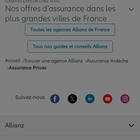
toujours près de chez vous.
Nos offres d'assurance dans les
plus grandes villes de France
Toutes les agences Allianz de France
Tous nos guides et conseils Allianz
Accueil
Trouver une agence Allianz
Assurance Ardèche
Assurance Privas
Aller sur la page Facebook de Allianz
Aller sur la page Twitter de All
Aller sur la page Linke
Aller sur la pa
Aller 
Suivez-nous
Allianz