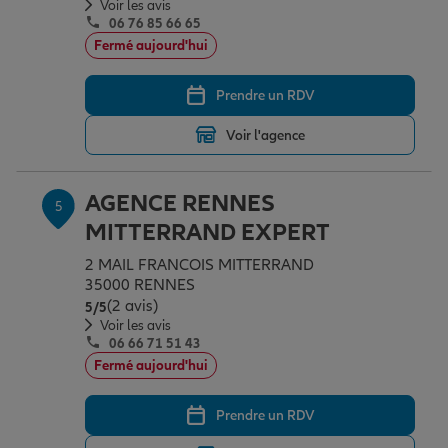
Voir les avis
06 76 85 66 65
Fermé aujourd'hui
Prendre un RDV
Voir l'agence
AGENCE RENNES
5
MITTERRAND EXPERT
2 MAIL FRANCOIS MITTERRAND
35000 RENNES
(2 avis)
Note de 5 sur 5
5
/5
Voir les avis
06 66 71 51 43
Fermé aujourd'hui
Prendre un RDV