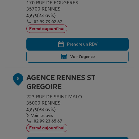
170 RUE DE FOUGERES
35700 RENNES
(23 avis)
Note de 4.6 sur 5
4,6
/5
02 99 79 02 67
Fermé aujourd'hui
Prendre un RDV
Voir l'agence
AGENCE RENNES ST
8
GREGOIRE
223 RUE DE SAINT MALO
35000 RENNES
(98 avis)
Note de 4.8 sur 5
4,8
/5
Voir les avis
02 99 23 65 67
Fermé aujourd'hui