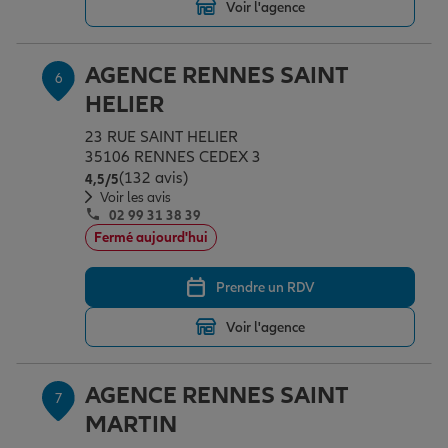
Voir l'agence
AGENCE RENNES SAINT
6
HELIER
23 RUE SAINT HELIER
35106 RENNES CEDEX 3
(132 avis)
Note de 4.5 sur 5
4,5
/5
Voir les avis
02 99 31 38 39
Fermé aujourd'hui
Prendre un RDV
Voir l'agence
AGENCE RENNES SAINT
7
MARTIN