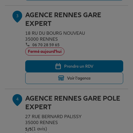
AGENCE RENNES GARE
3
Garantie des accidents de la vie
EXPERT
18 RU DU BOURG NOUVEAU
35000 RENNES
Assurance scolaire
06 70 28 59 65
Fermé aujourd'hui
Protection juridique
Prendre un RDV
Voir l'agence
Retraite
AGENCE RENNES GARE POLE
4
Tous nos devis d'assurance
EXPERT
27 RUE BERNARD PALISSY
35000 RENNES
(1 avis)
Note de 5 sur 5
5
/5