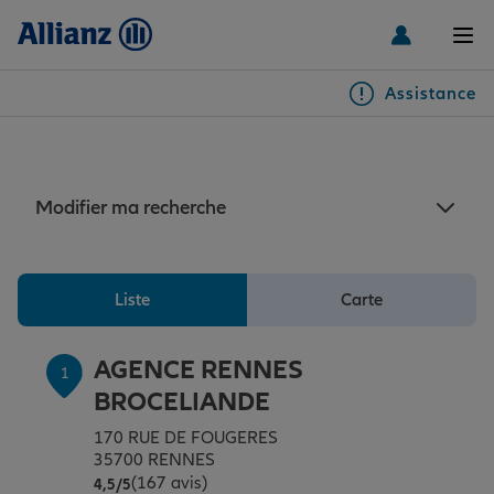
Men
Assistance
Particuliers
Assurance auto Rennes
Véhicules
Modifier ma recherche
Habitation & emprunteur
Auto
Liste
Carte
Santé & prévoyance
2 roues
Habitation
AGENCE RENNES
1
BROCELIANDE
Famille Loisirs
Autres véhicules
Équipements habitation
Santé
170 RUE DE FOUGERES
35700 RENNES
(167 avis)
Note de 4.5 sur 5
4,5
/5