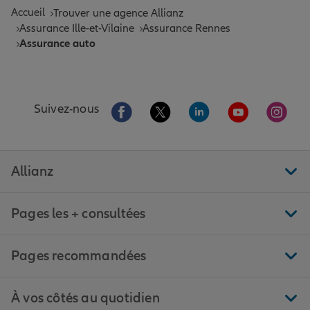
Accueil
Trouver une agence Allianz
Assurance Ille-et-Vilaine
Assurance Rennes
Assurance auto
Aller sur la page Facebook de Allianz
Aller sur la page Twitter de All
Aller sur la page Linke
Aller sur la pa
Aller 
Suivez-nous
Allianz
Pages les + consultées
Pages recommandées
À vos côtés au quotidien