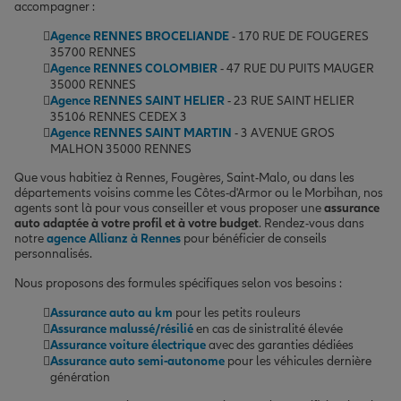
accompagner :
Agence RENNES BROCELIANDE
- 170 RUE DE FOUGERES
35700 RENNES
Agence RENNES COLOMBIER
- 47 RUE DU PUITS MAUGER
35000 RENNES
Agence RENNES SAINT HELIER
- 23 RUE SAINT HELIER
35106 RENNES CEDEX 3
Agence RENNES SAINT MARTIN
- 3 AVENUE GROS
MALHON 35000 RENNES
Que vous habitiez à Rennes, Fougères, Saint-Malo, ou dans les
départements voisins comme les Côtes-d'Armor ou le Morbihan, nos
agents sont là pour vous conseiller et vous proposer une
assurance
auto adaptée à votre profil et à votre budget
. Rendez-vous dans
notre
agence Allianz à Rennes
pour bénéficier de conseils
personnalisés.
Nous proposons des formules spécifiques selon vos besoins :
Assurance auto au km
pour les petits rouleurs
Assurance malussé/résilié
en cas de sinistralité élevée
Assurance voiture électrique
avec des garanties dédiées
Assurance auto semi-autonome
pour les véhicules dernière
génération