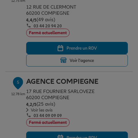
12.75 km
12 RUE DE CLERMONT
60200 COMPIEGNE
(49 avis)
Note de 4.4 sur 5
4,4
/5
03 44 20 94 20
Fermé actuellement
Prendre un RDV
Voir l'agence
AGENCE COMPIEGNE
5
17 RUE FOURNIER SARLOVEZE
12.78 km
60200 COMPIEGNE
(25 avis)
Note de 4.2 sur 5
4,2
/5
Voir les avis
03 44 09 09 09
Fermé actuellement
Prendre un RDV