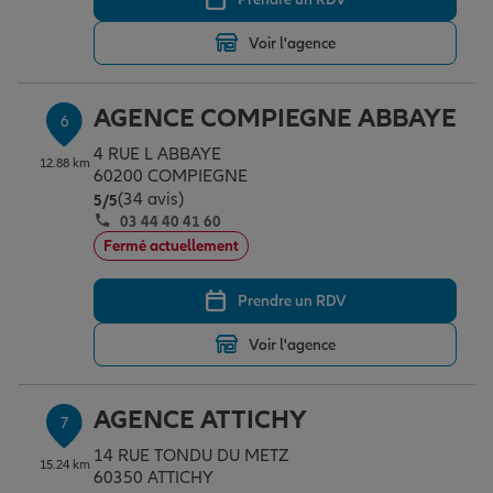
Voir l'agence
AGENCE COMPIEGNE ABBAYE
6
4 RUE L ABBAYE
12.88 km
60200 COMPIEGNE
(34 avis)
Note de 5 sur 5
5
/5
03 44 40 41 60
Fermé actuellement
Prendre un RDV
Voir l'agence
AGENCE ATTICHY
7
14 RUE TONDU DU METZ
15.24 km
60350 ATTICHY