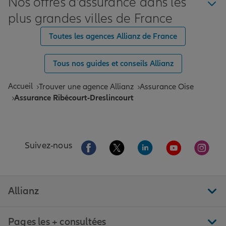
Nos offres d'assurance dans les
plus grandes villes de France
Toutes les agences Allianz de France
Tous nos guides et conseils Allianz
Accueil
Trouver une agence Allianz
Assurance Oise
Assurance Ribécourt-Dreslincourt
Aller sur la page Facebook de Allianz
Aller sur la page Twitter de All
Aller sur la page Linke
Aller sur la pa
Aller 
Suivez-nous
Allianz
Pages les + consultées