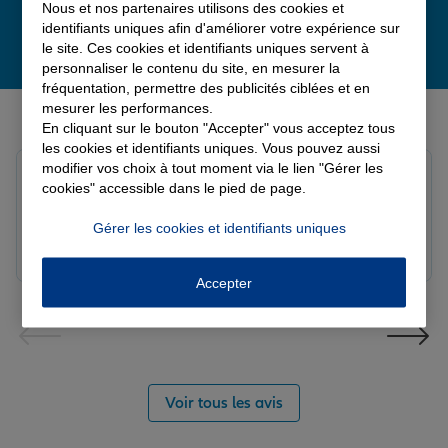
Nous et nos partenaires utilisons des cookies et
identifiants uniques afin d'améliorer votre expérience sur
le site. Ces cookies et identifiants uniques servent à
personnaliser le contenu du site, en mesurer la
fréquentation, permettre des publicités ciblées et en
Derniers avis de nos agences Allianz
mesurer les performances.
En cliquant sur le bouton "Accepter" vous acceptez tous
les cookies et identifiants uniques. Vous pouvez aussi
modifier vos choix à tout moment via le lien "Gérer les
solange c.
cookies" accessible dans le pied de page.
Note de 5 sur 5
Le 04/08/2026 - Agence BETHUNE SULLY
Gérer les cookies et identifiants uniques
Accepter
Voir tous les avis