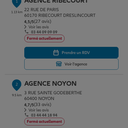
AGENCE RIBECOURT
1
Épargne & retraite
Assurance emprunteur
Prévoyance et dépendance
Protection de la famille
22 RUE DE PARIS
1.13 km
60170 RIBECOURT DRESLINCOURT
(27 avis)
Note de 4.5 sur 5
4,5
/5
Vos projets
Assurance animal de compagnie
Protection juridique
Plan épargne retraite
Voir les avis
03 44 09 09 09
Fermé actuellement
Conseil assurance
Assurance vie
Partir en vacances
Prendre un RDV
Voir l'agence
Outre-mer
Placements financiers
Déménager
AGENCE NOYON
2
Professionnels
Investissements immobiliers
Changer de voiture
Assurance auto
3 RUE SAINTE GODEBERTHE
9.5 km
60400 NOYON
(33 avis)
Note de 4.7 sur 5
4,7
/5
Allianz en France
Transmission
Départ à la retraite
Assurance habitation
Voir les avis
03 44 44 18 94
Fermé actuellement
Préparer l’avenir
Le Pack Famille