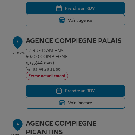
Prendre un RDV
Garantie des accidents de la vie
Voir l'agence
AGENCE COMPIEGNE PALAIS
Assurance scolaire
3
12 RUE D'AMIENS
12.58 km
60200 COMPIEGNE
(44 avis)
Note de 4.7 sur 5
Protection juridique
4,7
/5
03 44 20 11 66
Fermé actuellement
Retraite
Prendre un RDV
Voir l'agence
Tous nos devis d'assurance
AGENCE COMPIEGNE
4
PICANTINS