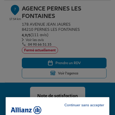
AGENCE PERNES LES
7
FONTAINES
17.54 km
178 AVENUE JEAN JAURES
84210 PERNES LES FONTAINES
(111 avis)
Note de 4.9 sur 5
4,9
/5
Voir les avis
04 90 66 51 35
Fermé actuellement
Prendre un RDV
Voir l'agence
Note de satisfaction
client chez Allianz
Continuer sans accepter
4,8
/5
Note de 4.8 sur 5