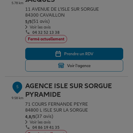
5.78 km
11 AVENUE DE L'ISLE SUR SORGUE
84300 CAVAILLON
(51 avis)
Note de 5 sur 5
5
/5
Voir les avis
04 32 52 13 38
Fermé actuellement
Prendre un RDV
Voir l'agence
AGENCE ISLE SUR SORGUE
5
PYRAMIDE
9.58 km
71 COURS FERNANDE PEYRE
84800 L ISLE SUR LA SORGUE
(37 avis)
Note de 4.8 sur 5
4,8
/5
Voir les avis
04 86 19 41 35