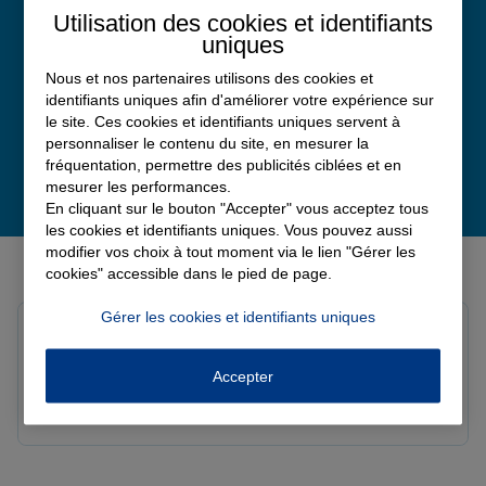
Utilisation des cookies et identifiants
Avis Google
uniques
Nous et nos partenaires utilisons des cookies et
identifiants uniques afin d'améliorer votre expérience sur
le site. Ces cookies et identifiants uniques servent à
personnaliser le contenu du site, en mesurer la
fréquentation, permettre des publicités ciblées et en
mesurer les performances.
En cliquant sur le bouton "Accepter" vous acceptez tous
les cookies et identifiants uniques. Vous pouvez aussi
modifier vos choix à tout moment via le lien "Gérer les
Derniers avis de nos agences Allianz
cookies" accessible dans le pied de page.
Gérer les cookies et identifiants uniques
Yori A.
Note de 5 sur 5
Le 05/08/2026 - Agence FORT DE FRANCE
Accepter