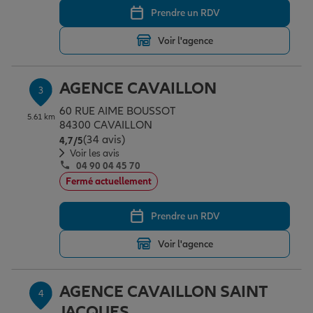
Prendre un RDV
Voir l'agence
Garantie des accidents de la vie
AGENCE CAVAILLON
3
Assurance scolaire
60 RUE AIME BOUSSOT
5.61 km
84300 CAVAILLON
(34 avis)
Note de 4.7 sur 5
4,7
/5
Protection juridique
Voir les avis
04 90 04 45 70
Fermé actuellement
Retraite
Prendre un RDV
Voir l'agence
Tous nos devis d'assurance
AGENCE CAVAILLON SAINT
4
JACQUES