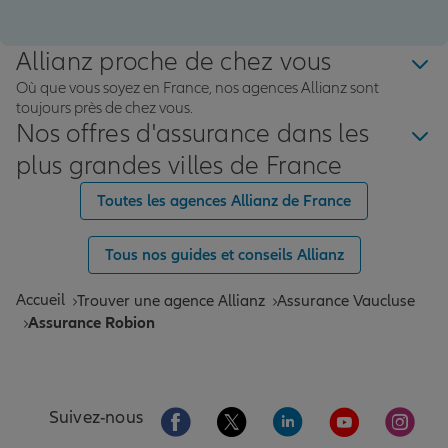
Allianz proche de chez vous
Où que vous soyez en France, nos agences Allianz sont
toujours près de chez vous.
Nos offres d'assurance dans les
plus grandes villes de France
Toutes les agences Allianz de France
Tous nos guides et conseils Allianz
Accueil
Trouver une agence Allianz
Assurance Vaucluse
Assurance Robion
Aller sur la page Facebook de Allianz
Aller sur la page Twitter de All
Aller sur la page Linke
Aller sur la pa
Aller 
Suivez-nous