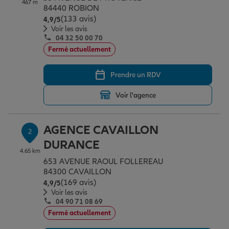
467 m
Épargne & retraite
Assurance emprunteur
Prévoyance et dépendance
Protection de la famille
84440 ROBION
(133 avis)
Note de 4.9 sur 5
4,9
/5
Voir les avis
04 32 50 00 70
Vos projets
Assurance animal de compagnie
Protection juridique
Plan épargne retraite
Fermé actuellement
Prendre un RDV
Conseil assurance
Assurance vie
Partir en vacances
Voir l'agence
Outre-mer
Placements financiers
Déménager
AGENCE CAVAILLON
2
DURANCE
4.65 km
Professionnels
Investissements immobiliers
Changer de voiture
Assurance auto
653 AVENUE RAOUL FOLLEREAU
84300 CAVAILLON
(169 avis)
Note de 4.9 sur 5
4,9
/5
Allianz en France
Transmission
Départ à la retraite
Assurance habitation
Voir les avis
04 90 71 08 69
Fermé actuellement
Préparer l’avenir
Le Pack Famille