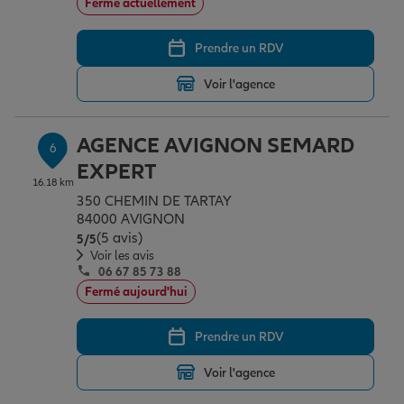
Fermé actuellement
Prendre un RDV
Voir l'agence
AGENCE AVIGNON SEMARD
6
EXPERT
16.18 km
350 CHEMIN DE TARTAY
84000 AVIGNON
(5 avis)
Note de 5 sur 5
5
/5
Voir les avis
06 67 85 73 88
Fermé aujourd'hui
Prendre un RDV
Voir l'agence