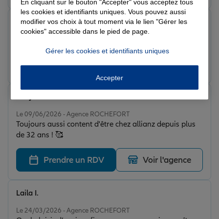
En cliquant sur le bouton "Accepter" vous acceptez tous
les cookies et identifiants uniques. Vous pouvez aussi
modifier vos choix à tout moment via le lien "Gérer les
faruk t.
cookies" accessible dans le pied de page.
Note de 5 sur 5
Le 10/07/2026 - Agence ROCHEFORT
Gérer les cookies et identifiants uniques
Prendre un RDV
Voir l'agence
Accepter
Tony M.
Note de 5 sur 5
Le 09/06/2026 - Agence ROCHEFORT
Toujours aussi content d'être chez allianz depuis plus
de 32 ans ! 🥰
Prendre un RDV
Voir l'agence
Laila I.
Note de 5 sur 5
Le 24/03/2026 - Agence ROCHEFORT