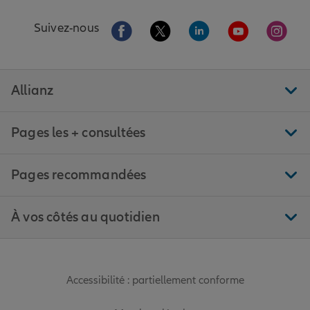
Aller sur la page Facebook de Allianz
Aller sur la page Twitter de All
Aller sur la page Linke
Aller sur la pa
Aller 
Suivez-nous
Allianz
Pages les + consultées
Pages recommandées
À vos côtés au quotidien
Accessibilité : partiellement conforme