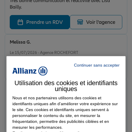
Très bonne communication et réactivité avec Lisa
Bailly.
Prendre un RDV
Voir l'agence
Melissa G.
Note de 5 sur 5
Le 15/07/2026 - Agence ROCHEFORT
Continuer sans accepter
Prendre un RDV
Voir l'agence
Utilisation des cookies et identifiants
FABIENNE
uniques
Note de 5 sur 5
Nous et nos partenaires utilisons des cookies et
Le 12/07/2026 - Agence ROCHEFORT
Très professionnelle, agréable, donne de bons conseils,
identifiants uniques afin d'améliorer votre expérience sur
le site. Ces cookies et identifiants uniques servent à
propose ce qui nous correspond, parfaite, je
personnaliser le contenu du site, en mesurer la
recommande
fréquentation, permettre des publicités ciblées et en
Prendre un RDV
Voir l'agence
mesurer les performances.