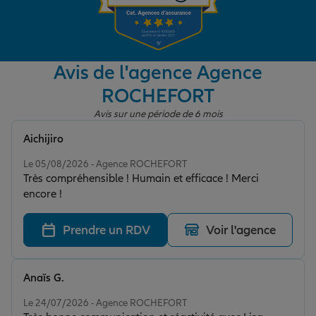
Garantie des accidents de la vie
Avis de l'agence Agence
ROCHEFORT
Assurance scolaire
Avis sur une période de 6 mois
Aichijiro
Protection juridique
Note de 5 sur 5
Le 05/08/2026 - Agence ROCHEFORT
Très compréhensible ! Humain et efficace ! Merci
encore !
Retraite
Prendre un RDV
Voir l'agence
Tous nos devis d'assurance
Anaïs G.
Note de 5 sur 5
Le 24/07/2026 - Agence ROCHEFORT