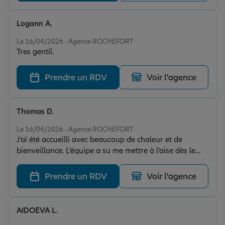
Logann A.
Note de 5 sur 5
Le 16/04/2026 - Agence ROCHEFORT
Tres gentil.
Prendre un RDV
Voir l'agence
Thomas D.
Note de 5 sur 5
Le 16/04/2026 - Agence ROCHEFORT
J’ai été accueilli avec beaucoup de chaleur et de
bienveillance. L’équipe a su me mettre à l’aise dès le
premier contact, avec un grand professionnalisme et
une vraie écoute. Cela m’a donné confiance et m’a
Prendre un RDV
Voir l'agence
permis de me sentir en de bonnes mains.
AIDOEVA L.
Note de 5 sur 5