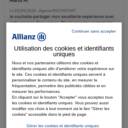
Marco M.
Note de 5 sur 5
Le 20/04/2026 - Agence ROCHEFORT
Je souhaite partager mon excellente expérience avec
cette agence d’assurance. Dès le premier contact, j’ai
été impressionné par leur professionnalisme, leur
Continuer sans accepter
écoute et leur réactivité. L’équipe a su comprendre
Prendre un RDV
Voir l'agence
rapidement mes besoins et m’a proposé des solutions
Utilisation des cookies et identifiants
parfaitement adaptées à ma situation, sans jamais
uniques
chercher à me vendre des garanties inutiles. Le suivi
Erwann R.
est également irréprochable : à chaque question ou
Note de 5 sur 5
Nous et nos partenaires utilisons des cookies et
demande, j’obtiens une réponse claire et rapide. On
Le 17/04/2026 - Agence ROCHEFORT
identifiants uniques afin d'améliorer votre expérience sur
Conseiller professionnel , à l’écoute Et de bon conseil
sent une vraie volonté d’accompagner le client sur le
le site. Ces cookies et identifiants uniques servent à
long terme, ce qui est particulièrement rassurant dans
personnaliser le contenu du site, en mesurer la
le domaine des assurances. Enfin, les démarches
fréquentation, permettre des publicités ciblées et en
Prendre un RDV
Voir l'agence
mesurer les performances.
administratives sont simples et bien expliquées, ce qui
En cliquant sur le bouton "Accepter" vous acceptez tous
facilite grandement la gestion des contrats. Je
les cookies et identifiants uniques. Vous pouvez aussi
recommande vivement cette agence à toute personne
Jarod L.
modifier vos choix à tout moment via le lien "Gérer les
recherchant un service fiable, humain et efficace.
Note de 5 sur 5
cookies" accessible dans le pied de page.
Le 17/04/2026 - Agence ROCHEFORT
Super conseillère, professionnel, courtoise, qui ma
Gérer les cookies et identifiants uniques