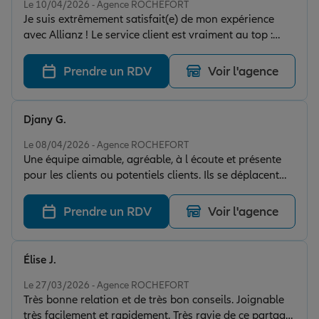
Le 10/04/2026 - Agence ROCHEFORT
Je suis extrêmement satisfait(e) de mon expérience
avec Allianz ! Le service client est vraiment au top :
réactif, professionnel et à l’écoute. J’avais essayé
plusieurs fois de téléphoner à mon assurance, mais
Prendre un RDV
Voir l'agence
personne ne pouvait m’aider alors que j’avais besoin
en urgence d’une assurance pour le lendemain matin.
J’ai donc contacté Allianz, et là, quelle surprise ! Un
Djany G.
immense merci à Fabienne qui a pris le temps de bien
Note de 5 sur 5
m’écouter et de recueillir toutes les informations
Le 08/04/2026 - Agence ROCHEFORT
Une équipe aimable, agréable, à l écoute et présente
nécessaires. L’assurance demandée a été faite
pour les clients ou potentiels clients. Ils se déplacent
immédiatement. C’est ça qu’on appelle du
même au domicile si besoin. Professionnel qui cherche
professionnalisme ! On se sent en confiance du début
le meilleur pour leur client (travail sur mon dossier
à la fin, ce qui est très rassurant. Je recommande
Prendre un RDV
Voir l'agence
pendant 2 semaines). Merci Allianz et l'équipe d'Adrien.
vivement cette assurance à 100 %. Merci encore pour
votre sérieux et votre efficacité.
Élise J.
Note de 5 sur 5
Le 27/03/2026 - Agence ROCHEFORT
Très bonne relation et de très bon conseils. Joignable
très facilement et rapidement. Très ravie de ce partage