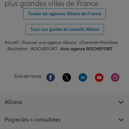
plus grandes villes de France
Toutes les agences Allianz de France
Tous nos guides et conseils Allianz
Accueil
Trouver une agence Allianz
Charente-Maritime
Rochefort
ROCHEFORT
Avis agence ROCHEFORT
Aller sur la page Facebook de Allianz
Aller sur la page Twitter de All
Aller sur la page Linke
Aller sur la pa
Aller 
Suivez-nous
Allianz
Pages les + consultées