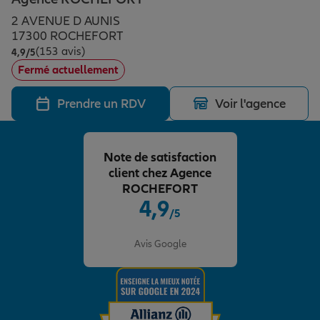
Épargne & retraite
Assurance emprunteur
Prévoyance et dépendance
Protection de la famille
2 AVENUE D AUNIS
17300 ROCHEFORT
(153 avis)
Note de 4.9 sur 5
4,9
/5
Vos projets
Assurance animal de compagnie
Protection juridique
Plan épargne retraite
Fermé actuellement
Prendre un RDV
Voir l'agence
Conseil assurance
Assurance vie
Partir en vacances
Note de satisfaction
Outre-mer
Placements financiers
Déménager
client chez Agence
ROCHEFORT
4,9
/5
Professionnels
Investissements immobiliers
Changer de voiture
Assurance auto
Note de 4.9 sur 5
Avis Google
Allianz en France
Transmission
Départ à la retraite
Assurance habitation
Préparer l’avenir
Le Pack Famille