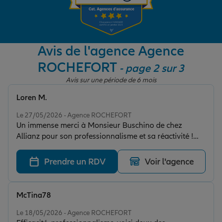
Garantie des accidents de la vie
Avis de l'agence Agence
ROCHEFORT
- page 2 sur 3
Assurance scolaire
Avis sur une période de 6 mois
Loren M.
Protection juridique
Note de 5 sur 5
Le 27/05/2026 - Agence ROCHEFORT
Un immense merci à Monsieur Buschino de chez
Allianz pour son professionnalisme et sa réactivité !
Retraite
Très à l’écoute, gentil, rassurant et toujours disponible
pour répondre rapidement aux questions. Les
Prendre un RDV
Voir l'agence
démarches ont été simples et efficaces grâce à lui. C’est
Tous nos devis d'assurance
vraiment agréable d’avoir une personne aussi
humaine et compétente en face. Je recommande
McTina78
vivement Monsieur Buschino pour la qualité de son
Note de 5 sur 5
accompagnement et son sérieux
Le 18/05/2026 - Agence ROCHEFORT