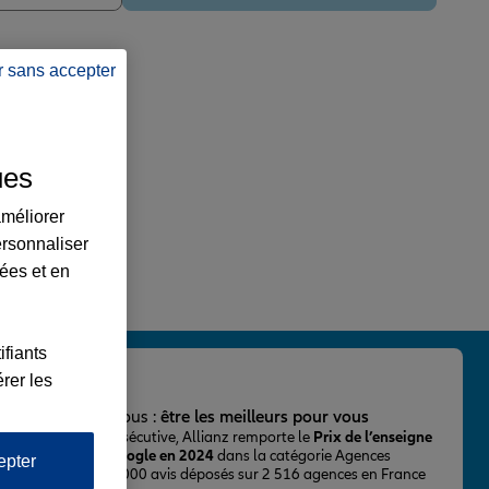
r sans accepter
ues
améliorer
ersonnaliser
lées et en
ifiants
rer les
important pour nous :
être les meilleurs pour vous
ur la 2ème fois consécutive, Allianz remporte le
Prix de l’enseigne
 mieux notée sur Google en 2024
dans la catégorie Agences
epter
Assurance, avec 43 000 avis déposés sur 2 516 agences en France