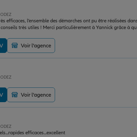
 RODEZ
ès efficaces, l’ensemble des démarches ont pu être réalisées dan
nseils très utiles ! Merci particulièrement à Yannick grâce à qui
venues plus simples à gérer :)
DV
Voir l'agence
 RODEZ
DV
Voir l'agence
 RODEZ
s...rapides efficaces...excellent