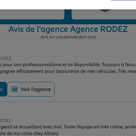
et
Avis de l'agence Agence RODEZ
Avis sur une période de 6 mois
 RODEZ
pour son professionnalisme et sa disponibilité. Toujours à l’écou
mpagner efficacement pour l’assurance de mes véhicules. Très réactif
t et trouve les meilleures solutions. Une personne de confiance
DV
Voir l'agence
 RODEZ
gentil et accueillant avec moi. Toute l’équipe est très calme, profe
ite de ma visite chez Allianz.