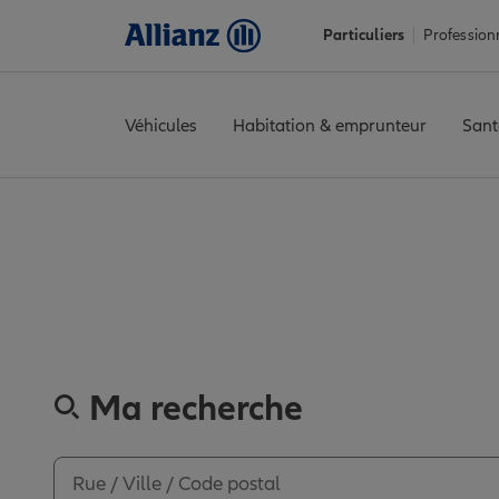
Particuliers
Profession
Véhicules
Habitation & emprunteur
Sant
Accueil
Trouver une agence Allianz
Aveyron
Rodez
RODEZ
A
Découvre
Ma recherche