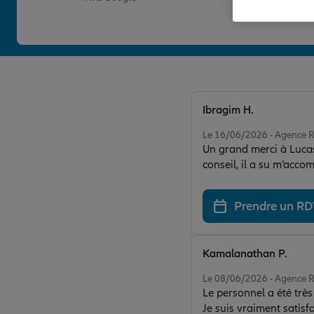
Ibragim H.
Note de 5 sur 5
Le 16/06/2026 - Agence
Un grand merci à Lucas 
conseil, il a su m’acco
répond toujours présen
yeux fermés ! 👏🚗😊
Prendre un R
Kamalanathan P.
Note de 5 sur 5
Le 08/06/2026 - Agence
Le personnel a été très 
Je suis vraiment satisfa