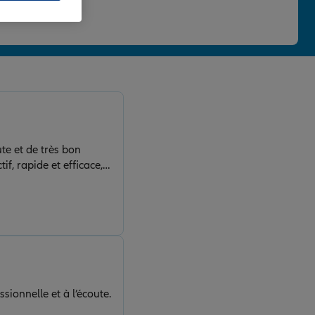
 une note de 4,86/5.
te et de très bon
, rapide et efficace, il
 que je recommande les
ssionnelle et à l’écoute.