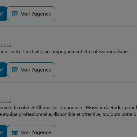
DV
Voir l'agence
 RODEZ
 pour votre réactivité, accompagnement et professionnalisme!
DV
Voir l'agence
 RODEZ
ement le cabinet Allianz De Lapanouse - Massier de Rodez pour l
quipe professionnelle, disponible et attentive, toujours prête à
iculier à Lucas et à son père Xavier pour toutes ces années de co
le. Merci à vous tous
DV
Voir l'agence