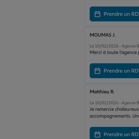
Prendre un R
MOUMAS J.
Note de 5 sur 5
Le 10/02/2026 - Agence
Merci à toute l’agence
Prendre un R
Matthieu R.
Note de 5 sur 5
Le 10/02/2026 - Agence
Je remercie chaleureus
accompagnements. Une é
remerciement tout part
Un service irréprochab
Prendre un R