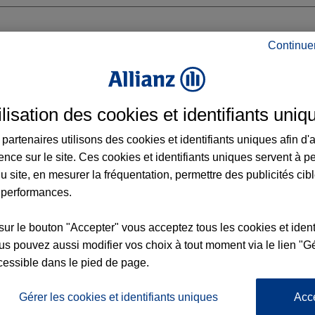
Continue
Z
ilisation des cookies et identifiants uniq
UGERGUES
partenaires utilisons des cookies et identifiants uniques afin d'
ence sur le site. Ces cookies et identifiants uniques servent à p
u site, en mesurer la fréquentation, permettre des publicités cib
 performances.
Voir l'agence
sur le bouton "Accepter" vous acceptez tous les cookies et ident
s pouvez aussi modifier vos choix à tout moment via le lien "Gé
cessible dans le pied de page.
L'
Po
ez Agence RODEZ
la
Gérer les cookies et identifiants uniques
Acc
217
d’