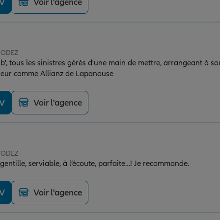
DV
Voir l'agence
 RODEZ
b', tous les sinistres gérés d'une main de mettre, arrangeant à so
ureur comme Allianz de Lapanouse
DV
Voir l'agence
 RODEZ
entille, serviable, à l’écoute, parfaite…! Je recommande.
DV
Voir l'agence