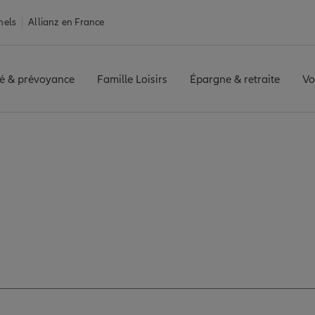
nels
Allianz en France
é & prévoyance
Famille Loisirs
Épargne & retraite
Vo
vis agence RODEZ
z les avis de l'age