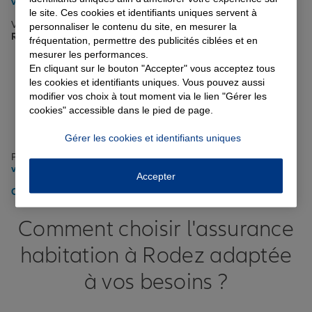
voitures semi-autonomes
.
le site. Ces cookies et identifiants uniques servent à
Voici quelques conseils pour bien choisir votre
assurance auto à
personnaliser le contenu du site, en mesurer la
Rodez
:
fréquentation, permettre des publicités ciblées et en
mesurer les performances.
Évaluez vos besoins en fonction de votre usage du véhicule
En cliquant sur le bouton "Accepter" vous acceptez tous
(trajets quotidiens dans les rues de Rodez, longs
les cookies et identifiants uniques. Vous pouvez aussi
déplacements sur la rocade, etc.)
modifier vos choix à tout moment via le lien "Gérer les
Choisissez le niveau de garantie adapté (tiers, intermédiaire,
tous risques)
cookies" accessible dans le pied de page.
Pensez aux options utiles comme l'assistance ou le véhicule
de remplacement
Gérer les cookies et identifiants uniques
Pour plus d'informations, consultez nos
conseils pour bien choisir
votre assurance auto
.
Accepter
Obtenir un tarif pour votre assurance auto à Rodez
Comment choisir l'assurance
habitation à Rodez adaptée
à vos besoins ?