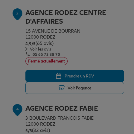
AGENCE RODEZ CENTRE
3
D'AFFAIRES
Garantie des accidents de la vie
15 AVENUE DE BOURRAN
12000 RODEZ
Assurance scolaire
(65 avis)
Note de 4.9 sur 5
4,9
/5
Voir les avis
05 65 73 38 70
Fermé actuellement
Protection juridique
Prendre un RDV
Retraite
Voir l'agence
Tous nos devis d'assurance
AGENCE RODEZ FABIE
4
3 BOULEVARD FRANCOIS FABIE
12000 RODEZ
(32 avis)
Note de 5 sur 5
5
/5