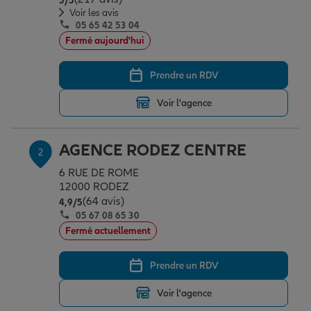
5
/5
Épargne & retraite
Assurance emprunteur
Prévoyance et dépendance
Protection de la famille
Voir les avis
05 65 42 53 04
Fermé aujourd'hui
Vos projets
Assurance animal de compagnie
Protection juridique
Plan épargne retraite
Prendre un RDV
Voir l'agence
Conseil assurance
Assurance vie
Partir en vacances
AGENCE RODEZ CENTRE
2
Outre-mer
Placements financiers
Déménager
6 RUE DE ROME
12000 RODEZ
(64 avis)
Note de 4.9 sur 5
4,9
/5
Professionnels
Investissements immobiliers
Changer de voiture
Assurance auto
05 67 08 65 30
Fermé actuellement
Allianz en France
Transmission
Départ à la retraite
Assurance habitation
Prendre un RDV
Voir l'agence
Préparer l’avenir
Le Pack Famille