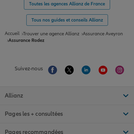
Toutes les agences Allianz de France
Tous nos guides et conseils Allianz
Accueil
Trouver une agence Allianz
Assurance Aveyron
Assurance Rodez
Aller sur la page Facebook de Allianz
Aller sur la page Twitter de All
Aller sur la page Linke
Aller sur la pa
Aller 
Suivez-nous
Allianz
Pages les + consultées
Pages recommandées