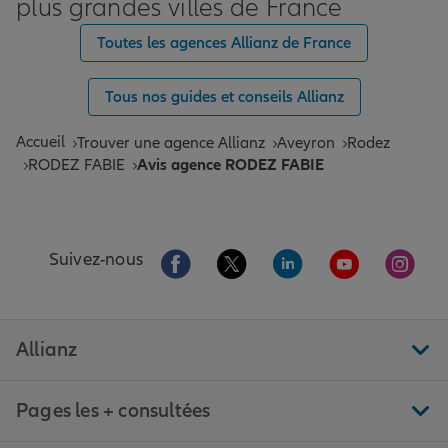
plus grandes villes de France
Toutes les agences Allianz de France
Tous nos guides et conseils Allianz
Accueil
Trouver une agence Allianz
Aveyron
Rodez
RODEZ FABIE
Avis agence RODEZ FABIE
Aller sur la page Facebook de Allianz
Aller sur la page Twitter de All
Aller sur la page Linke
Aller sur la pa
Aller 
Suivez-nous
Allianz
Pages les + consultées