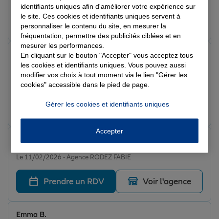
identifiants uniques afin d'améliorer votre expérience sur
le site. Ces cookies et identifiants uniques servent à
Prendre un RDV
Voir l'agence
personnaliser le contenu du site, en mesurer la
fréquentation, permettre des publicités ciblées et en
mesurer les performances.
cécile m.
En cliquant sur le bouton "Accepter" vous acceptez tous
Note de 5 sur 5
les cookies et identifiants uniques. Vous pouvez aussi
Le 11/02/2026 - Agence RODEZ FABIE
modifier vos choix à tout moment via le lien "Gérer les
Écoute et réactivité au top
cookies" accessible dans le pied de page.
Gérer les cookies et identifiants uniques
Prendre un RDV
Voir l'agence
Accepter
Sofía H.
Note de 5 sur 5
Le 11/02/2026 - Agence RODEZ FABIE
Prendre un RDV
Voir l'agence
Emma B.