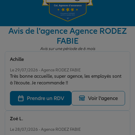
Garantie des accidents de la vie
Avis de l'agence Agence RODEZ
FABIE
Assurance scolaire
Avis sur une période de 6 mois
Achille
Protection juridique
Note de 5 sur 5
Le 29/07/2026 - Agence RODEZ FABIE
Très bonne accueille, super agence, les employés sont
à l’écoute. Je recommande !!
Retraite
Prendre un RDV
Voir l'agence
Tous nos devis d'assurance
Zoé L.
Note de 5 sur 5
Le 28/07/2026 - Agence RODEZ FABIE