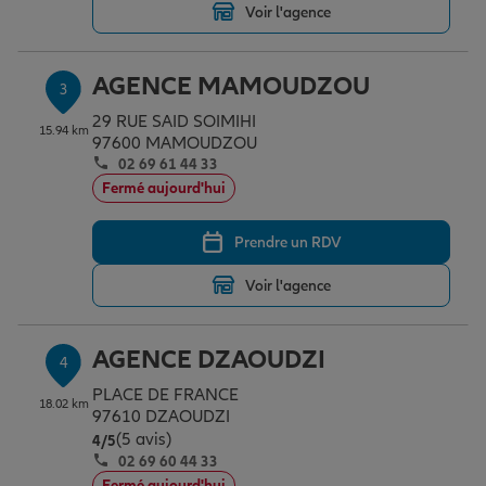
Voir l'agence
Garantie des accidents de la vie
AGENCE MAMOUDZOU
3
29 RUE SAID SOIMIHI
15.94 km
97600 MAMOUDZOU
Assurance scolaire
02 69 61 44 33
Fermé aujourd'hui
Protection juridique
Prendre un RDV
Voir l'agence
Retraite
AGENCE DZAOUDZI
4
Tous nos devis d'assurance
PLACE DE FRANCE
18.02 km
97610 DZAOUDZI
(5 avis)
Note de 4 sur 5
4
/5
02 69 60 44 33
Fermé aujourd'hui