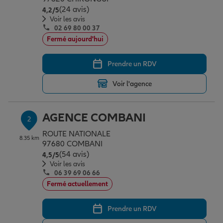
Épargne & retraite
Assurance emprunteur
Prévoyance et dépendance
Protection de la famille
(24 avis)
Note de 4.2 sur 5
4,2
/5
Voir les avis
02 69 80 00 37
Fermé aujourd'hui
Vos projets
Assurance animal de compagnie
Protection juridique
Plan épargne retraite
Prendre un RDV
Conseil assurance
Assurance vie
Partir en vacances
Voir l'agence
Outre-mer
Placements financiers
Déménager
AGENCE COMBANI
2
ROUTE NATIONALE
8.35 km
97680 COMBANI
Professionnels
Investissements immobiliers
Changer de voiture
Assurance auto
(54 avis)
Note de 4.5 sur 5
4,5
/5
Voir les avis
06 39 69 06 66
Fermé actuellement
Allianz en France
Transmission
Départ à la retraite
Assurance habitation
Prendre un RDV
Préparer l’avenir
Le Pack Famille