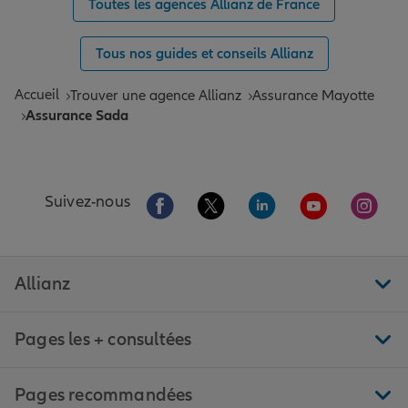
Toutes les agences Allianz de France
Tous nos guides et conseils Allianz
Accueil
Trouver une agence Allianz
Assurance Mayotte
Assurance Sada
Aller sur la page Facebook de Allianz
Aller sur la page Twitter de All
Aller sur la page Linke
Aller sur la pa
Aller 
Suivez-nous
Allianz
Pages les + consultées
Pages recommandées