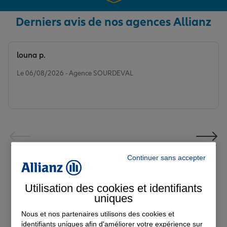
Derniers avis de nos agences Allianz
louna p.
Note de 5 sur 5
Le 06/08/2026 - Agence SOURDEVAL
Continuer sans accepter
Voir tous les avis
Utilisation des cookies et identifiants
uniques
Découvrez nos
Nous et nos partenaires utilisons des cookies et
identifiants uniques afin d'améliorer votre expérience sur