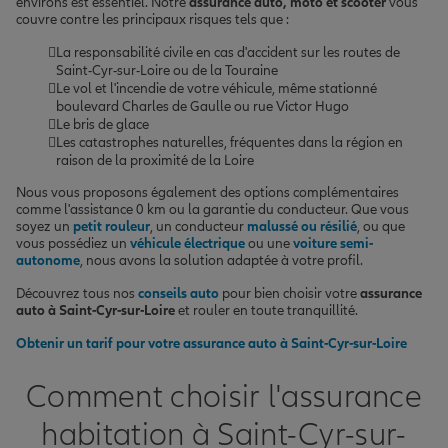
environs est essentiel. Notre
assurance auto, moto et scooter
vous
couvre contre les principaux risques tels que :
La responsabilité civile en cas d'accident sur les routes de
Saint-Cyr-sur-Loire ou de la Touraine
Le vol et l'incendie de votre véhicule, même stationné
boulevard Charles de Gaulle ou rue Victor Hugo
Le bris de glace
Les catastrophes naturelles, fréquentes dans la région en
raison de la proximité de la Loire
Nous vous proposons également des options complémentaires
comme l'assistance 0 km ou la garantie du conducteur. Que vous
soyez un
petit rouleur
, un conducteur
malussé ou résilié
, ou que
vous possédiez un
véhicule électrique
ou une
voiture semi-
autonome
, nous avons la solution adaptée à votre profil.
Découvrez tous nos
conseils auto
pour bien choisir votre
assurance
auto à Saint-Cyr-sur-Loire
et rouler en toute tranquillité.
Obtenir un tarif pour votre assurance auto à Saint-Cyr-sur-Loire
Comment choisir l'assurance
habitation à Saint-Cyr-sur-