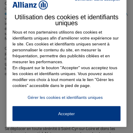
Chez nous, vous trouverez un large éventail d'offres pour protéger
ce qui compte le plus pour vous : votre véhicule avec notre
assurance auto
, votre logement grâce à notre
assurance habitation
,
Utilisation des cookies et identifiants
votre santé avec notre
complémentaire santé
, ainsi que vos projets
uniques
immobiliers via notre
assurance prêt immobilier
. Nous proposons
également des solutions pour assurer la scolarité de vos enfants au
Nous et nos partenaires utilisons des cookies et
sein des établissements de Saint-Cyr-sur-Loire et protéger votre
identifiants uniques afin d'améliorer votre expérience sur
famille en cas d'imprévu.
le site. Ces cookies et identifiants uniques servent à
Que vous soyez actif, retraité ou étudiant, nos
agents Allianz
personnaliser le contenu du site, en mesurer la
présents à Saint-Cyr-sur-Loire et dans les communes voisines
fréquentation, permettre des publicités ciblées et en
comme Tours, La Riche ou Fondettes, sont à votre écoute pour vous
mesurer les performances.
guider dans le choix de vos
assurances
. Leur connaissance du
En cliquant sur le bouton "Accepter" vous acceptez tous
territoire et des risques spécifiques à la Touraine vous garantit un
les cookies et identifiants uniques. Vous pouvez aussi
accompagnement sur-mesure et de proximité.
modifier vos choix à tout moment via le lien "Gérer les
cookies" accessible dans le pied de page.
Votre assurance auto, moto
Gérer les cookies et identifiants uniques
ou scooter à Saint-Cyr-sur-
Loire
Accepter
Se déplacer en toute sérénité à Saint-Cyr-sur-Loire et dans les