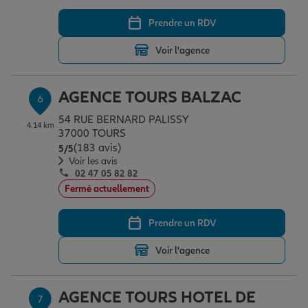
Prendre un RDV
Voir l'agence
AGENCE TOURS BALZAC
6
54 RUE BERNARD PALISSY
4.14 km
37000 TOURS
(183 avis)
Note de 5 sur 5
5
/5
Voir les avis
02 47 05 82 82
Fermé actuellement
Prendre un RDV
Voir l'agence
AGENCE TOURS HOTEL DE
7