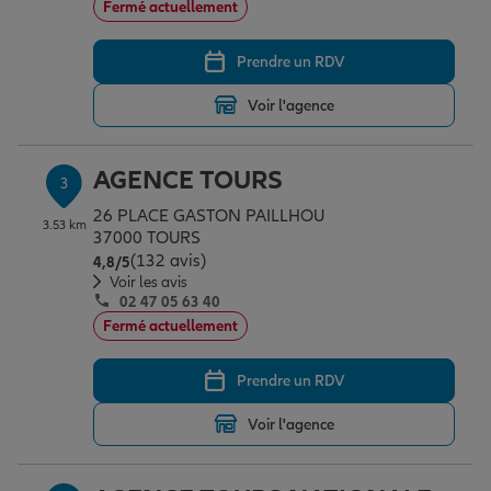
Fermé actuellement
Prendre un RDV
Garantie des accidents de la vie
Voir l'agence
Assurance scolaire
AGENCE TOURS
3
26 PLACE GASTON PAILLHOU
3.53 km
Protection juridique
37000 TOURS
(132 avis)
Note de 4.8 sur 5
4,8
/5
Voir les avis
02 47 05 63 40
Retraite
Fermé actuellement
Prendre un RDV
Tous nos devis d'assurance
Voir l'agence