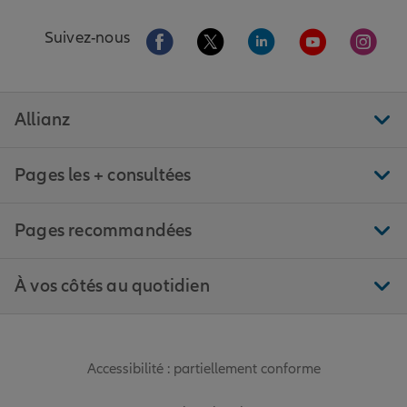
Aller sur la page Facebook de Allianz
Aller sur la page Twitter de All
Aller sur la page Linke
Aller sur la pa
Aller 
Suivez-nous
Allianz
Pages les + consultées
Pages recommandées
À vos côtés au quotidien
Accessibilité : partiellement conforme