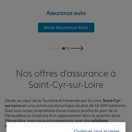
Assurance auto
Devis Assurance Auto
Nos offres d'assurance à
Saint-Cyr-sur-Loire
Située au cœur de la Touraine et traversée par la Loire,
Saint-Cyr-
sur-Loire
est une commune dynamique de plus de 16 000 habitants.
Que vous soyez propriétaire d'une maison proche du parc de la
Perraudière ou locataire d'un appartement dans le quartier de la
Ménardière, nous vous accompagnons avec des
solutions
d'assurance
adaptées à votre situation.
Continuer sans accepter