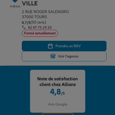
VILLE
4.48 km
2 RUE ROGER SALENGRO
37000 TOURS
(50 avis)
Note de 4.7 sur 5
4,7
/5
02 47 75 29 20
Fermé actuellement
Prendre un RDV
Voir l'agence
Note de satisfaction
client chez Allianz
4,8
/5
Note de 4.8 sur 5
Avis Google