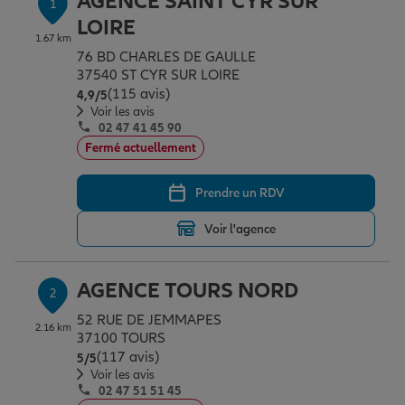
AGENCE SAINT CYR SUR
1
Épargne & retraite
Assurance emprunteur
Prévoyance et dépendance
Protection de la famille
LOIRE
1.67 km
76 BD CHARLES DE GAULLE
37540 ST CYR SUR LOIRE
Vos projets
Assurance animal de compagnie
Protection juridique
Plan épargne retraite
(115 avis)
Note de 4.9 sur 5
4,9
/5
Voir les avis
02 47 41 45 90
Conseil assurance
Assurance vie
Partir en vacances
Fermé actuellement
Prendre un RDV
Outre-mer
Placements financiers
Déménager
Voir l'agence
Professionnels
Investissements immobiliers
Changer de voiture
Assurance auto
AGENCE TOURS NORD
2
52 RUE DE JEMMAPES
2.16 km
Allianz en France
Transmission
Départ à la retraite
Assurance habitation
37100 TOURS
(117 avis)
Note de 5 sur 5
5
/5
Voir les avis
02 47 51 51 45
Préparer l’avenir
Le Pack Famille