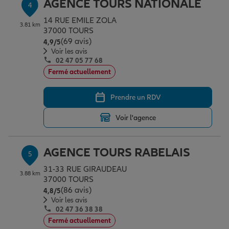
AGENCE TOURS NATIONALE
4
14 RUE EMILE ZOLA
3.81 km
37000 TOURS
(69 avis)
Note de 4.9 sur 5
4,9
/5
Voir les avis
02 47 05 77 68
Fermé actuellement
Prendre un RDV
Voir l'agence
AGENCE TOURS RABELAIS
5
31-33 RUE GIRAUDEAU
3.88 km
37000 TOURS
(86 avis)
Note de 4.8 sur 5
4,8
/5
Voir les avis
02 47 36 38 38
Fermé actuellement