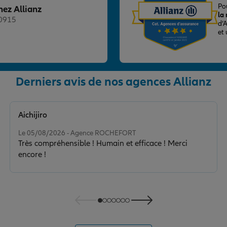
Po
hez Allianz
la
20915
d’
et
Derniers avis de nos agences Allianz
nce
Aichijiro
Note de 5 sur 5
Le 05/08/2026 - Agence ROCHEFORT
Très compréhensible ! Humain et efficace ! Merci
encore !
nce