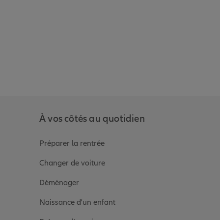
anz
in de Allianz
ge Youtube de Allianz
ur la page Instagram de Allianz
À vos côtés au quotidien
Préparer la rentrée
Changer de voiture
Déménager
Naissance d'un enfant