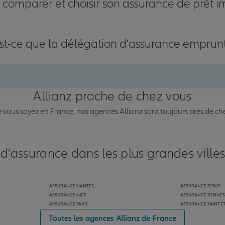
omparer et choisir son assurance de prêt i
st-ce que la délégation d'assurance emprun
Allianz proche de chez vous
vous soyez en France, nos agences Allianz sont toujours près de ch
 d'assurance dans les plus grandes ville
ASSURANCE NANTES
ASSURANCE REIMS
ASSURANCE NICE
ASSURANCE RENNES
ASSURANCE PARIS
ASSURANCE SAINT-É
Toutes les agences Allianz de France