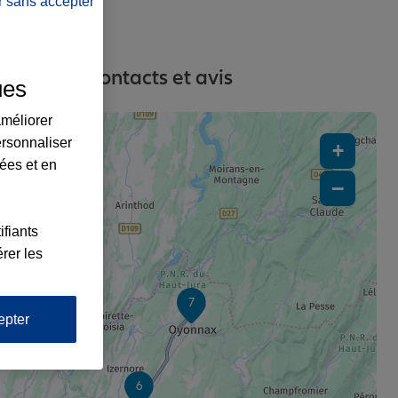
r sans accepter
adresses, contacts et avis
ues
améliorer
ersonnaliser
+
lées et en
−
ifiants
rer les
7
epter
6