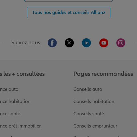
Tous nos guides et conseils Allianz
Aller sur la page Facebook de Allianz
Aller sur la page Twitter de Alli
Aller sur la page Linked
Aller sur la pa
Aller s
Suivez-nous
 les + consultées
Pages recommandées
nce auto
Conseils auto
nce habitation
Conseils habitation
nce santé
Conseils santé
nce prêt immobilier
Conseils emprunteur