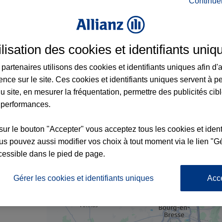
Continue
 Saint-Étienne-du-Bois et aux alentours : 
ilisation des cookies et identifiants uniq
partenaires utilisons des cookies et identifiants uniques afin d'
S
ence sur le site. Ces cookies et identifiants uniques servent à p
u site, en mesurer la fréquentation, permettre des publicités cib
 performances.
sur le bouton "Accepter" vous acceptez tous les cookies et ident
s pouvez aussi modifier vos choix à tout moment via le lien "Gé
cessible dans le pied de page.
4
nce
1
Gérer les cookies et identifiants uniques
Acc
x2