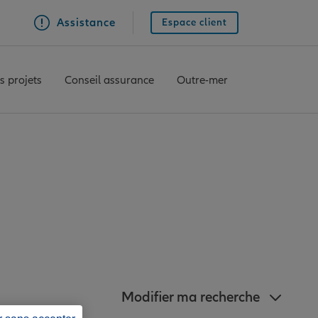
Assistance
Espace client
s projets
Conseil assurance
Outre-mer
agences Allianz à
du-Bois
Modifier ma recherche