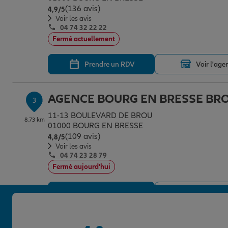
(136 avis)
Note de 4.9 sur 5
4,9
/5
Voir les avis
04 74 32 22 22
Fermé actuellement
Prendre un RDV
Voir l'age
AGENCE BOURG EN BRESSE BR
3
11-13 BOULEVARD DE BROU
8.73 km
01000 BOURG EN BRESSE
(109 avis)
Note de 4.8 sur 5
4,8
/5
Voir les avis
04 74 23 28 79
Fermé aujourd'hui
Prendre un RDV
Voir l'age
AGENCE ATTIGNAT