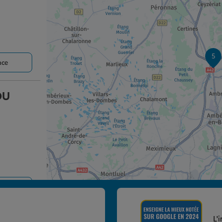
5
nce
OU
nce
L'