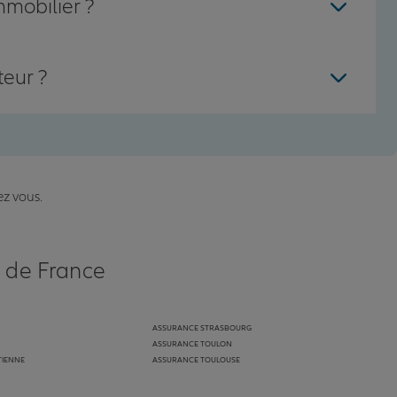
mmobilier ?
teur ?
ez vous.
s de France
ASSURANCE STRASBOURG
ASSURANCE TOULON
TIENNE
ASSURANCE TOULOUSE