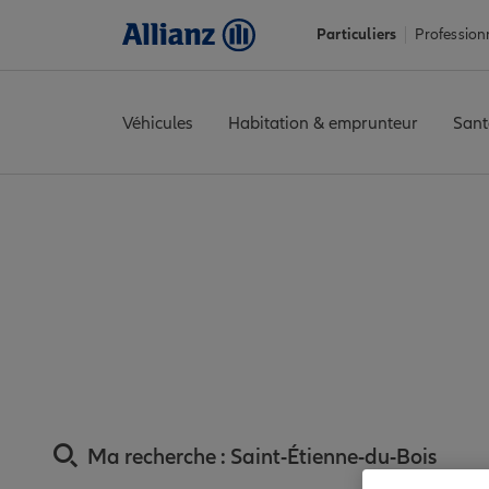
Particuliers
Profession
Véhicules
Habitation & emprunteur
Sant
Accueil
Trouver une agence Allianz
Assurance Ain
Assurance 
Assurance Saint-
proxim
Ma recherche :
Saint-Étienne-du-Bois