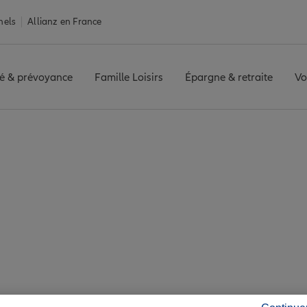
nels
Allianz en France
é & prévoyance
Famille Loisirs
Épargne & retraite
Vo
Saint-Étienne-du-Bois
Étienne-du-Bois : 7 
ité de Saint-Étienne-