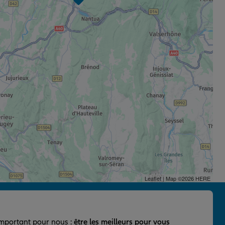
Leaflet
| Map ©2026
HERE
important pour nous :
être les meilleurs pour vous