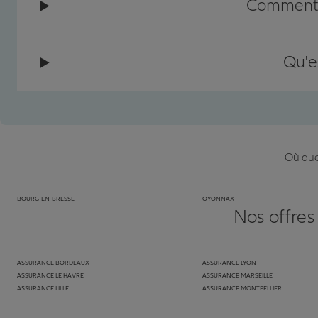
Comment c
Qu'e
Où que 
BOURG-EN-BRESSE
OYONNAX
Nos offres
ASSURANCE BORDEAUX
ASSURANCE LYON
ASSURANCE LE HAVRE
ASSURANCE MARSEILLE
ASSURANCE LILLE
ASSURANCE MONTPELLIER