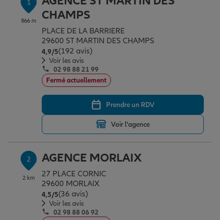
AGENCE ST MARTIN DES
1
Épargne & retraite
Assurance emprunteur
Prévoyance et dépendance
Protection de la famille
CHAMPS
866 m
PLACE DE LA BARRIERE
29600 ST MARTIN DES CHAMPS
Vos projets
Assurance animal de compagnie
Protection juridique
Plan épargne retraite
(192 avis)
Note de 4.9 sur 5
4,9
/5
Voir les avis
02 98 88 21 99
Conseil assurance
Assurance vie
Partir en vacances
Fermé actuellement
Prendre un RDV
Outre-mer
Placements financiers
Déménager
Voir l'agence
Professionnels
Investissements immobiliers
Changer de voiture
Assurance auto
AGENCE MORLAIX
2
27 PLACE CORNIC
2 km
Allianz en France
Transmission
Départ à la retraite
Assurance habitation
29600 MORLAIX
(36 avis)
Note de 4.5 sur 5
4,5
/5
Voir les avis
02 98 88 06 92
Préparer l’avenir
Le Pack Famille