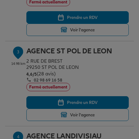
Fermé actuellement
Prendre un RDV
Garantie des accidents de la vie
Voir l'agence
Assurance scolaire
AGENCE ST POL DE LEON
3
2 RUE DE BREST
14.98 km
Protection juridique
29250 ST POL DE LEON
(28 avis)
Note de 4.6 sur 5
4,6
/5
02 98 69 16 58
Fermé actuellement
Retraite
Prendre un RDV
Tous nos devis d'assurance
Voir l'agence
AGENCE LANDIVISIAU
4