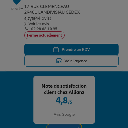
17 RUE CLEMENCEAU
17.36 km
29401 LANDIVISIAU CEDEX
(44 avis)
Note de 4.7 sur 5
4,7
/5
Voir les avis
02 98 68 10 95
Fermé actuellement
Prendre un RDV
Voir l'agence
Note de satisfaction
client chez Allianz
4,8
/5
Note de 4.8 sur 5
Avis Google