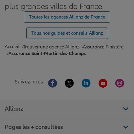
plus grandes villes de France
Toutes les agences Allianz de France
Tous nos guides et conseils Allianz
Accueil
Trouver une agence Allianz
Assurance Finistère
Assurance Saint-Martin-des-Champs
Aller sur la page Facebook de Allianz
Aller sur la page Twitter de All
Aller sur la page Linke
Aller sur la pa
Aller 
Suivez-nous
Allianz
Pages les + consultées