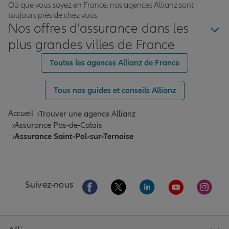
Où que vous soyez en France, nos agences Allianz sont
toujours près de chez vous.
Nos offres d'assurance dans les
plus grandes villes de France
Toutes les agences Allianz de France
Tous nos guides et conseils Allianz
Accueil
Trouver une agence Allianz
Assurance Pas-de-Calais
Assurance Saint-Pol-sur-Ternoise
Aller sur la page Facebook de Allianz
Aller sur la page Twitter de All
Aller sur la page Linke
Aller sur la pa
Aller 
Suivez-nous