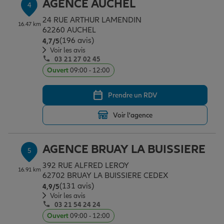
AGENCE AUCHEL
4
24 RUE ARTHUR LAMENDIN
16.47 km
62260 AUCHEL
(196 avis)
Note de 4.7 sur 5
4,7
/5
Voir les avis
03 21 27 02 45
Ouvert
09:00 - 12:00
Prendre un RDV
Voir l'agence
AGENCE BRUAY LA BUISSIERE
5
392 RUE ALFRED LEROY
16.91 km
62702 BRUAY LA BUISSIERE CEDEX
(131 avis)
Note de 4.9 sur 5
4,9
/5
Voir les avis
03 21 54 24 24
Ouvert
09:00 - 12:00