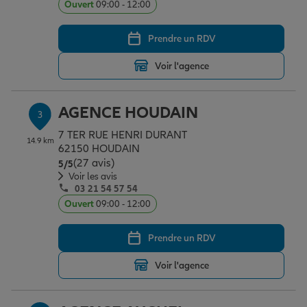
Ouvert
09:00 - 12:00
Prendre un RDV
Garantie des accidents de la vie
Voir l'agence
Assurance scolaire
AGENCE HOUDAIN
3
7 TER RUE HENRI DURANT
14.9 km
Protection juridique
62150 HOUDAIN
(27 avis)
Note de 5 sur 5
5
/5
Voir les avis
03 21 54 57 54
Retraite
Ouvert
09:00 - 12:00
Prendre un RDV
Tous nos devis d'assurance
Voir l'agence