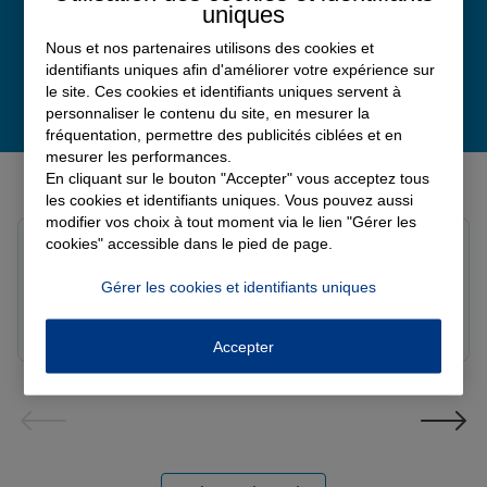
uniques
Nous et nos partenaires utilisons des cookies et
identifiants uniques afin d'améliorer votre expérience sur
le site. Ces cookies et identifiants uniques servent à
personnaliser le contenu du site, en mesurer la
fréquentation, permettre des publicités ciblées et en
mesurer les performances.
Derniers avis de nos agences Allianz
En cliquant sur le bouton "Accepter" vous acceptez tous
les cookies et identifiants uniques. Vous pouvez aussi
modifier vos choix à tout moment via le lien "Gérer les
cookies" accessible dans le pied de page.
Yayaya M.
Note de 5 sur 5
Le 07/08/2026 - Agence NANTERRE
Gérer les cookies et identifiants uniques
Merci à Madi pour son écoute et ces conseils précieux.
Réactif et efficace le service impeccable
Accepter