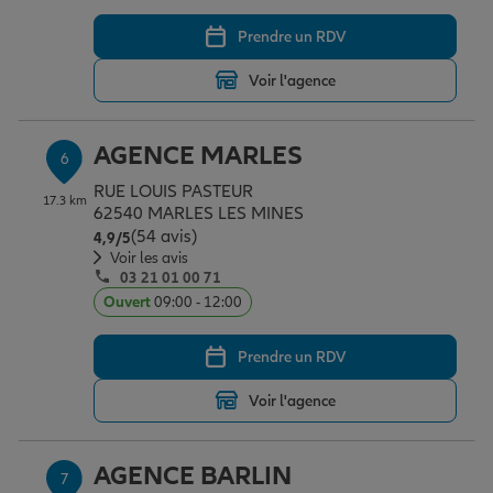
Prendre un RDV
Voir l'agence
AGENCE MARLES
6
RUE LOUIS PASTEUR
17.3 km
62540 MARLES LES MINES
(54 avis)
Note de 4.9 sur 5
4,9
/5
Voir les avis
03 21 01 00 71
Ouvert
09:00 - 12:00
Prendre un RDV
Voir l'agence
AGENCE BARLIN
7