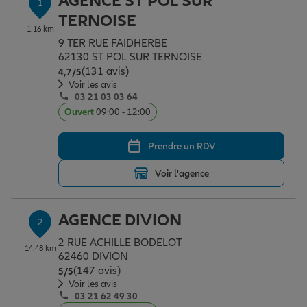
AGENCE ST POL SUR
1
Épargne & retraite
Assurance emprunteur
Prévoyance et dépendance
Protection de la famille
TERNOISE
1.16 km
9 TER RUE FAIDHERBE
62130 ST POL SUR TERNOISE
Vos projets
Assurance animal de compagnie
Protection juridique
Plan épargne retraite
(131 avis)
Note de 4.7 sur 5
4,7
/5
Voir les avis
03 21 03 03 64
Conseil assurance
Assurance vie
Partir en vacances
Ouvert
09:00 - 12:00
Prendre un RDV
Outre-mer
Placements financiers
Déménager
Voir l'agence
Professionnels
Investissements immobiliers
Changer de voiture
Assurance auto
AGENCE DIVION
2
2 RUE ACHILLE BODELOT
14.48 km
Allianz en France
Transmission
Départ à la retraite
Assurance habitation
62460 DIVION
(147 avis)
Note de 5 sur 5
5
/5
Voir les avis
03 21 62 49 30
Préparer l’avenir
Le Pack Famille