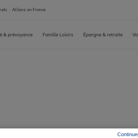
nels
Allianz en France
é & prévoyance
Famille Loisirs
Épargne & retraite
Vo
Assurance Saint-Yrieix-la-Perche
Yrieix-la-Perche : 6 
té de Saint-Yrieix-l
Continue