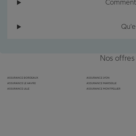
Comment c
Qu'e
Nos offres
ASSURANCE BORDEAUX
ASSURANCE LYON
ASSURANCE LE HAVRE
ASSURANCE MARSEILLE
ASSURANCE LILLE
ASSURANCE MONTPELLIER