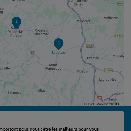
1
3
Leaflet
| Map ©2026
HERE
important pour nous :
être les meilleurs pour vous