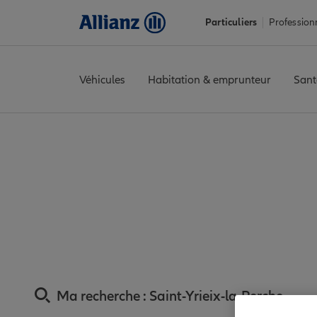
Particuliers
Profession
Véhicules
Habitation & emprunteur
Sant
Accueil
Trouver une agence Allianz
Assurance Haute-Vienne
Assurance Saint-
proximi
Ma recherche :
Saint-Yrieix-la-Perche