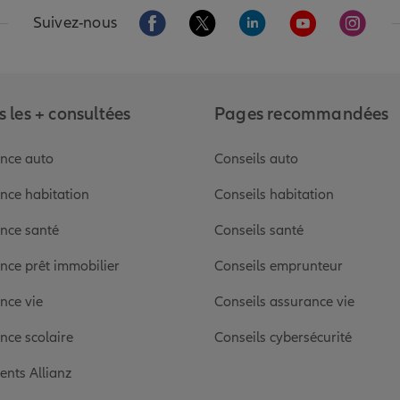
Aller sur la page Facebook de Allianz
Aller sur la page Twitter de Alli
Aller sur la page Linked
Aller sur la pa
Aller s
Suivez-nous
 les + consultées
Pages recommandées
nce auto
Conseils auto
nce habitation
Conseils habitation
nce santé
Conseils santé
nce prêt immobilier
Conseils emprunteur
nce vie
Conseils assurance vie
nce scolaire
Conseils cybersécurité
ients Allianz