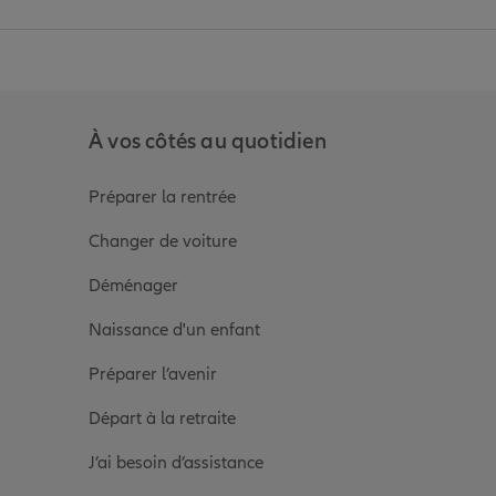
anz
in de Allianz
ge Youtube de Allianz
ur la page Instagram de Allianz
À vos côtés au quotidien
Préparer la rentrée
Changer de voiture
Déménager
Naissance d'un enfant
Préparer l’avenir
Départ à la retraite
J’ai besoin d’assistance