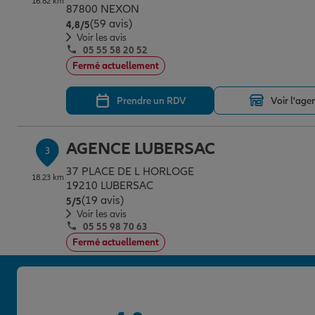
16.82 km
87800 NEXON
(59 avis)
Note de 4.8 sur 5
4,8
/5
Voir les avis
05 55 58 20 52
Fermé actuellement
Prendre un RDV
Voir l'age
AGENCE LUBERSAC
3
37 PLACE DE L HORLOGE
18.23 km
19210 LUBERSAC
(19 avis)
Note de 5 sur 5
5
/5
Voir les avis
05 55 98 70 63
Fermé actuellement
Prendre un RDV
Voir l'age