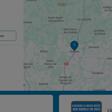
nce
5
nce
L'