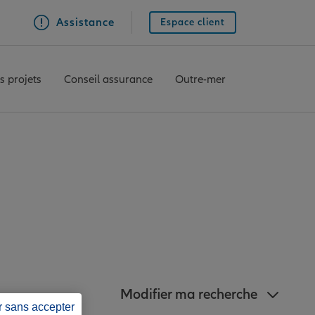
Assistance
Espace client
s projets
Conseil assurance
Outre-mer
agences Allianz à
a-Perche
Modifier ma recherche
r sans accepter