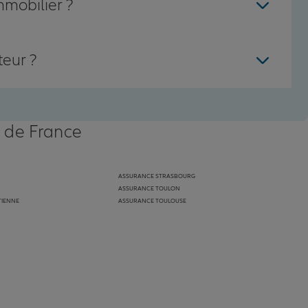
mmobilier ?
teur ?
s de France
ASSURANCE STRASBOURG
ASSURANCE TOULON
TIENNE
ASSURANCE TOULOUSE