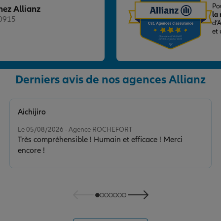
Po
hez Allianz
la
20915
d’
et
Derniers avis de nos agences Allianz
nce
Aichijiro
Note de 5 sur 5
Le 05/08/2026 - Agence ROCHEFORT
Très compréhensible ! Humain et efficace ! Merci
encore !
nce