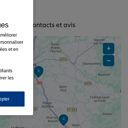
ues
adresses, contacts et avis
améliorer
ersonnaliser
+
lées et en
−
ifiants
6
rer les
epter
2
4