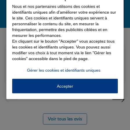
Nous et nos partenaires utilisons des cookies et
identifiants uniques afin d'améliorer votre expérience sur
le site. Ces cookies et identifiants uniques servent à
personnaliser le contenu du site, en mesurer la
fréquentation, permettre des publicités ciblées et en
Derniers avis de nos agences Allianz
mesurer les performances.
En cliquant sur le bouton "Accepter" vous acceptez tous
les cookies et identifiants uniques. Vous pouvez aussi
Yori A.
modifier vos choix à tout moment via le lien "Gérer les
Note de 5 sur 5
cookies" accessible dans le pied de page.
Le 05/08/2026 - Agence FORT DE FRANCE
Gérer les cookies et identifiants uniques
Accepter
Voir tous les avis