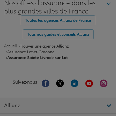
Nos offres d'assurance dans les
plus grandes villes de France
Toutes les agences Allianz de France
Tous nos guides et conseils Allianz
Accueil
Trouver une agence Allianz
Assurance Lot-et-Garonne
Assurance Sainte-Livrade-sur-Lot
Aller sur la page Facebook de Allianz
Aller sur la page Twitter de All
Aller sur la page Linke
Aller sur la pa
Aller 
Suivez-nous
Allianz