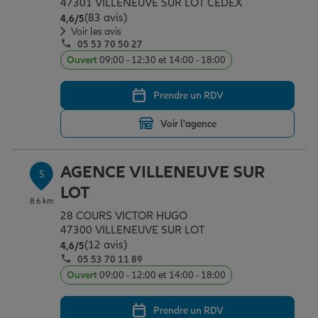
47301 VILLENEUVE SUR LOT CEDEX
(83 avis)
Note de 4.6 sur 5
4,6
/5
Voir les avis
05 53 70 50 27
Ouvert
09:00 - 12:30 et 14:00 - 18:00
Prendre un RDV
Voir l'agence
AGENCE VILLENEUVE SUR
5
LOT
8.6 km
28 COURS VICTOR HUGO
47300 VILLENEUVE SUR LOT
(12 avis)
Note de 4.6 sur 5
4,6
/5
05 53 70 11 89
Ouvert
09:00 - 12:00 et 14:00 - 18:00
Prendre un RDV