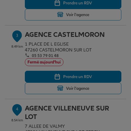
Prendre un RDV
Voir l'agence
Garantie des accidents de la vie
AGENCE CASTELMORON
3
Assurance scolaire
1 PLACE DE L EGLISE
8.49 km
47260 CASTELMORON SUR LOT
05 53 79 01 48
Protection juridique
Fermé aujourd'hui
Prendre un RDV
Retraite
Voir l'agence
Tous nos devis d'assurance
AGENCE VILLENEUVE SUR
4
LOT
8.54 km
7 ALLEE DE VALMY