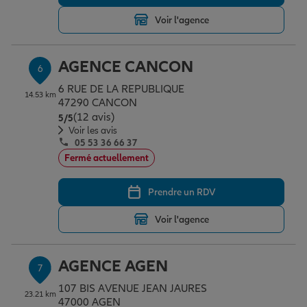
Voir l'agence
AGENCE CANCON
6
6 RUE DE LA REPUBLIQUE
14.53 km
47290 CANCON
(12 avis)
Note de 5 sur 5
5
/5
Voir les avis
05 53 36 66 37
Fermé actuellement
Prendre un RDV
Voir l'agence
AGENCE AGEN
7
107 BIS AVENUE JEAN JAURES
23.21 km
47000 AGEN