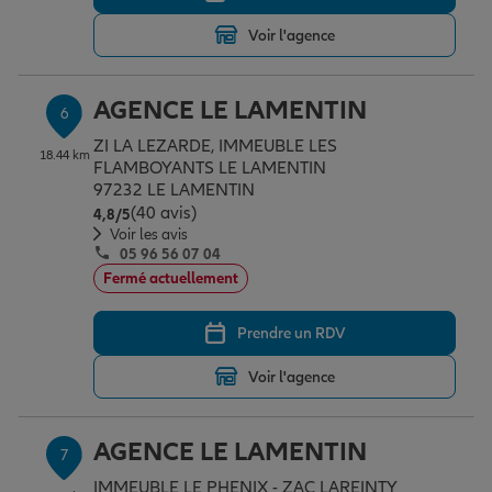
Voir l'agence
AGENCE LE LAMENTIN
6
ZI LA LEZARDE, IMMEUBLE LES
18.44 km
FLAMBOYANTS LE LAMENTIN
97232 LE LAMENTIN
(40 avis)
Note de 4.8 sur 5
4,8
/5
Voir les avis
05 96 56 07 04
Fermé actuellement
Prendre un RDV
Voir l'agence
AGENCE LE LAMENTIN
7
IMMEUBLE LE PHENIX - ZAC LAREINTY