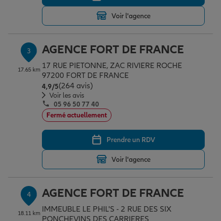
Voir l'agence
Garantie des accidents de la vie
AGENCE FORT DE FRANCE
3
17 RUE PIETONNE, ZAC RIVIERE ROCHE
Assurance scolaire
17.65 km
97200 FORT DE FRANCE
(264 avis)
Note de 4.9 sur 5
4,9
/5
Voir les avis
Protection juridique
05 96 50 77 40
Fermé actuellement
Retraite
Prendre un RDV
Voir l'agence
Tous nos devis d'assurance
AGENCE FORT DE FRANCE
4
IMMEUBLE LE PHIL'S - 2 RUE DES SIX
18.11 km
PONCHEVINS DES CARRIERES