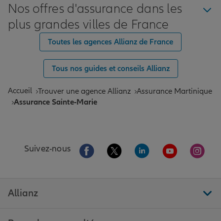
Nos offres d'assurance dans les
plus grandes villes de France
Toutes les agences Allianz de France
Tous nos guides et conseils Allianz
Accueil
Trouver une agence Allianz
Assurance Martinique
Assurance Sainte-Marie
Aller sur la page Facebook de Allianz
Aller sur la page Twitter de All
Aller sur la page Linke
Aller sur la pa
Aller 
Suivez-nous
Allianz