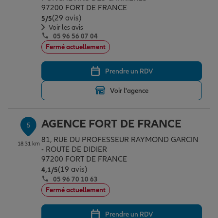
97200 FORT DE FRANCE
(29 avis)
Note de 5 sur 5
5
/5
Voir les avis
05 96 56 07 04
Fermé actuellement
Prendre un RDV
Voir l'agence
AGENCE FORT DE FRANCE
5
81, RUE DU PROFESSEUR RAYMOND GARCIN
18.31 km
- ROUTE DE DIDIER
97200 FORT DE FRANCE
(19 avis)
Note de 4.1 sur 5
4,1
/5
05 96 70 10 63
Fermé actuellement
Prendre un RDV