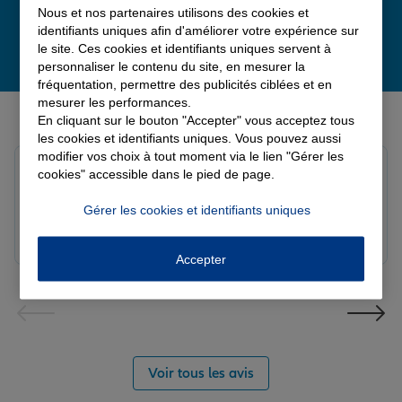
Nous et nos partenaires utilisons des cookies et
identifiants uniques afin d'améliorer votre expérience sur
le site. Ces cookies et identifiants uniques servent à
personnaliser le contenu du site, en mesurer la
fréquentation, permettre des publicités ciblées et en
mesurer les performances.
Derniers avis de nos agences Allianz
En cliquant sur le bouton "Accepter" vous acceptez tous
les cookies et identifiants uniques. Vous pouvez aussi
modifier vos choix à tout moment via le lien "Gérer les
louna p.
cookies" accessible dans le pied de page.
Note de 5 sur 5
Le 06/08/2026 - Agence SOURDEVAL
Gérer les cookies et identifiants uniques
Accepter
Voir tous les avis