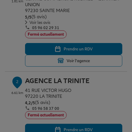
1.81 km
Épargne & retraite
Assurance emprunteur
Prévoyance et dépendance
Protection de la famille
UNION
97230 SAINTE MARIE
(5 avis)
Note de 5 sur 5
5
/5
Voir les avis
Vos projets
Assurance animal de compagnie
Protection juridique
Plan épargne retraite
05 96 02 29 31
Fermé actuellement
Conseil assurance
Assurance vie
Partir en vacances
Prendre un RDV
Voir l'agence
Outre-mer
Placements financiers
Déménager
AGENCE LA TRINITE
2
Professionnels
Investissements immobiliers
Changer de voiture
Assurance auto
41 RUE VICTOR HUGO
6.61 km
97220 LA TRINITE
(5 avis)
Note de 4.2 sur 5
4,2
/5
05 96 58 37 00
Allianz en France
Transmission
Départ à la retraite
Assurance habitation
Fermé actuellement
Prendre un RDV
Préparer l’avenir
Le Pack Famille