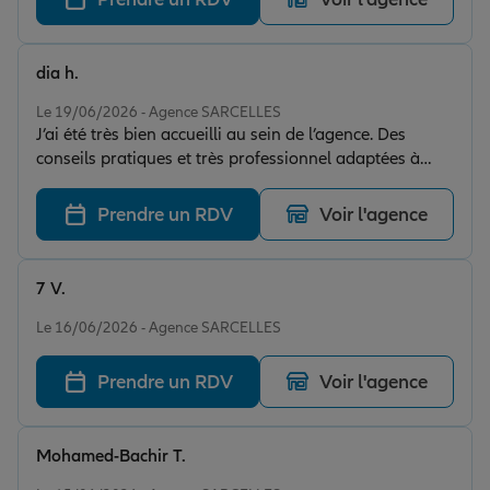
recommande.
dia h.
Note de 5 sur 5
Le 19/06/2026 - Agence SARCELLES
J’ai été très bien accueilli au sein de l’agence. Des
conseils pratiques et très professionnel adaptées à
mes besoins. Je remercie tout particulièrement Adam
qui a pris le temps d’étudier chacun de mes contrats et
Prendre un RDV
Voir l'agence
de me proposer quelque chose de personnalisé pour
que je puisse avoir la meilleure garantie pour moi et
ma famille. Merci pour votre sérieux
7 V.
Note de 5 sur 5
Le 16/06/2026 - Agence SARCELLES
Prendre un RDV
Voir l'agence
Mohamed-Bachir T.
Note de 5 sur 5