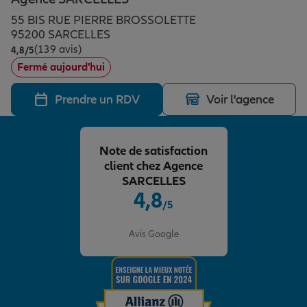
Épargne & retraite
Assurance emprunteur
Prévoyance et dépendance
Protection de la famille
55 BIS RUE PIERRE BROSSOLETTE
95200 SARCELLES
(139 avis)
Note de 4.8 sur 5
4,8
/5
Vos projets
Assurance animal de compagnie
Protection juridique
Plan épargne retraite
Fermé aujourd'hui
Prendre un RDV
Voir l'agence
Conseil assurance
Assurance vie
Partir en vacances
Note de satisfaction
Outre-mer
Placements financiers
Déménager
client chez Agence
SARCELLES
4,8
/5
Professionnels
Investissements immobiliers
Changer de voiture
Assurance auto
Note de 4.8 sur 5
Avis Google
Allianz en France
Transmission
Départ à la retraite
Assurance habitation
Préparer l’avenir
Le Pack Famille