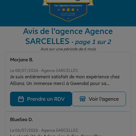
Garantie des accidents de la vie
Avis de l'agence Agence
SARCELLES
- page 1 sur 2
Assurance scolaire
Avis sur une période de 6 mois
Morjane B.
Protection juridique
Note de 5 sur 5
Le 08/07/2026 - Agence SARCELLES
Je suis entièrement satisfait de mon expérience chez
Allianz. Un immense merci à Gwendal pour sa
Retraite
gentillesse, son professionnalisme et sa bienveillance
tout au long de nos échanges. Merci également à
Prendre un RDV
Voir l'agence
Adam pour sa disponibilité, sa réactivité et ses
Tous nos devis d'assurance
précieux conseils. Tous les deux ont pris le temps de
comprendre mes besoins afin de me proposer les
BlueSea D.
garanties les plus adaptées à ma situation. Leur
Note de 5 sur 5
accompagnement a été parfait. C’est très appréciable
Le 06/07/2026 - Agence SARCELLES