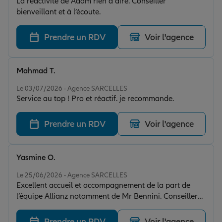
La réactivité de Adam rien à dire. Conseiller
de pouvoir compter sur une équipe aussi compétente,
bienveillant et à l’écoute.
à l’écoute et humaine. Je recommande cette agence les
yeux fermés !
Prendre un RDV
Voir l'agence
Mahmad T.
Note de 5 sur 5
Le 03/07/2026 - Agence SARCELLES
Service au top ! Pro et réactif. je recommande.
Prendre un RDV
Voir l'agence
Yasmine O.
Note de 5 sur 5
Le 25/06/2026 - Agence SARCELLES
Excellent accueil et accompagnement de la part de
l’équipe Allianz notamment de Mr Bennini. Conseillers
professionnels, réactifs et à l’écoute, je suis très
satisfaite de la qualité du service proposé et je
Prendre un RDV
Voir l'agence