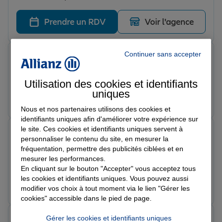
Prendre un RDV
Voir l'agence
Continuer sans accepter
Dé E.
Note de 5 sur 5
Le 28/05/2026 - Agence SARCELLES
Utilisation des cookies et identifiants
uniques
Prendre un RDV
Voir l'agence
Nous et nos partenaires utilisons des cookies et
identifiants uniques afin d'améliorer votre expérience sur
le site. Ces cookies et identifiants uniques servent à
Sharon T.
personnaliser le contenu du site, en mesurer la
Note de 5 sur 5
fréquentation, permettre des publicités ciblées et en
Le 28/05/2026 - Agence SARCELLES
mesurer les performances.
Meilleur assurance
En cliquant sur le bouton "Accepter" vous acceptez tous
les cookies et identifiants uniques. Vous pouvez aussi
Prendre un RDV
Voir l'agence
modifier vos choix à tout moment via le lien "Gérer les
cookies" accessible dans le pied de page.
Tiessi B.
Gérer les cookies et identifiants uniques