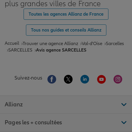
plus grandes villes de France
Toutes les agences Allianz de France
Tous nos guides et conseils Allianz
Accueil
Trouver une agence Allianz
Val-d'Oise
Sarcelles
SARCELLES
Avis agence SARCELLES
Aller sur la page Facebook de Allianz
Aller sur la page Twitter de All
Aller sur la page Linke
Aller sur la pa
Aller 
Suivez-nous
Allianz
Pages les + consultées