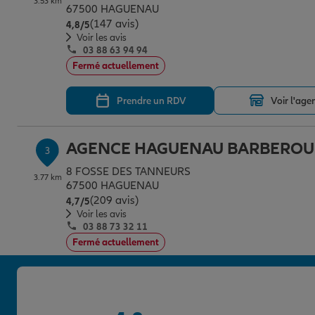
3.53 km
67500 HAGUENAU
(147 avis)
Note de 4.8 sur 5
4,8
/5
Voir les avis
03 88 63 94 94
Fermé actuellement
Prendre un RDV
Voir l'age
AGENCE HAGUENAU BARBEROU
3
8 FOSSE DES TANNEURS
3.77 km
67500 HAGUENAU
(209 avis)
Note de 4.7 sur 5
4,7
/5
Voir les avis
03 88 73 32 11
Fermé actuellement
Prendre un RDV
Voir l'age