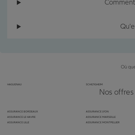
Comment c
Qu'e
Où que 
HAGUENAU
SCHILTIGHEIM
Nos offres
ASSURANCE BORDEAUX
ASSURANCE LYON
ASSURANCE LE HAVRE
ASSURANCE MARSEILLE
ASSURANCE LILLE
ASSURANCE MONTPELLIER