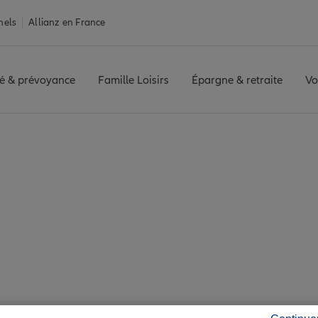
nels
Allianz en France
é & prévoyance
Famille Loisirs
Épargne & retraite
Vo
rance Schweighouse-sur-Moder
house-sur-Moder : 7
é de Schweighouse-