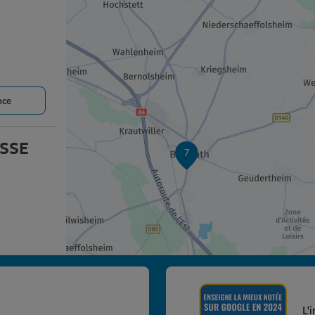
nce
SSE
7
nce
L'