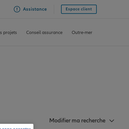
Assistance
Espace client
s projets
Conseil assurance
Outre-mer
 agences Allianz à
sur-Moder
Modifier ma recherche