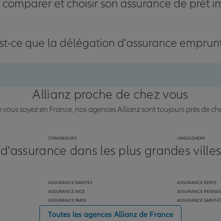
omparer et choisir son assurance de prêt i
st-ce que la délégation d'assurance emprun
Allianz proche de chez vous
vous soyez en France, nos agences Allianz sont toujours près de ch
STRASBOURG
LINGOLSHEIM
 d'assurance dans les plus grandes ville
ASSURANCE NANTES
ASSURANCE REIMS
ASSURANCE NICE
ASSURANCE RENNES
ASSURANCE PARIS
ASSURANCE SAINT-É
Toutes les agences Allianz de France