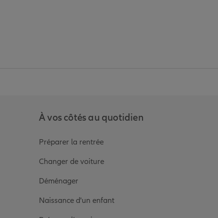
anz
in de Allianz
ge Youtube de Allianz
ur la page Instagram de Allianz
À vos côtés au quotidien
Préparer la rentrée
Changer de voiture
Déménager
Naissance d'un enfant