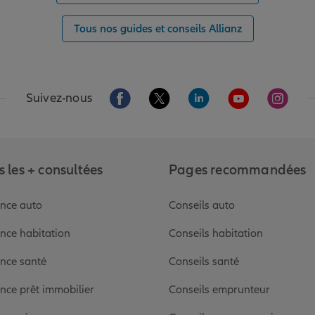
Tous nos guides et conseils Allianz
Aller sur la page Facebook de Allianz
Aller sur la page Twitter de Alli
Aller sur la page Linked
Aller sur la pa
Aller s
Suivez-nous
 les + consultées
Pages recommandées
nce auto
Conseils auto
nce habitation
Conseils habitation
nce santé
Conseils santé
nce prêt immobilier
Conseils emprunteur