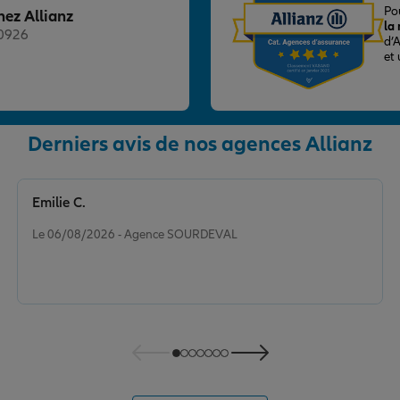
ES
Po
hez Allianz
la
20926
d’
et
Derniers avis de nos agences Allianz
nce
Emilie C.
Note de 5 sur 5
Le 06/08/2026 - Agence SOURDEVAL