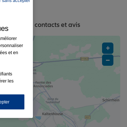
r sans accepter
 adresses, contacts et avis
ues
améliorer
ersonnaliser
+
lées et en
−
4
ifiants
x2
rer les
epter