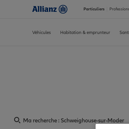
Particuliers
Profession
Véhicules
Habitation & emprunteur
Sant
Accueil
Trouver une agence Allianz
Assurance Bas-Rhin
Assu
Assurance Schweig
proximit
Ma recherche :
Schweighouse-sur-Moder