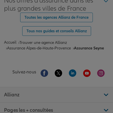
Nos offres d'assurance dans les
plus grandes villes de France
Toutes les agences Allianz de France
Tous nos guides et conseils Allianz
Accueil
Trouver une agence Allianz
Assurance Alpes-de-Haute-Provence
Assurance Seyne
Aller sur la page Facebook de Allianz
Aller sur la page Twitter de All
Aller sur la page Linke
Aller sur la pa
Aller 
Suivez-nous
Allianz
Pages les + consultées