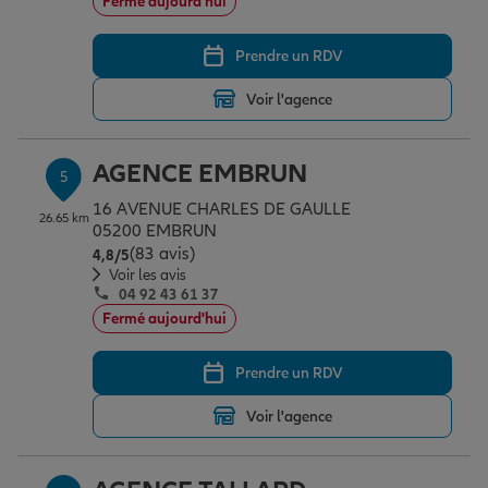
Fermé aujourd'hui
Prendre un RDV
Voir l'agence
AGENCE EMBRUN
5
16 AVENUE CHARLES DE GAULLE
26.65 km
05200 EMBRUN
(83 avis)
Note de 4.8 sur 5
4,8
/5
Voir les avis
04 92 43 61 37
Fermé aujourd'hui
Prendre un RDV
Voir l'agence