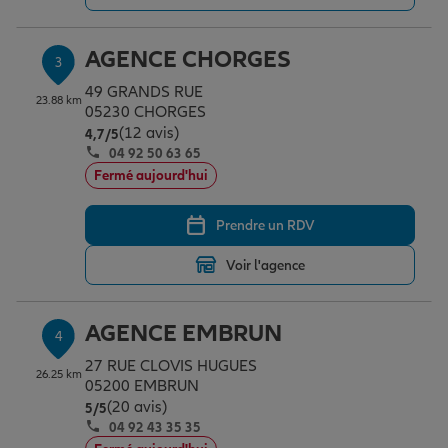
AGENCE CHORGES
3
Garantie des accidents de la vie
49 GRANDS RUE
23.88 km
05230 CHORGES
(12 avis)
Note de 4.7 sur 5
4,7
/5
Assurance scolaire
04 92 50 63 65
Fermé aujourd'hui
Protection juridique
Prendre un RDV
Voir l'agence
Retraite
AGENCE EMBRUN
4
Tous nos devis d'assurance
27 RUE CLOVIS HUGUES
26.25 km
05200 EMBRUN
(20 avis)
Note de 5 sur 5
5
/5
04 92 43 35 35