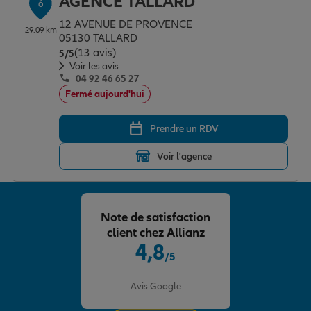
AGENCE TALLARD
6
12 AVENUE DE PROVENCE
29.09 km
05130 TALLARD
(13 avis)
Note de 5 sur 5
5
/5
Voir les avis
04 92 46 65 27
Fermé aujourd'hui
Prendre un RDV
Voir l'agence
Note de satisfaction
client chez Allianz
4,8
/5
Note de 4.8 sur 5
Avis Google