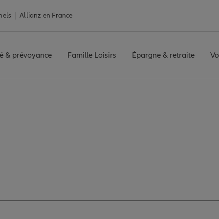
nels
Allianz en France
é & prévoyance
Famille Loisirs
Épargne & retraite
Vo
E NOBLE
Avis agence SIN LE NOBLE
es avis de l'agence 