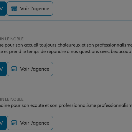
DV
Voir l'agence
SIN LE NOBLE
e pour son accueil toujours chaleureux et son professionnalisme.
ble et prend le temps de répondre à nos questions avec beaucoup d
çu par une personne aussi attentive et efficace. Une conseillère 
ci encore pour votre accompagnement ! ⭐⭐⭐⭐⭐
DV
Voir l'agence
SIN LE NOBLE
Merci beaucoup a Typhaine pour son écoute et son professionnalisme professionnalis
DV
Voir l'agence