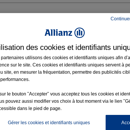
Continue
E NOBLE
ilisation des cookies et identifiants uniq
N
E
partenaires utilisons des cookies et identifiants uniques afin d'
ence sur le site. Ces cookies et identifiants uniques servent à p
u site, en mesurer la fréquentation, permettre des publicités cib
 performances.
Voir l'agence
sur le bouton "Accepter" vous acceptez tous les cookies et ident
s pouvez aussi modifier vos choix à tout moment via le lien "Gé
cessible dans le pied de page.
L'
Po
gence SIN LE NOBLE
la
Gérer les cookies et identifiants uniques
Acc
173
d’