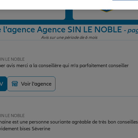
et
e l'agence Agence SIN LE NOBLE
- pag
Avis sur une période de 6 mois
SIN LE NOBLE
r avis merci a la conseillère qui m'a parfaitement conseiller
DV
Voir l'agence
SIN LE NOBLE
phaine est une personne souriante agréable de très bon conseille
videment bises Séverine