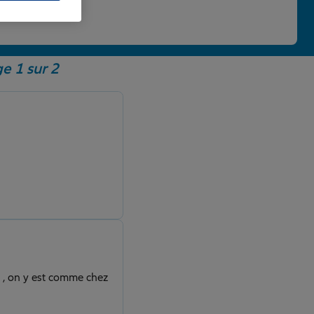
 une note de 4,86/5.
e 1 sur 2
s , on y est comme chez