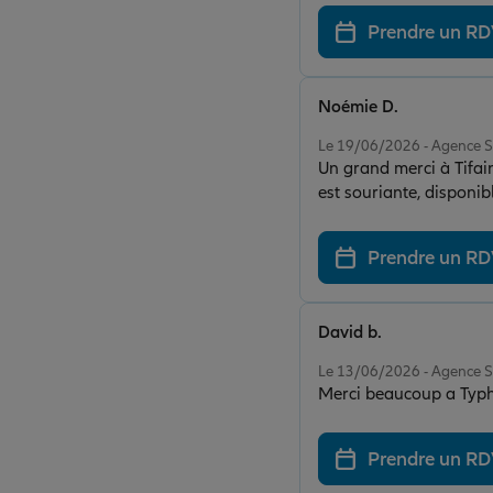
Prendre un R
Noémie D.
Note de 5 sur 5
Le 19/06/2026 - Agence 
Un grand merci à Tifain
est souriante, disponi
très agréable d’être re
envie de revenir. Mer
Prendre un R
David b.
Note de 5 sur 5
Le 13/06/2026 - Agence 
Prendre un R