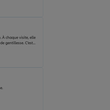
 À chaque visite, elle
e gentillesse. C’est
qui donne vraiment
me.