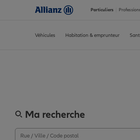
Particuliers
Profession
Véhicules
Habitation & emprunteur
Sant
Accueil
Trouver une agence Allianz
Nord
Sin-le-Noble
SIN L
Découvrez l
Ma recherche