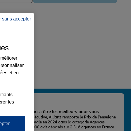
r sans accepter
ues
améliorer
ersonnaliser
lées et en
ifiants
rer les
important pour nous :
être les meilleurs pour vous
ur la 2ème fois consécutive, Allianz remporte le
Prix de l’enseigne
 mieux notée sur Google en 2024
dans la catégorie Agences
epter
Assurance, avec 43 000 avis déposés sur 2 516 agences en France