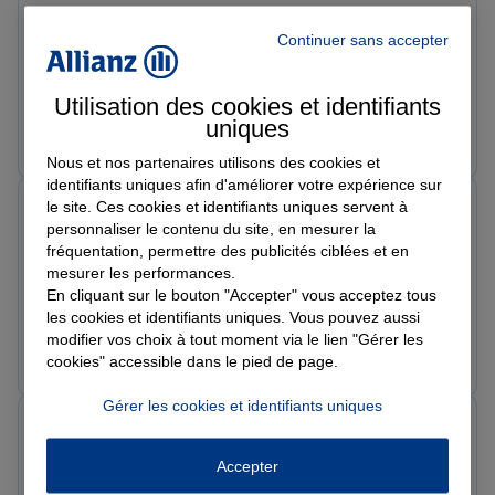
Note de 5 sur 5
Le 23/04/2026 - Agence SOISSONS
Continuer sans accepter
Une équipe au top très réactive et disponible. Bonne
prise en charge .merci
Utilisation des cookies et identifiants
uniques
Prendre un RDV
Voir l'agence
Nous et nos partenaires utilisons des cookies et
identifiants uniques afin d'améliorer votre expérience sur
emma b.
le site. Ces cookies et identifiants uniques servent à
Note de 5 sur 5
personnaliser le contenu du site, en mesurer la
Le 23/04/2026 - Agence SOISSONS
fréquentation, permettre des publicités ciblées et en
Équipe sérieuse et professionnelle,Très bonne
mesurer les performances.
communication du début à la fin. Je recommande sans
En cliquant sur le bouton "Accepter" vous acceptez tous
hésitation.
les cookies et identifiants uniques. Vous pouvez aussi
modifier vos choix à tout moment via le lien "Gérer les
Prendre un RDV
Voir l'agence
cookies" accessible dans le pied de page.
Gérer les cookies et identifiants uniques
Amélie V.
Note de 5 sur 5
Le 22/04/2026 - Agence SOISSONS
Accepter
Agence au top! Toujours disponible et à l’écoute en cas