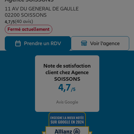
Épargne & retraite
Assurance emprunteur
Prévoyance et dépendance
Protection de la famille
11 AV DU GENERAL DE GAULLE
02200 SOISSONS
(40 avis)
Note de 4.7 sur 5
4,7
/5
Vos projets
Assurance animal de compagnie
Protection juridique
Plan épargne retraite
Fermé actuellement
Prendre un RDV
Voir l'agence
Conseil assurance
Assurance vie
Partir en vacances
Note de satisfaction
Outre-mer
Placements financiers
Déménager
client chez Agence
SOISSONS
4,7
/5
Professionnels
Investissements immobiliers
Changer de voiture
Assurance auto
Note de 4.7 sur 5
Avis Google
Allianz en France
Transmission
Départ à la retraite
Assurance habitation
Préparer l’avenir
Le Pack Famille