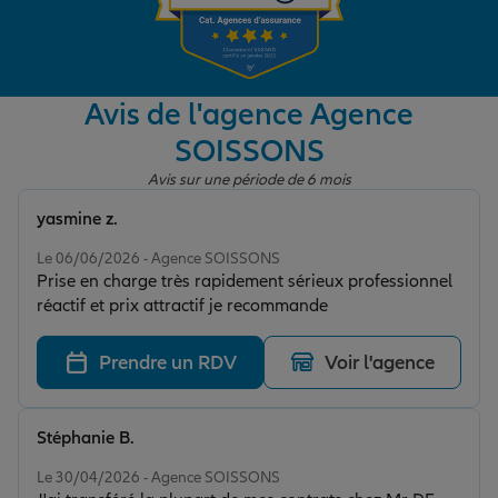
Garantie des accidents de la vie
Avis de l'agence Agence
SOISSONS
Assurance scolaire
Avis sur une période de 6 mois
yasmine z.
Protection juridique
Note de 5 sur 5
Le 06/06/2026 - Agence SOISSONS
Prise en charge très rapidement sérieux professionnel
réactif et prix attractif je recommande
Retraite
Prendre un RDV
Voir l'agence
Tous nos devis d'assurance
Stéphanie B.
Note de 5 sur 5
Le 30/04/2026 - Agence SOISSONS