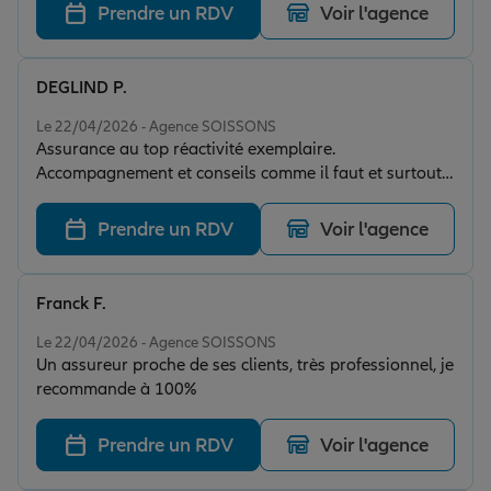
des explications claires, adaptées à mes besoins, et
Prendre un RDV
Voir l'agence
toujours dans une approche bienveillante et
transparente. Que ce soit pour mon assurance auto,
mon activité de chasse ou encore la couverture de mon
DEGLIND P.
chien de chasse, tout a été pensé de manière cohérente
Note de 5 sur 5
dans une offre complète et parfaitement ajustée. C’est
Le 22/04/2026 - Agence SOISSONS
Assurance au top réactivité exemplaire.
rassurant d’avoir un interlocuteur qui maîtrise son
Accompagnement et conseils comme il faut et surtout
sujet et qui prend le temps de proposer des solutions
un prix raisonnable. Ils sont vraiment avec nous de A à
pertinentes, sans jamais pousser à la dépense inutile.
Z !
Un vrai partenaire de confiance, disponible et à
Prendre un RDV
Voir l'agence
l’écoute. Je recommande vivement !
Franck F.
Note de 5 sur 5
Le 22/04/2026 - Agence SOISSONS
Un assureur proche de ses clients, très professionnel, je
recommande à 100%
Prendre un RDV
Voir l'agence