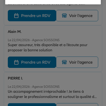
de sinistre. Une assurance avec des agents de
proximité, ça fait la différence !
Prendre un RDV
Voir l'agence
Alain M.
Note de 5 sur 5
Le 22/04/2026 - Agence SOISSONS
Super assureur, très disponible et a l’écoute pour
proposer la bonne solution
Prendre un RDV
Voir l'agence
PIERRE I.
Note de 5 sur 5
Le 22/04/2026 - Agence SOISSONS
Un accompagnement irréprochable ! Je tiens à
souligner le professionnalisme et surtout la qualité des
conseils apportés. On sent une vraie expertise, avec