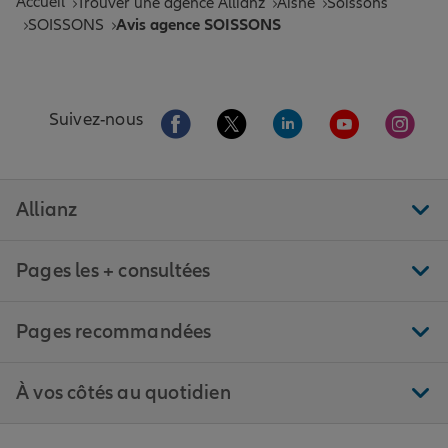
Accueil
Trouver une agence Allianz
Aisne
Soissons
SOISSONS
Avis agence SOISSONS
Aller sur la page Facebook de Allianz
Aller sur la page Twitter de All
Aller sur la page Linke
Aller sur la pa
Aller 
Suivez-nous
Allianz
Pages les + consultées
Pages recommandées
À vos côtés au quotidien