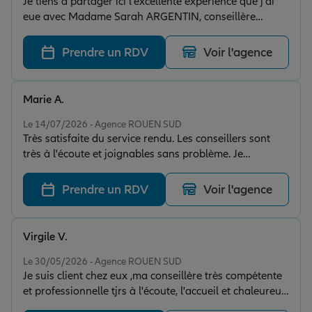
Je tiens à partager ici l'excellente expérience que j'ai
eue avec Madame Sarah ARGENTIN, conseillère
d'Allianz, agence de Sotteville-lès-Rouen. Personne très
affable, sa disponibilité, sa réactivité et ses conseils ont
Prendre un RDV
Voir l'agence
été pour moi, aussi rassurants que bienfaisants; au-
delà des tarifs d'un intérêt décisif. Je lui témoigne ici
toute ma reconnaissance. Félicitations.
Marie A.
Note de 5 sur 5
Le 14/07/2026 - Agence ROUEN SUD
Très satisfaite du service rendu. Les conseillers sont
très à l'écoute et joignables sans problème. Je
recommande.
Prendre un RDV
Voir l'agence
Virgile V.
Note de 5 sur 5
Le 30/05/2026 - Agence ROUEN SUD
Je suis client chez eux ,ma conseillère très compétente
et professionnelle tjrs à l'écoute, l'accueil et chaleureux.
Donc je conseille cette agence..