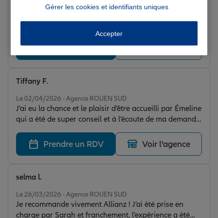
Note de 5 sur 5
Gérer les cookies et identifiants uniques
Le 10/04/2026 - Agence ROUEN SUD
Personnel Très réactif et vivace 👍
Accepter
Prendre un RDV
Voir l'agence
Tiffany F.
Note de 5 sur 5
Le 02/04/2026 - Agence ROUEN SUD
J’ai eu la chance et le plaisir d’être accueilli par Émeline
qui a été de super conseil et à l’écoute de ma demande
Souriante et rayonnante Je vous recommande
vraiment de passer la voir en agence si vous avez des
Prendre un RDV
Voir l'agence
besoins 😉
selma l.
Note de 5 sur 5
Le 26/03/2026 - Agence ROUEN SUD
Je recommande vivement Allianz ! J’ai été prise en
charge par Sarah et franchement, l’expérience a été