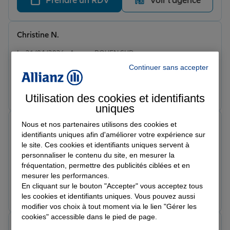
Prendre un RDV
Voir l'agence
Christine N.
Note de 5 sur 5
Le 21/04/2026 - Agence ROUEN SUD
Excent accueil et conseil.
Continuer sans accepter
Prendre un RDV
Voir l'agence
Utilisation des cookies et identifiants
uniques
Nous et nos partenaires utilisons des cookies et
Claude J.
identifiants uniques afin d'améliorer votre expérience sur
Note de 5 sur 5
Le 17/04/2026 - Agence ROUEN SUD
le site. Ces cookies et identifiants uniques servent à
Excellent accueil. Prise en compte de la fidélité de
personnaliser le contenu du site, en mesurer la
l'assuré. Très bien
fréquentation, permettre des publicités ciblées et en
mesurer les performances.
En cliquant sur le bouton "Accepter" vous acceptez tous
Prendre un RDV
Voir l'agence
les cookies et identifiants uniques. Vous pouvez aussi
modifier vos choix à tout moment via le lien "Gérer les
cookies" accessible dans le pied de page.
Steve D.