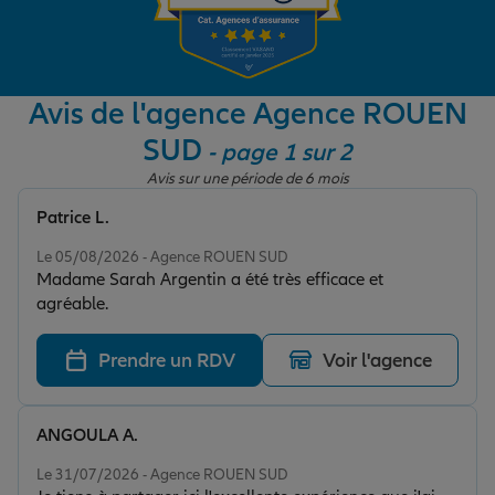
Garantie des accidents de la vie
Avis de l'agence Agence ROUEN
SUD
- page 1 sur 2
Assurance scolaire
Avis sur une période de 6 mois
Patrice L.
Protection juridique
Note de 5 sur 5
Le 05/08/2026 - Agence ROUEN SUD
Madame Sarah Argentin a été très efficace et
agréable.
Retraite
Prendre un RDV
Voir l'agence
Tous nos devis d'assurance
ANGOULA A.
Note de 5 sur 5
Le 31/07/2026 - Agence ROUEN SUD