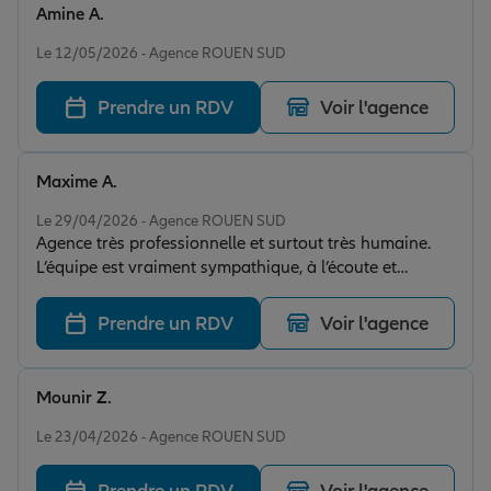
Amine A.
Note de 5 sur 5
Le 12/05/2026 - Agence ROUEN SUD
Prendre un RDV
Voir l'agence
Maxime A.
Note de 5 sur 5
Le 29/04/2026 - Agence ROUEN SUD
Agence très professionnelle et surtout très humaine.
L’équipe est vraiment sympathique, à l’écoute et
réactive. Ils ont su me trouver une solution d’assurance
rapidement, alors que ma situation n’était pas
Prendre un RDV
Voir l'agence
évidente. Je recommande sans hésiter pour leur
efficacité et leur sérieux !
Mounir Z.
Note de 5 sur 5
Le 23/04/2026 - Agence ROUEN SUD