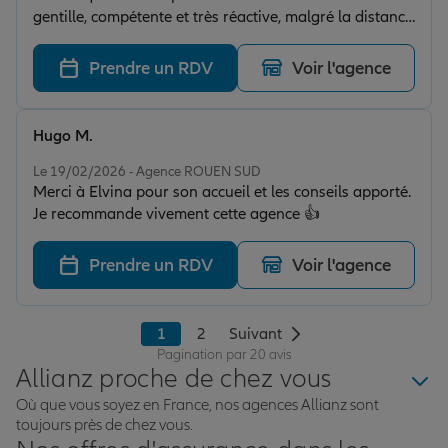
gentille, compétente et très réactive, malgré la distance
qui me sépare de l'agence, elle sait prendre le temps
pour conseiller et m' informer au mieux. Félicitations à
Prendre un RDV
Voir l'agence
elle.
Hugo M.
Note de 5 sur 5
Le 19/02/2026 - Agence ROUEN SUD
Merci à Elvina pour son accueil et les conseils apporté.
Je recommande vivement cette agence 👍
Prendre un RDV
Voir l'agence
1
2
Suivant
Pagination par 20 avis
Allianz proche de chez vous
Où que vous soyez en France, nos agences Allianz sont
toujours près de chez vous.