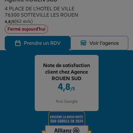
Épargne & retraite
Assurance emprunteur
Prévoyance et dépendance
Protection de la famille
4 PLACE DE L'HOTEL DE VILLE
76300 SOTTEVILLE LES ROUEN
(62 avis)
Note de 4.8 sur 5
4,8
/5
Vos projets
Assurance animal de compagnie
Protection juridique
Plan épargne retraite
Fermé aujourd'hui
Prendre un RDV
Voir l'agence
Conseil assurance
Assurance vie
Partir en vacances
Note de satisfaction
Outre-mer
Placements financiers
Déménager
client chez Agence
ROUEN SUD
4,8
/5
Professionnels
Investissements immobiliers
Changer de voiture
Assurance auto
Note de 4.8 sur 5
Avis Google
Allianz en France
Transmission
Départ à la retraite
Assurance habitation
Préparer l’avenir
Le Pack Famille