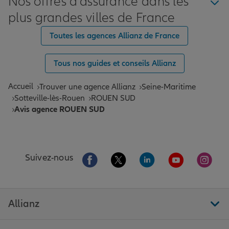
Nos offres d'assurance dans les
plus grandes villes de France
Toutes les agences Allianz de France
Tous nos guides et conseils Allianz
Accueil
Trouver une agence Allianz
Seine-Maritime
Sotteville-lès-Rouen
ROUEN SUD
Avis agence ROUEN SUD
Aller sur la page Facebook de Allianz
Aller sur la page Twitter de All
Aller sur la page Linke
Aller sur la pa
Aller 
Suivez-nous
Allianz