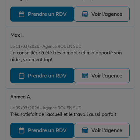
parfaite du début à la fin. En à peine 5 minutes, tout
était réglé : efficacité incroyable ! Elle maîtrise son
Prendre un RDV
Voir l'agence
métier à la perfection, explique tout clairement et
propose des tarifs vraiment très intéressants. En plus
de son professionnalisme, elle est d’une grande
Max I.
gentillesse, ce qui rend l’échange encore plus agréable.
Note de 5 sur 5
Je suis ravie de m’être assurée chez Allianz, et encore
Le 11/03/2026 - Agence ROUEN SUD
La conseillère à été très aimable et m'a apporté son
plus d’être tombée sur une personne aussi compétente
aide , vraiment top!
et impliquée. Une vraie pépite !
Prendre un RDV
Voir l'agence
Ahmed A.
Note de 5 sur 5
Le 09/03/2026 - Agence ROUEN SUD
Très satisfait de l’accueil et le travail aussi parfait
Prendre un RDV
Voir l'agence