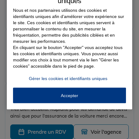
uniques
Agence très réactive et à l écoute des besoins
Nous et nos partenaires utilisons des cookies et
Prendre un RDV
Voir l'agence
identifiants uniques afin d'améliorer votre expérience sur
le site. Ces cookies et identifiants uniques servent à
personnaliser le contenu du site, en mesurer la
fréquentation, permettre des publicités ciblées et en
Damien A.
mesurer les performances.
Note de 5 sur 5
En cliquant sur le bouton "Accepter" vous acceptez tous
Le 18/07/2026 - Agence SAINT AIGNAN
les cookies et identifiants uniques. Vous pouvez aussi
Agence au top , très bien conseillé
modifier vos choix à tout moment via le lien "Gérer les
cookies" accessible dans le pied de page.
Prendre un RDV
Voir l'agence
Gérer les cookies et identifiants uniques
Laetitia R.
Accepter
Note de 5 sur 5
Le 07/07/2026 - Agence SAINT AIGNAN
Tres bien accueilli. Rapidité pour les demande de devis
ainsi que pour l'assurance de la voiture merci encore
Vanessa
Prendre un RDV
Voir l'agence