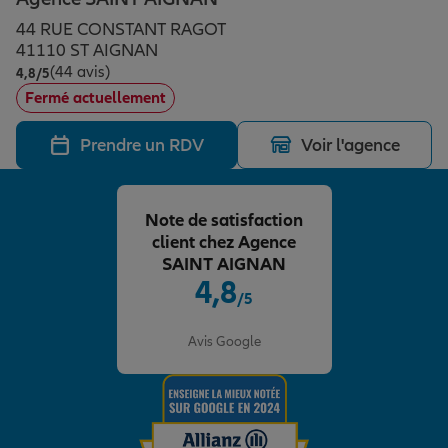
Épargne & retraite
Assurance emprunteur
Prévoyance et dépendance
Protection de la famille
44 RUE CONSTANT RAGOT
41110 ST AIGNAN
(44 avis)
Note de 4.8 sur 5
4,8
/5
Vos projets
Assurance animal de compagnie
Protection juridique
Plan épargne retraite
Fermé actuellement
Prendre un RDV
Voir l'agence
Conseil assurance
Assurance vie
Partir en vacances
Note de satisfaction
Outre-mer
Placements financiers
Déménager
client chez Agence
SAINT AIGNAN
4,8
/5
Professionnels
Investissements immobiliers
Changer de voiture
Assurance auto
Note de 4.8 sur 5
Avis Google
Allianz en France
Transmission
Départ à la retraite
Assurance habitation
Préparer l’avenir
Le Pack Famille