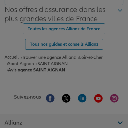
Nos offres d'assurance dans les
plus grandes villes de France
Toutes les agences Allianz de France
Tous nos guides et conseils Allianz
Accueil
Trouver une agence Allianz
Loir-et-Cher
Saint-Aignan
SAINT AIGNAN
Avis agence SAINT AIGNAN
Aller sur la page Facebook de Allianz
Aller sur la page Twitter de All
Aller sur la page Linke
Aller sur la pa
Aller 
Suivez-nous
Allianz