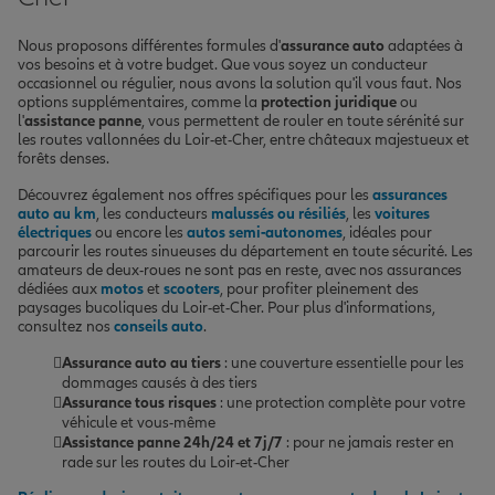
Nous proposons différentes formules d'
assurance auto
adaptées à
vos besoins et à votre budget. Que vous soyez un conducteur
occasionnel ou régulier, nous avons la solution qu'il vous faut. Nos
options supplémentaires, comme la
protection juridique
ou
l'
assistance panne
, vous permettent de rouler en toute sérénité sur
les routes vallonnées du Loir-et-Cher, entre châteaux majestueux et
forêts denses.
Découvrez également nos offres spécifiques pour les
assurances
auto au km
, les conducteurs
malussés ou résiliés
, les
voitures
électriques
ou encore les
autos semi-autonomes
, idéales pour
parcourir les routes sinueuses du département en toute sécurité. Les
amateurs de deux-roues ne sont pas en reste, avec nos assurances
dédiées aux
motos
et
scooters
, pour profiter pleinement des
paysages bucoliques du Loir-et-Cher. Pour plus d'informations,
consultez nos
conseils auto
.
Assurance auto au tiers
: une couverture essentielle pour les
dommages causés à des tiers
Assurance tous risques
: une protection complète pour votre
véhicule et vous-même
Assistance panne 24h/24 et 7j/7
: pour ne jamais rester en
rade sur les routes du Loir-et-Cher