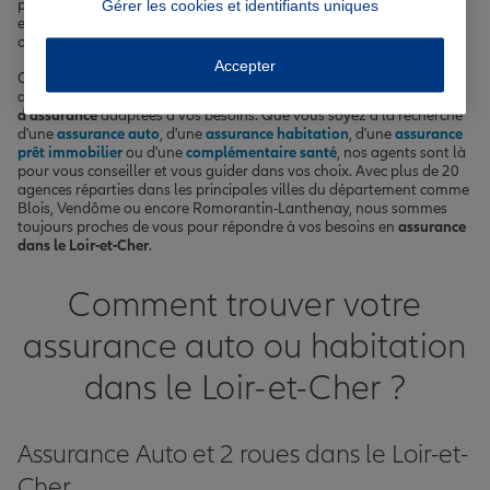
paysages vallonnés, ses forêts denses comme la forêt de Boulogne
Gérer les cookies et identifiants uniques
et ses rivières sinueuses telles que le Loir et le Cher, le département
offre un cadre de vie agréable à ses quelque 333 000 habitants.
Accepter
Chez Allianz, nous sommes présents dans le Loir-et-Cher pour vous
accompagner au quotidien et vous proposer des
solutions
d'assurance
adaptées à vos besoins. Que vous soyez à la recherche
d'une
assurance auto
, d'une
assurance habitation
, d'une
assurance
prêt immobilier
ou d'une
complémentaire santé
, nos agents sont là
pour vous conseiller et vous guider dans vos choix. Avec plus de 20
agences réparties dans les principales villes du département comme
Blois, Vendôme ou encore Romorantin-Lanthenay, nous sommes
toujours proches de vous pour répondre à vos besoins en
assurance
dans le Loir-et-Cher
.
Comment trouver votre
assurance auto ou habitation
dans le Loir-et-Cher ?
Assurance Auto et 2 roues dans le Loir-et-
Cher