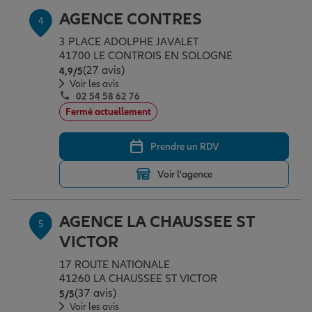
AGENCE CONTRES
4
3 PLACE ADOLPHE JAVALET
41700 LE CONTROIS EN SOLOGNE
(27 avis)
Note de 4.9 sur 5
4,9
/5
Voir les avis
02 54 58 62 76
Fermé actuellement
Prendre un RDV
Voir l'agence
AGENCE LA CHAUSSEE ST
5
VICTOR
17 ROUTE NATIONALE
41260 LA CHAUSSEE ST VICTOR
(37 avis)
Note de 5 sur 5
5
/5
Voir les avis