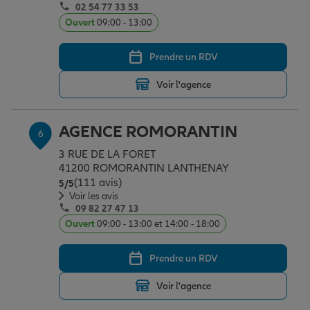
02 54 77 33 53
Ouvert
09:00 - 13:00
Prendre un RDV
Voir l'agence
AGENCE ROMORANTIN
6
3 RUE DE LA FORET
41200 ROMORANTIN LANTHENAY
(111 avis)
Note de 5 sur 5
5
/5
Voir les avis
09 82 27 47 13
Ouvert
09:00 - 13:00 et 14:00 - 18:00
Prendre un RDV
Voir l'agence