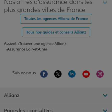
Nos offres d'assurance dans les
plus grandes villes de France
Toutes les agences Allianz de France
Tous nos guides et conseils Allianz
Accueil
Trouver une agence Allianz
Assurance Loir-et-Cher
Aller sur la page Facebook de Allianz
Aller sur la page Twitter de All
Aller sur la page Linke
Aller sur la pa
Aller 
Suivez-nous
Allianz
Pages les + consultées