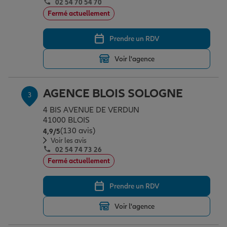
02 54 70 54 70
Fermé actuellement
Garantie des accidents de la vie
Prendre un RDV
Voir l'agence
Assurance scolaire
AGENCE BLOIS SOLOGNE
3
Protection juridique
4 BIS AVENUE DE VERDUN
41000 BLOIS
(130 avis)
Note de 4.9 sur 5
4,9
/5
Voir les avis
Retraite
02 54 74 73 26
Fermé actuellement
Tous nos devis d'assurance
Prendre un RDV
Voir l'agence