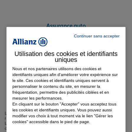
Assurance auto
Continuer sans accepter
Devis Assurance Auto
Utilisation des cookies et identifiants
uniques
Nous et nos partenaires utilisons des cookies et
identifiants uniques afin d'améliorer votre expérience sur
le site. Ces cookies et identifiants uniques servent à
Nos offres d'assurance dans
personnaliser le contenu du site, en mesurer la
fréquentation, permettre des publicités ciblées et en
le Loir-et-Cher
mesurer les performances.
En cliquant sur le bouton "Accepter" vous acceptez tous
les cookies et identifiants uniques. Vous pouvez aussi
Le Loir-et-Cher, département du Centre-Val de Loire, est un territoire
modifier vos choix à tout moment via le lien "Gérer les
riche en histoire et en patrimoine. Situé au cœur des châteaux de la
cookies" accessible dans le pied de page.
Loire, il abrite des joyaux comme le
château de Chambord
, le
château de Cheverny ou encore le château de Blois. Avec ses