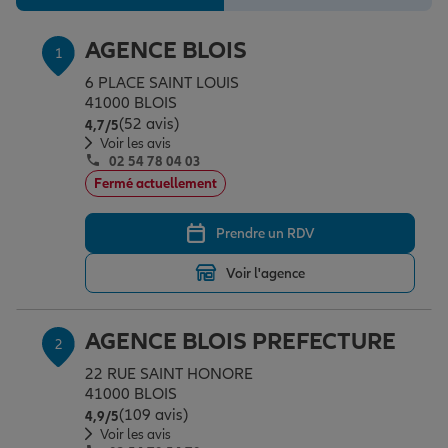
Épargne & retraite
Assurance emprunteur
Prévoyance et dépendance
Protection de la famille
AGENCE BLOIS
1
6 PLACE SAINT LOUIS
Vos projets
Assurance animal de compagnie
Protection juridique
Plan épargne retraite
41000 BLOIS
(52 avis)
Note de 4.7 sur 5
4,7
/5
Voir les avis
Conseil assurance
Assurance vie
Partir en vacances
02 54 78 04 03
Fermé actuellement
Outre-mer
Placements financiers
Déménager
Prendre un RDV
Voir l'agence
Professionnels
Investissements immobiliers
Changer de voiture
Assurance auto
AGENCE BLOIS PREFECTURE
2
Allianz en France
Transmission
Départ à la retraite
Assurance habitation
22 RUE SAINT HONORE
41000 BLOIS
(109 avis)
Note de 4.9 sur 5
4,9
/5
Voir les avis
Préparer l’avenir
Le Pack Famille