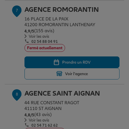
AGENCE ROMORANTIN
7
16 PLACE DE LA PAIX
41200 ROMORANTIN LANTHENAY
(155 avis)
Note de 4.9 sur 5
4,9
/5
Voir les avis
02 54 88 04 91
Fermé actuellement
Prendre un RDV
Voir l'agence
AGENCE SAINT AIGNAN
8
44 RUE CONSTANT RAGOT
41110 ST AIGNAN
(43 avis)
Note de 4.8 sur 5
4,8
/5
Voir les avis
02 54 71 62 62