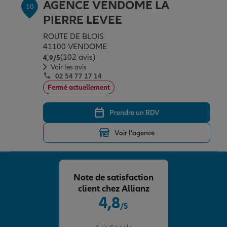
AGENCE VENDOME LA
10
PIERRE LEVEE
ROUTE DE BLOIS
41100 VENDOME
(102 avis)
Note de 4.9 sur 5
4,9
/5
Voir les avis
02 54 77 17 14
Fermé actuellement
Prendre un RDV
Voir l'agence
Note de satisfaction
client chez Allianz
4,8
/5
Note de 4.8 sur 5