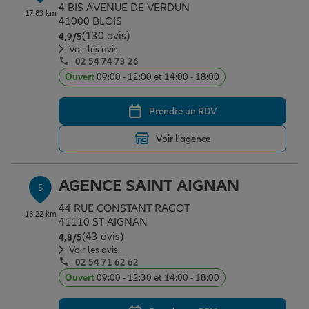
4 BIS AVENUE DE VERDUN
17.83 km
41000 BLOIS
(130 avis)
Note de 4.9 sur 5
4,9
/5
Voir les avis
02 54 74 73 26
Ouvert
09:00 - 12:00 et 14:00 - 18:00
Prendre un RDV
Voir l'agence
AGENCE SAINT AIGNAN
5
44 RUE CONSTANT RAGOT
18.22 km
41110 ST AIGNAN
(43 avis)
Note de 4.8 sur 5
4,8
/5
Voir les avis
02 54 71 62 62
Ouvert
09:00 - 12:30 et 14:00 - 18:00