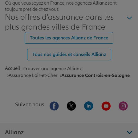
Où que vous soyez en France, nos agences Allianz sont
toujours près de chez vous.
Nos offres d'assurance dans les
plus grandes villes de France
Toutes les agences Allianz de France
Tous nos guides et conseils Allianz
Accueil
Trouver une agence Allianz
Assurance Loir-et-Cher
Assurance Controis-en-Sologne
Aller sur la page Facebook de Allianz
Aller sur la page Twitter de All
Aller sur la page Linke
Aller sur la pa
Aller 
Suivez-nous
Allianz