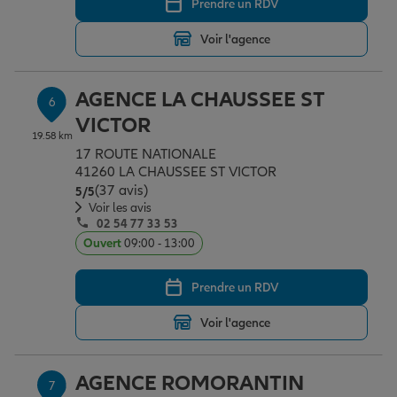
Prendre un RDV
Voir l'agence
AGENCE LA CHAUSSEE ST
6
VICTOR
19.58 km
17 ROUTE NATIONALE
41260 LA CHAUSSEE ST VICTOR
(37 avis)
Note de 5 sur 5
5
/5
Voir les avis
02 54 77 33 53
Ouvert
09:00 - 13:00
Prendre un RDV
Voir l'agence
AGENCE ROMORANTIN
7