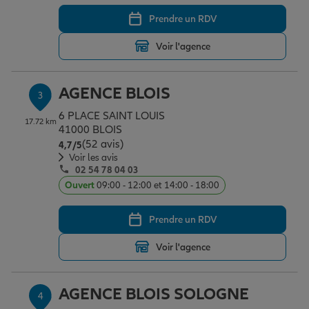
Prendre un RDV
Garantie des accidents de la vie
Voir l'agence
AGENCE BLOIS
Assurance scolaire
3
6 PLACE SAINT LOUIS
17.72 km
41000 BLOIS
(52 avis)
Note de 4.7 sur 5
Protection juridique
4,7
/5
Voir les avis
02 54 78 04 03
Ouvert
09:00 - 12:00 et 14:00 - 18:00
Retraite
Prendre un RDV
Tous nos devis d'assurance
Voir l'agence
AGENCE BLOIS SOLOGNE
4