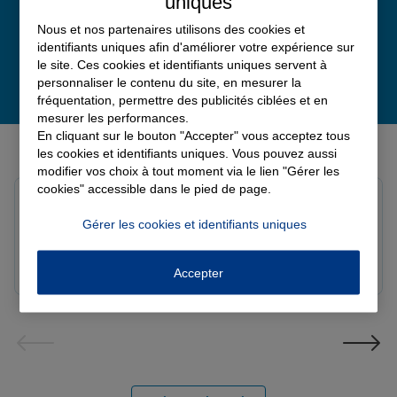
uniques
Nous et nos partenaires utilisons des cookies et
identifiants uniques afin d'améliorer votre expérience sur
le site. Ces cookies et identifiants uniques servent à
personnaliser le contenu du site, en mesurer la
fréquentation, permettre des publicités ciblées et en
mesurer les performances.
En cliquant sur le bouton "Accepter" vous acceptez tous
Derniers avis de nos agences Allianz
les cookies et identifiants uniques. Vous pouvez aussi
modifier vos choix à tout moment via le lien "Gérer les
cookies" accessible dans le pied de page.
louna p.
Note de 5 sur 5
Gérer les cookies et identifiants uniques
Le 06/08/2026 - Agence SOURDEVAL
Accepter