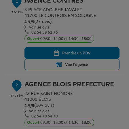
AGENCE CONTRES
1
Épargne & retraite
Assurance emprunteur
Prévoyance et dépendance
Protection de la famille
3 PLACE ADOLPHE JAVALET
3.66 km
41700 LE CONTROIS EN SOLOGNE
(27 avis)
Note de 4.9 sur 5
4,9
/5
Vos projets
Assurance animal de compagnie
Protection juridique
Plan épargne retraite
Voir les avis
02 54 58 62 76
Ouvert
09:30 - 12:00 et 14:30 - 18:00
Conseil assurance
Assurance vie
Partir en vacances
Prendre un RDV
Voir l'agence
Outre-mer
Placements financiers
Déménager
AGENCE BLOIS PREFECTURE
2
Professionnels
Investissements immobiliers
Changer de voiture
Assurance auto
22 RUE SAINT HONORE
17.71 km
41000 BLOIS
(109 avis)
Note de 4.9 sur 5
4,9
/5
Allianz en France
Transmission
Départ à la retraite
Assurance habitation
Voir les avis
02 54 70 54 70
Ouvert
09:30 - 12:00 et 14:30 - 18:00
Préparer l’avenir
Le Pack Famille