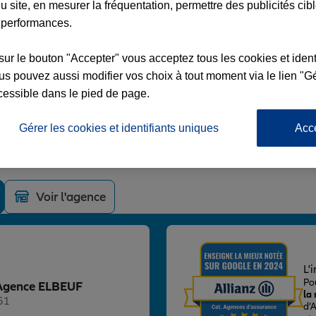
u site, en mesurer la fréquentation, permettre des publicités cib
 performances.
sur le bouton "Accepter" vous acceptez tous les cookies et ident
s pouvez aussi modifier vos choix à tout moment via le lien "Gé
F
cessible dans le pied de page.
AL LECLERC
Gérer les cookies et identifiants uniques
Acc
S ELBEUF
Voir l'agence
L'
Po
z Agence ELBEUF
la
51
d’