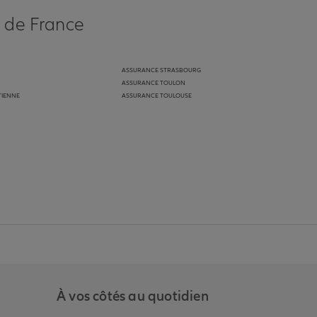
s de France
ASSURANCE STRASBOURG
ASSURANCE TOULON
TIENNE
ASSURANCE TOULOUSE
anz
in de Allianz
ge Youtube de Allianz
ur la page Instagram de Allianz
À vos côtés au quotidien