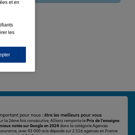
lées et en
ifiants
rer les
epter
important pour nous :
être les meilleurs pour vous
ur la 2ème fois consécutive, Allianz remporte le
Prix de l’enseigne
 mieux notée sur Google en 2024
dans la catégorie Agences
Assurance, avec 43 000 avis déposés sur 2 516 agences en France