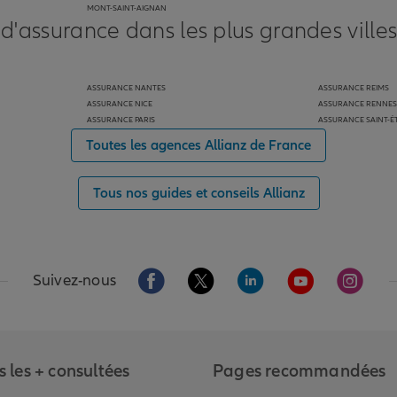
MONT-SAINT-AIGNAN
 d'assurance dans les plus grandes ville
ASSURANCE NANTES
ASSURANCE REIMS
ASSURANCE NICE
ASSURANCE RENNES
ASSURANCE PARIS
ASSURANCE SAINT-É
Toutes les agences Allianz de France
Tous nos guides et conseils Allianz
Aller sur la page Facebook de Allianz
Aller sur la page Twitter de Alli
Aller sur la page Linked
Aller sur la pa
Aller s
Suivez-nous
 les + consultées
Pages recommandées