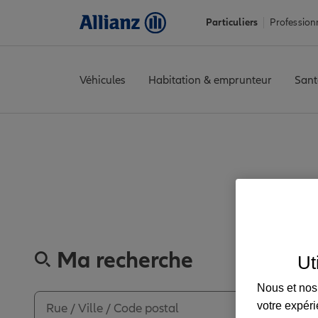
Particuliers
Profession
Véhicules
Habitation & emprunteur
Sant
Accueil
Trouver une agence Allianz
Seine-Maritime
Saint-Aub
Découvre
Ma recherche
Ut
Nous et nos 
votre expéri