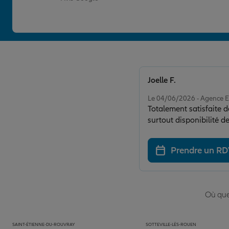
Joelle F.
Note de 5 sur 5
Le 04/06/2026 - Agence 
Totalement satisfaite 
Prendre un R
Où que 
SAINT-ÉTIENNE-DU-ROUVRAY
SOTTEVILLE-LÈS-ROUEN