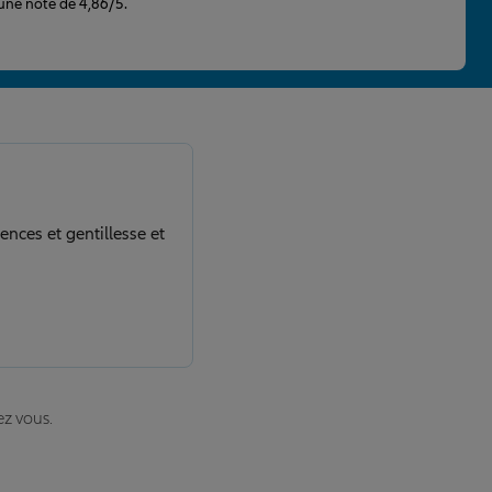
 une note de 4,86/5.
nces et gentillesse et
ez vous.