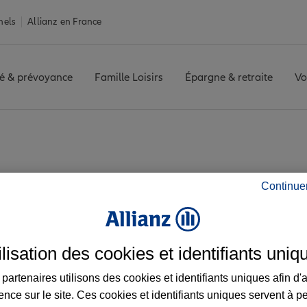
nels
Allianz en France
é & prévoyance
Famille Loisirs
Épargne & retraite
Vo
in-lès-Elbeuf
ELBEUF
Avis agence ELBEUF
Continue
z les avis de l'agen
ilisation des cookies et identifiants uniq
partenaires utilisons des cookies et identifiants uniques afin d'
ence sur le site. Ces cookies et identifiants uniques servent à p