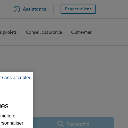
Assistance
Espace client
s projets
Conseil assurance
Outre-mer
r sans accepter
ce ELBEUF
ues
améliorer
ersonnaliser
Recherche
Utiliser ma position