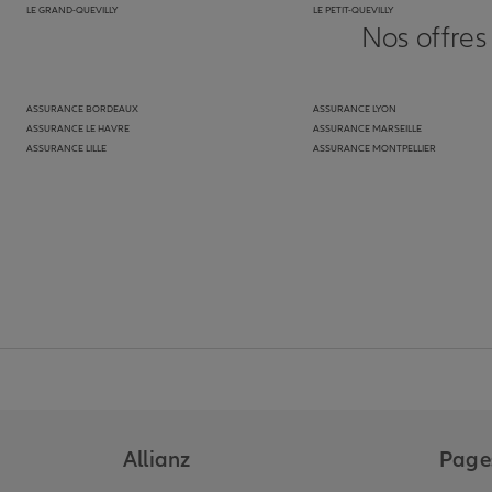
LE GRAND-QUEVILLY
LE PETIT-QUEVILLY
Nos offres
ASSURANCE BORDEAUX
ASSURANCE LYON
ASSURANCE LE HAVRE
ASSURANCE MARSEILLE
ASSURANCE LILLE
ASSURANCE MONTPELLIER
Allianz
Pages