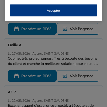
de ses clients.
Note de 5 sur 5
Le 07/06/2026 - Agence SAINT GAUDENS
Accepter
Un grand merci à Mr BLANQUIER de l'agence Allianz
pour son professionnalisme et son accompagnement.
Assurer un club d'escrime demande une vraie
compréhension des risques liés à notre sport. Il a su
Prendre un RDV
Voir l'agence
nous proposer des solutions parfaitement adaptées à
nos licenciés, nos infrastructures et notre matériel. De
la même façon, notre contrat d'assurance auto pour le
Emilie A.
minibus du club et tout à fait adapté à nos usages
Note de 5 sur 5
avec un tarif très concurrentiel. Réactifs, à l'écoute et
Le 27/05/2026 - Agence SAINT GAUDENS
Cabinet très pro et humain. Très à l’écoute des besoins
de très bon conseil. Nous recommandons les yeux
du client et cherche la meilleure solution pour nous. Je
fermés pour le monde associatif et sportif.
recommande à 100%!
Prendre un RDV
Voir l'agence
AZ P.
Note de 5 sur 5
Le 22/05/2026 - Agence SAINT GAUDENS
Excellent agent d'assurance : réactif, à l'écoute et de