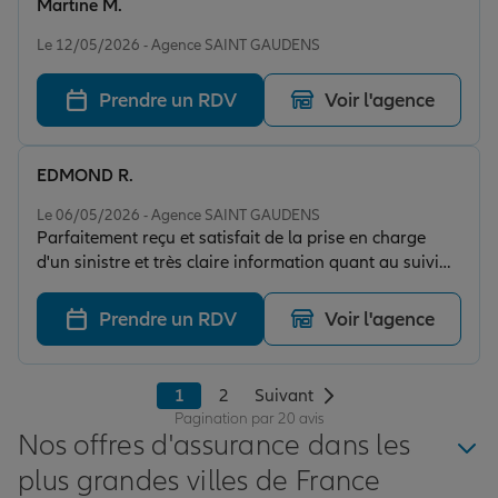
Martine M.
Note de 5 sur 5
Le 12/05/2026 - Agence SAINT GAUDENS
Prendre un RDV
Voir l'agence
EDMOND R.
Note de 5 sur 5
Le 06/05/2026 - Agence SAINT GAUDENS
Parfaitement reçu et satisfait de la prise en charge
d'un sinistre et très claire information quant au suivi
des réparations qui ont eu lieu dans de très bonnes
conditions. Il est évidemment rassurant d'avoir une
Prendre un RDV
Voir l'agence
"assurance" qui vous garantit d'être "assuré"
1
2
Suivant
Pagination par 20 avis
Nos offres d'assurance dans les
plus grandes villes de France