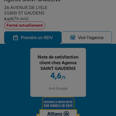
Épargne & retraite
Assurance emprunteur
Prévoyance et dépendance
Protection de la famille
26 AVENUE DE L'ISLE
31800 ST GAUDENS
(76 avis)
Note de 4.6 sur 5
4,6
/5
Vos projets
Assurance animal de compagnie
Protection juridique
Plan épargne retraite
Fermé actuellement
Prendre un RDV
Voir l'agence
Conseil assurance
Assurance vie
Partir en vacances
Note de satisfaction
Outre-mer
Placements financiers
Déménager
client chez Agence
SAINT GAUDENS
4,6
/5
Professionnels
Investissements immobiliers
Changer de voiture
Assurance auto
Note de 4.6 sur 5
Avis Google
Allianz en France
Transmission
Départ à la retraite
Assurance habitation
Préparer l’avenir
Le Pack Famille