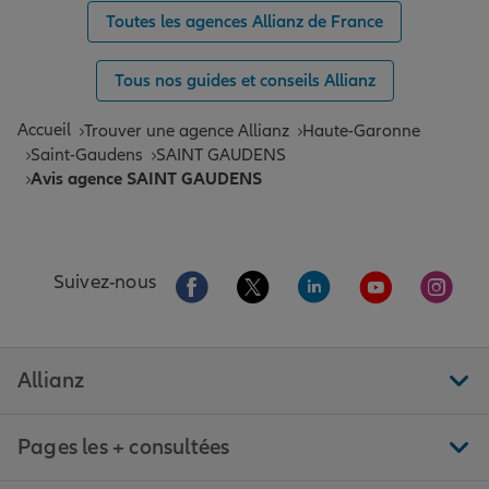
Toutes les agences Allianz de France
Tous nos guides et conseils Allianz
Accueil
Trouver une agence Allianz
Haute-Garonne
Saint-Gaudens
SAINT GAUDENS
Avis agence SAINT GAUDENS
Aller sur la page Facebook de Allianz
Aller sur la page Twitter de All
Aller sur la page Linke
Aller sur la pa
Aller 
Suivez-nous
Allianz
Pages les + consultées