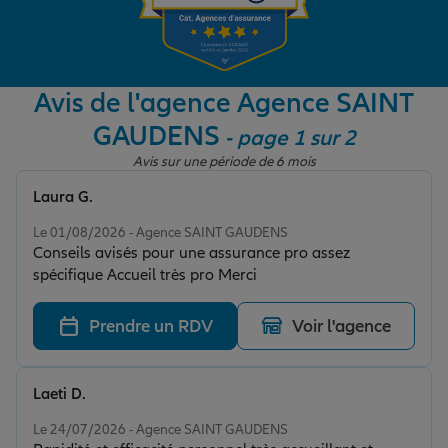
Garantie des accidents de la vie
Avis de l'agence Agence SAINT
GAUDENS
- page 1 sur 2
Assurance scolaire
Avis sur une période de 6 mois
Laura G.
Protection juridique
Note de 5 sur 5
Le 01/08/2026 - Agence SAINT GAUDENS
Conseils avisés pour une assurance pro assez
spécifique Accueil très pro Merci
Retraite
Prendre un RDV
Voir l'agence
Tous nos devis d'assurance
Laeti D.
Note de 5 sur 5
Le 24/07/2026 - Agence SAINT GAUDENS