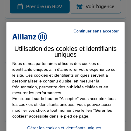
recommande fortement
Prendre un RDV
Voir l'agence
Simone F.
Continuer sans accepter
Note de 5 sur 5
Le 10/06/2026 - Agence SAINT GAUDENS
Utilisation des cookies et identifiants
Prendre un RDV
Voir l'agence
uniques
Nous et nos partenaires utilisons des cookies et
identifiants uniques afin d'améliorer votre expérience sur
Pük
le site. Ces cookies et identifiants uniques servent à
Note de 5 sur 5
personnaliser le contenu du site, en mesurer la
Le 09/06/2026 - Agence SAINT GAUDENS
fréquentation, permettre des publicités ciblées et en
Je tiens à remercier Mme Angélique Hermand pour son
mesurer les performances.
professionnalisme, sa disponibilité et la qualité de son
En cliquant sur le bouton "Accepter" vous acceptez tous
accompagnement. Toujours à l'écoute, elle prend le
les cookies et identifiants uniques. Vous pouvez aussi
temps d'expliquer clairement les différentes solutions
Prendre un RDV
Voir l'agence
modifier vos choix à tout moment via le lien "Gérer les
et de répondre à toutes les questions avec réactivité et
cookies" accessible dans le pied de page.
bienveillance. C'est très appréciable d'avoir une
conseillère aussi compétente et impliquée dans le suivi
Gérer les cookies et identifiants uniques
Escrime S.