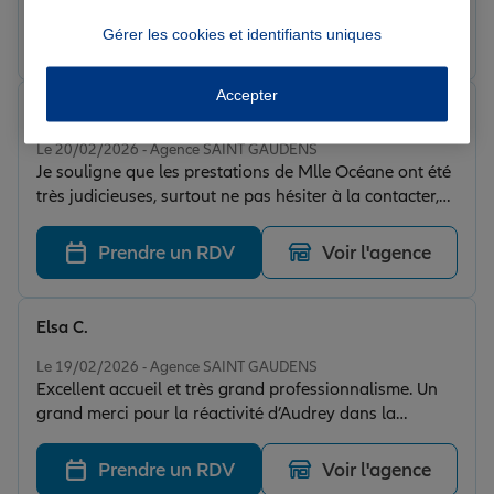
Prendre un RDV
Voir l'agence
Gérer les cookies et identifiants uniques
Accepter
Milagro L.
Note de 5 sur 5
Le 20/02/2026 - Agence SAINT GAUDENS
Je souligne que les prestations de Mlle Océane ont été
très judicieuses, surtout ne pas hésiter à la contacter,
très pro !
Prendre un RDV
Voir l'agence
Elsa C.
Note de 5 sur 5
Le 19/02/2026 - Agence SAINT GAUDENS
Excellent accueil et très grand professionnalisme. Un
grand merci pour la réactivité d’Audrey dans la
proposition d’un RDV le jour même, écoute, conseils
précieux notamment sur des cas particuliers (syndic,
Prendre un RDV
Voir l'agence
sociétés etc), questions avisés, prise en charge