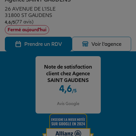
Épargne & retraite
Assurance emprunteur
Prévoyance et dépendance
Protection de la famille
26 AVENUE DE L'ISLE
31800 ST GAUDENS
(77 avis)
Note de 4.6 sur 5
4,6
/5
Vos projets
Assurance animal de compagnie
Protection juridique
Plan épargne retraite
Fermé aujourd'hui
Prendre un RDV
Voir l'agence
Conseil assurance
Assurance vie
Partir en vacances
Note de satisfaction
Outre-mer
Placements financiers
Déménager
client chez Agence
SAINT GAUDENS
4,6
/5
Professionnels
Investissements immobiliers
Changer de voiture
Assurance auto
Note de 4.6 sur 5
Avis Google
Allianz en France
Transmission
Départ à la retraite
Assurance habitation
Préparer l’avenir
Le Pack Famille