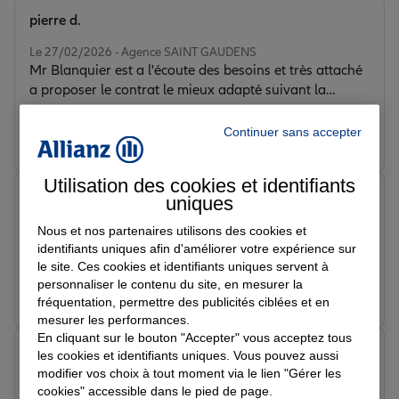
pierre d.
Note de 5 sur 5
Le 27/02/2026 - Agence SAINT GAUDENS
Mr Blanquier est a l'écoute des besoins et très attaché
a proposer le contrat le mieux adapté suivant la
situation exprimée. Joignable facilement ou prend le
temps de rappeler rapidement.
Continuer sans accepter
Prendre un RDV
Voir l'agence
Utilisation des cookies et identifiants
Genevieve D.
uniques
Note de 5 sur 5
Le 25/02/2026 - Agence SAINT GAUDENS
Nous et nos partenaires utilisons des cookies et
Direction et personnel très agréables
identifiants uniques afin d'améliorer votre expérience sur
le site. Ces cookies et identifiants uniques servent à
personnaliser le contenu du site, en mesurer la
Prendre un RDV
Voir l'agence
fréquentation, permettre des publicités ciblées et en
mesurer les performances.
En cliquant sur le bouton "Accepter" vous acceptez tous
Laetitia T.
les cookies et identifiants uniques. Vous pouvez aussi
Note de 5 sur 5
modifier vos choix à tout moment via le lien "Gérer les
Le 24/02/2026 - Agence SAINT GAUDENS
cookies" accessible dans le pied de page.