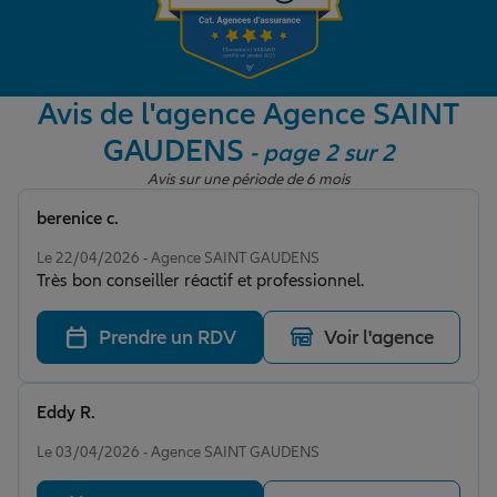
Garantie des accidents de la vie
Avis de l'agence Agence SAINT
GAUDENS
- page 2 sur 2
Assurance scolaire
Avis sur une période de 6 mois
berenice c.
Protection juridique
Note de 5 sur 5
Le 22/04/2026 - Agence SAINT GAUDENS
Très bon conseiller réactif et professionnel.
Retraite
Prendre un RDV
Voir l'agence
Tous nos devis d'assurance
Eddy R.
Note de 5 sur 5
Le 03/04/2026 - Agence SAINT GAUDENS