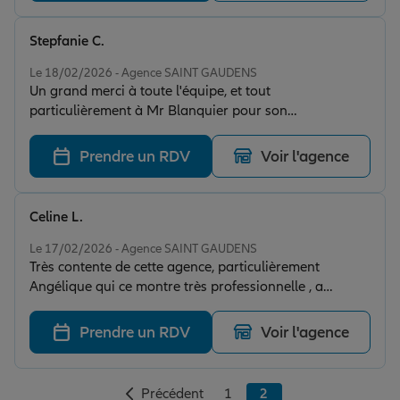
rassurante et extrêmement professionnelle je
recommande très fortement cette agence merci
Stepfanie C.
Note de 5 sur 5
Le 18/02/2026 - Agence SAINT GAUDENS
Un grand merci à toute l'équipe, et tout
particulièrement à Mr Blanquier pour son
professionnalisme, sa gentillesse et sa disponibilité. Je
recommande fort cette agence ! S.Chakhs
Prendre un RDV
Voir l'agence
Celine L.
Note de 5 sur 5
Le 17/02/2026 - Agence SAINT GAUDENS
Très contente de cette agence, particulièrement
Angélique qui ce montre très professionnelle , a
l'écoute et réactive. Merci 😃
Prendre un RDV
Voir l'agence
Précédent
1
2