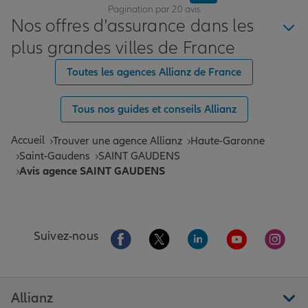
Pagination par 20 avis
Nos offres d'assurance dans les
plus grandes villes de France
Toutes les agences Allianz de France
Tous nos guides et conseils Allianz
Accueil
Trouver une agence Allianz
Haute-Garonne
Saint-Gaudens
SAINT GAUDENS
Avis agence SAINT GAUDENS
Aller sur la page Facebook de Allianz
Aller sur la page Twitter de All
Aller sur la page Linke
Aller sur la pa
Aller 
Suivez-nous
Allianz